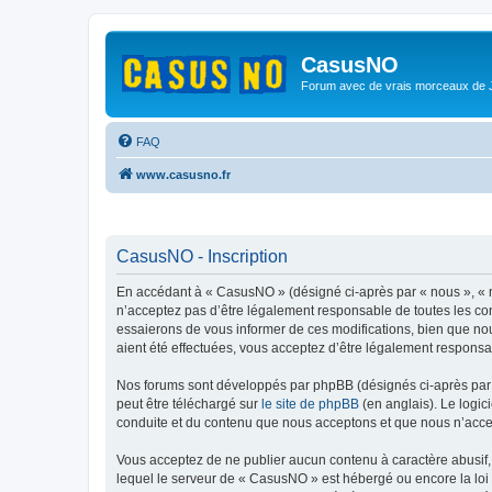
CasusNO
Forum avec de vrais morceaux de
FAQ
www.casusno.fr
CasusNO - Inscription
En accédant à « CasusNO » (désigné ci-après par « nous », « n
n’acceptez pas d’être légalement responsable de toutes les co
essaierons de vous informer de ces modifications, bien que nou
aient été effectuées, vous acceptez d’être légalement responsa
Nos forums sont développés par phpBB (désignés ci-après par «
peut être téléchargé sur
le site de phpBB
(en anglais). Le logic
conduite et du contenu que nous acceptons et que nous n’acce
Vous acceptez de ne publier aucun contenu à caractère abusif, 
lequel le serveur de « CasusNO » est hébergé ou encore la loi 