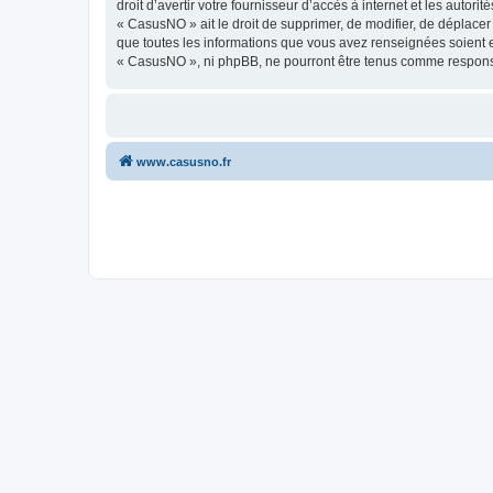
droit d’avertir votre fournisseur d’accès à internet et les autor
« CasusNO » ait le droit de supprimer, de modifier, de déplacer
que toutes les informations que vous avez renseignées soient e
« CasusNO », ni phpBB, ne pourront être tenus comme responsa
www.casusno.fr