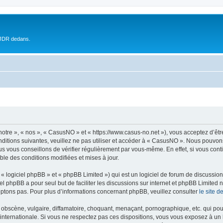
 JDR dedans.
otre », « nos », « CasusNO » et « https://www.casus-no.net »), vous acceptez d’êt
nditions suivantes, veuillez ne pas utiliser et accéder à « CasusNO ». Nous pouvon
s vous conseillons de vérifier régulièrement par vous-même. En effet, si vous con
ble des conditions modifiées et mises à jour.
 logiciel phpBB » et « phpBB Limited ») qui est un logiciel de forum de discussio
iel phpBB a pour seul but de faciliter les discussions sur internet et phpBB Limit
ptons pas. Pour plus d’informations concernant phpBB, veuillez consulter
le site 
obscène, vulgaire, diffamatoire, choquant, menaçant, pornographique, etc. qui pourr
internationale. Si vous ne respectez pas ces dispositions, vous vous exposez à un 