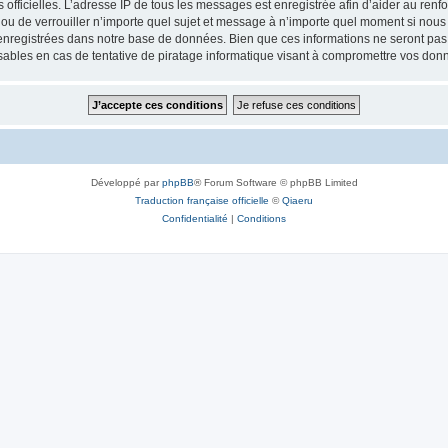
ités officielles. L’adresse IP de tous les messages est enregistrée afin d’aider au re
 ou de verrouiller n’importe quel sujet et message à n’importe quel moment si nous 
nregistrées dans notre base de données. Bien que ces informations ne seront pas d
bles en cas de tentative de piratage informatique visant à compromettre vos don
Développé par
phpBB
® Forum Software © phpBB Limited
Traduction française officielle
©
Qiaeru
Confidentialité
|
Conditions