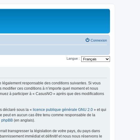
Connexion
Langue :
re légalement responsable des conditions suivantes. Si vous
s modifier ces conditions à n’importe quel moment et nous
tinuez à participer à « CasusNO » après que des modifications
ns déclaré sous la «
licence publique générale GNU 2.0
» et qui
ed ne peut en aucun cas être tenu comme responsable de la
de phpBB
(en anglais).
ait transgresser la législation de votre pays, du pays dans
bannissement immédiat et définitif et nous nous réservons le