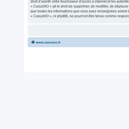
droit d’avertir votre fournisseur d’accès à internet et les autor
« CasusNO » ait le droit de supprimer, de modifier, de déplacer
que toutes les informations que vous avez renseignées soient e
« CasusNO », ni phpBB, ne pourront être tenus comme responsa
www.casusno.fr