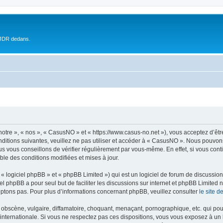
 JDR dedans.
otre », « nos », « CasusNO » et « https://www.casus-no.net »), vous acceptez d’êt
nditions suivantes, veuillez ne pas utiliser et accéder à « CasusNO ». Nous pouvon
s vous conseillons de vérifier régulièrement par vous-même. En effet, si vous con
ble des conditions modifiées et mises à jour.
 logiciel phpBB » et « phpBB Limited ») qui est un logiciel de forum de discussio
iel phpBB a pour seul but de faciliter les discussions sur internet et phpBB Limit
ptons pas. Pour plus d’informations concernant phpBB, veuillez consulter
le site 
obscène, vulgaire, diffamatoire, choquant, menaçant, pornographique, etc. qui pourr
internationale. Si vous ne respectez pas ces dispositions, vous vous exposez à un 