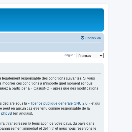
Connexion
Langue :
re légalement responsable des conditions suivantes. Si vous
s modifier ces conditions à n’importe quel moment et nous
tinuez à participer à « CasusNO » après que des modifications
ns déclaré sous la «
licence publique générale GNU 2.0
» et qui
ed ne peut en aucun cas être tenu comme responsable de la
de phpBB
(en anglais).
ait transgresser la législation de votre pays, du pays dans
bannissement immédiat et définitif et nous nous réservons le