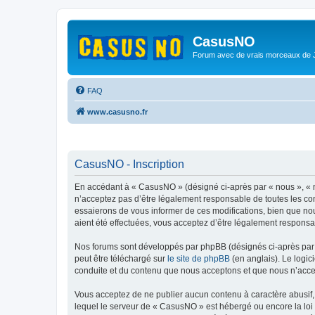
CasusNO
Forum avec de vrais morceaux de
FAQ
www.casusno.fr
CasusNO - Inscription
En accédant à « CasusNO » (désigné ci-après par « nous », « n
n’acceptez pas d’être légalement responsable de toutes les co
essaierons de vous informer de ces modifications, bien que nou
aient été effectuées, vous acceptez d’être légalement responsa
Nos forums sont développés par phpBB (désignés ci-après par «
peut être téléchargé sur
le site de phpBB
(en anglais). Le logic
conduite et du contenu que nous acceptons et que nous n’acce
Vous acceptez de ne publier aucun contenu à caractère abusif, 
lequel le serveur de « CasusNO » est hébergé ou encore la loi 