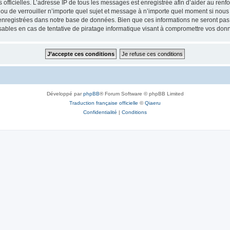
ités officielles. L’adresse IP de tous les messages est enregistrée afin d’aider au re
 ou de verrouiller n’importe quel sujet et message à n’importe quel moment si nous 
nregistrées dans notre base de données. Bien que ces informations ne seront pas d
bles en cas de tentative de piratage informatique visant à compromettre vos don
Développé par
phpBB
® Forum Software © phpBB Limited
Traduction française officielle
©
Qiaeru
Confidentialité
|
Conditions