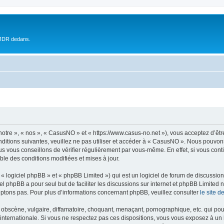
 JDR dedans.
otre », « nos », « CasusNO » et « https://www.casus-no.net »), vous acceptez d’êt
nditions suivantes, veuillez ne pas utiliser et accéder à « CasusNO ». Nous pouvon
s vous conseillons de vérifier régulièrement par vous-même. En effet, si vous con
ble des conditions modifiées et mises à jour.
 logiciel phpBB » et « phpBB Limited ») qui est un logiciel de forum de discussio
iel phpBB a pour seul but de faciliter les discussions sur internet et phpBB Limit
ptons pas. Pour plus d’informations concernant phpBB, veuillez consulter
le site 
obscène, vulgaire, diffamatoire, choquant, menaçant, pornographique, etc. qui pourr
internationale. Si vous ne respectez pas ces dispositions, vous vous exposez à un 