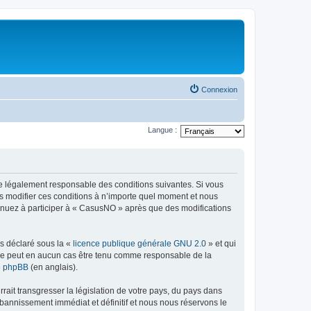
Connexion
Langue :
re légalement responsable des conditions suivantes. Si vous
s modifier ces conditions à n’importe quel moment et nous
tinuez à participer à « CasusNO » après que des modifications
ns déclaré sous la «
licence publique générale GNU 2.0
» et qui
ed ne peut en aucun cas être tenu comme responsable de la
de phpBB
(en anglais).
ait transgresser la législation de votre pays, du pays dans
bannissement immédiat et définitif et nous nous réservons le