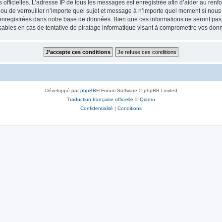
ités officielles. L’adresse IP de tous les messages est enregistrée afin d’aider au re
 ou de verrouiller n’importe quel sujet et message à n’importe quel moment si nous 
nregistrées dans notre base de données. Bien que ces informations ne seront pas d
bles en cas de tentative de piratage informatique visant à compromettre vos don
Développé par
phpBB
® Forum Software © phpBB Limited
Traduction française officielle
©
Qiaeru
Confidentialité
|
Conditions