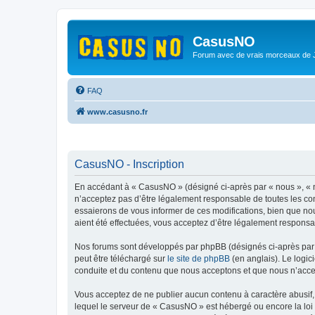
CasusNO
Forum avec de vrais morceaux de
FAQ
www.casusno.fr
CasusNO - Inscription
En accédant à « CasusNO » (désigné ci-après par « nous », « n
n’acceptez pas d’être légalement responsable de toutes les co
essaierons de vous informer de ces modifications, bien que nou
aient été effectuées, vous acceptez d’être légalement responsa
Nos forums sont développés par phpBB (désignés ci-après par «
peut être téléchargé sur
le site de phpBB
(en anglais). Le logic
conduite et du contenu que nous acceptons et que nous n’acce
Vous acceptez de ne publier aucun contenu à caractère abusif, 
lequel le serveur de « CasusNO » est hébergé ou encore la loi 