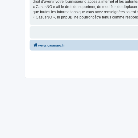
droit d’avertir votre fournisseur d’accès à internet et les autor
« CasusNO » ait le droit de supprimer, de modifier, de déplacer
que toutes les informations que vous avez renseignées soient e
« CasusNO », ni phpBB, ne pourront être tenus comme responsa
www.casusno.fr