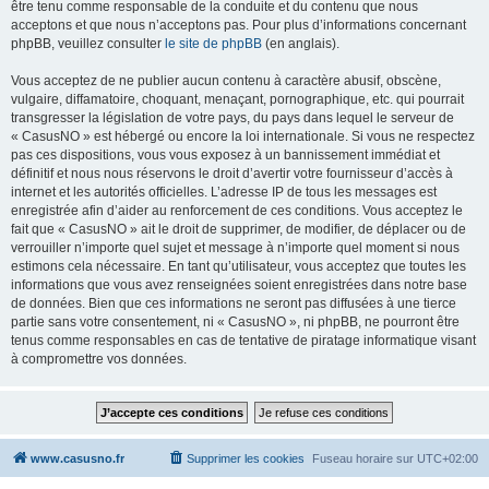
être tenu comme responsable de la conduite et du contenu que nous
acceptons et que nous n’acceptons pas. Pour plus d’informations concernant
phpBB, veuillez consulter
le site de phpBB
(en anglais).
Vous acceptez de ne publier aucun contenu à caractère abusif, obscène,
vulgaire, diffamatoire, choquant, menaçant, pornographique, etc. qui pourrait
transgresser la législation de votre pays, du pays dans lequel le serveur de
« CasusNO » est hébergé ou encore la loi internationale. Si vous ne respectez
pas ces dispositions, vous vous exposez à un bannissement immédiat et
définitif et nous nous réservons le droit d’avertir votre fournisseur d’accès à
internet et les autorités officielles. L’adresse IP de tous les messages est
enregistrée afin d’aider au renforcement de ces conditions. Vous acceptez le
fait que « CasusNO » ait le droit de supprimer, de modifier, de déplacer ou de
verrouiller n’importe quel sujet et message à n’importe quel moment si nous
estimons cela nécessaire. En tant qu’utilisateur, vous acceptez que toutes les
informations que vous avez renseignées soient enregistrées dans notre base
de données. Bien que ces informations ne seront pas diffusées à une tierce
partie sans votre consentement, ni « CasusNO », ni phpBB, ne pourront être
tenus comme responsables en cas de tentative de piratage informatique visant
à compromettre vos données.
www.casusno.fr
Supprimer les cookies
Fuseau horaire sur
UTC+02:00