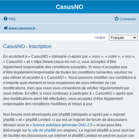
CasusNO
FAQ
Connexion
www.casusno.fr
Langue :
CasusNO - Inscription
En accédant à « CasusNO » (désigné ci-après par « nous », « notre », « nos »,
« CasusNO » et « https://www.casus-no.net »), vous acceptez d’être
légalement responsable des conditions suivantes. Si vous n’acceptez pas
d’être légalement responsable de toutes les conditions suivantes, veuillez ne
pas utiliser et accéder à « CasusNO ». Nous pouvons modifier ces conditions à
n’importe quel moment et nous essaierons de vous informer de ces
modifications, bien que nous vous conseillons de vérifier régulièrement par
vous-même. En effet, si vous continuez à participer à « CasusNO » après que
des modifications aient été effectuées, vous acceptez d’être légalement
responsable des conditions modifiées et mises à jour.
Nos forums sont développés par phpBB (désignés ci-après par « logiciel
phpBB » et « phpBB Limited ») qui est un logiciel de forum de discussions
déclaré sous la «
licence publique générale GNU 2.0
» et qui peut être
téléchargé sur
le site de phpBB
(en anglais). Le logiciel phpBB a pour seul but
de faciliter les discussions sur internet et phpBB Limited ne peut en aucun cas