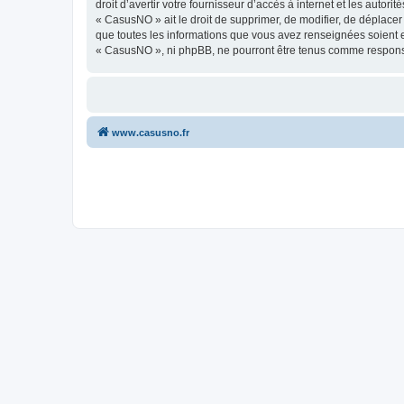
droit d’avertir votre fournisseur d’accès à internet et les autor
« CasusNO » ait le droit de supprimer, de modifier, de déplacer
que toutes les informations que vous avez renseignées soient e
« CasusNO », ni phpBB, ne pourront être tenus comme responsa
www.casusno.fr