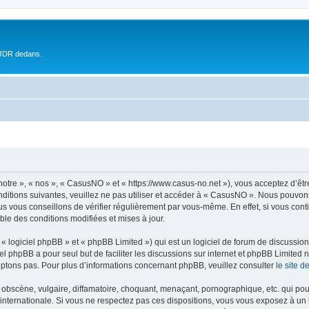
 JDR dedans.
otre », « nos », « CasusNO » et « https://www.casus-no.net »), vous acceptez d’êt
nditions suivantes, veuillez ne pas utiliser et accéder à « CasusNO ». Nous pouvon
s vous conseillons de vérifier régulièrement par vous-même. En effet, si vous con
ble des conditions modifiées et mises à jour.
 logiciel phpBB » et « phpBB Limited ») qui est un logiciel de forum de discussio
iel phpBB a pour seul but de faciliter les discussions sur internet et phpBB Limit
ptons pas. Pour plus d’informations concernant phpBB, veuillez consulter
le site 
obscène, vulgaire, diffamatoire, choquant, menaçant, pornographique, etc. qui pourr
internationale. Si vous ne respectez pas ces dispositions, vous vous exposez à un 