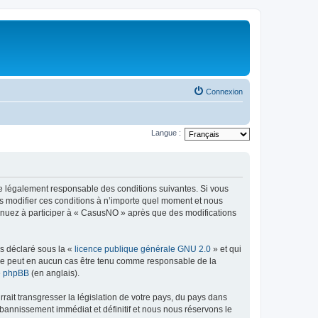
Connexion
Langue :
re légalement responsable des conditions suivantes. Si vous
s modifier ces conditions à n’importe quel moment et nous
tinuez à participer à « CasusNO » après que des modifications
ns déclaré sous la «
licence publique générale GNU 2.0
» et qui
ed ne peut en aucun cas être tenu comme responsable de la
de phpBB
(en anglais).
ait transgresser la législation de votre pays, du pays dans
bannissement immédiat et définitif et nous nous réservons le