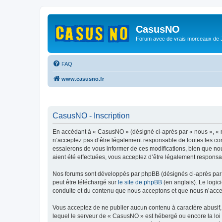
CasusNO
Forum avec de vrais morceaux de
FAQ
www.casusno.fr
CasusNO - Inscription
En accédant à « CasusNO » (désigné ci-après par « nous », « n
n’acceptez pas d’être légalement responsable de toutes les co
essaierons de vous informer de ces modifications, bien que nou
aient été effectuées, vous acceptez d’être légalement responsa
Nos forums sont développés par phpBB (désignés ci-après par «
peut être téléchargé sur
le site de phpBB
(en anglais). Le logic
conduite et du contenu que nous acceptons et que nous n’acce
Vous acceptez de ne publier aucun contenu à caractère abusif, 
lequel le serveur de « CasusNO » est hébergé ou encore la loi 