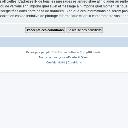
ités officielles. L’adresse IP de tous les messages est enregistrée afin d’aider au re
 ou de verrouiller n’importe quel sujet et message à n’importe quel moment si nous 
nregistrées dans notre base de données. Bien que ces informations ne seront pas d
bles en cas de tentative de piratage informatique visant à compromettre vos don
Développé par
phpBB
® Forum Software © phpBB Limited
Traduction française officielle
©
Qiaeru
Confidentialité
|
Conditions