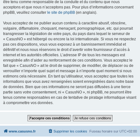
être tenu comme responsable de la conduite et du contenu que nous
acceptons et que nous n’acceptons pas. Pour plus d’informations concernant
phpBB, veuillez consulter
le site de phpBB
(en anglais).
Vous acceptez de ne publier aucun contenu à caractère abusif, obscène,
vulgaire, diffamatoire, choquant, menaçant, pornographique, etc. qui pourrait
transgresser la législation de votre pays, du pays dans lequel le serveur de
« CasusNO » est hébergé ou encore la loi internationale. Si vous ne respectez
pas ces dispositions, vous vous exposez à un bannissement immédiat et
définitif et nous nous réservons le droit d’avertir votre fournisseur d’accès à
internet et les autorités officielles. L’adresse IP de tous les messages est
enregistrée afin d’aider au renforcement de ces conditions. Vous acceptez le
fait que « CasusNO » ait le droit de supprimer, de modifier, de déplacer ou de
verrouiller n’importe quel sujet et message à n’importe quel moment si nous
estimons cela nécessaire. En tant qu’utilisateur, vous acceptez que toutes les
informations que vous avez renseignées soient enregistrées dans notre base
de données. Bien que ces informations ne seront pas diffusées à une tierce
partie sans votre consentement, ni « CasusNO », ni phpBB, ne pourront être
tenus comme responsables en cas de tentative de piratage informatique visant
à compromettre vos données.
www.casusno.fr
Supprimer les cookies
Fuseau horaire sur
UTC+02:00