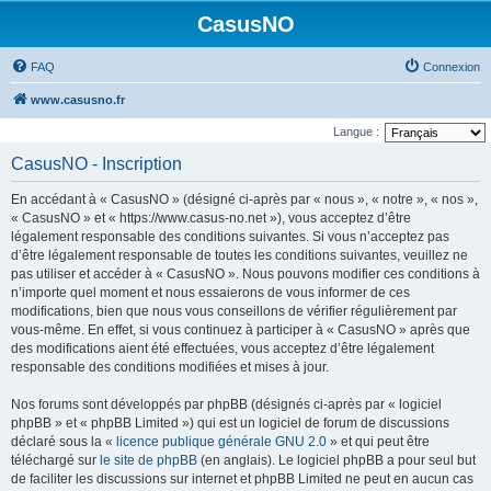
CasusNO
FAQ
Connexion
www.casusno.fr
Langue :
CasusNO - Inscription
En accédant à « CasusNO » (désigné ci-après par « nous », « notre », « nos »,
« CasusNO » et « https://www.casus-no.net »), vous acceptez d’être
légalement responsable des conditions suivantes. Si vous n’acceptez pas
d’être légalement responsable de toutes les conditions suivantes, veuillez ne
pas utiliser et accéder à « CasusNO ». Nous pouvons modifier ces conditions à
n’importe quel moment et nous essaierons de vous informer de ces
modifications, bien que nous vous conseillons de vérifier régulièrement par
vous-même. En effet, si vous continuez à participer à « CasusNO » après que
des modifications aient été effectuées, vous acceptez d’être légalement
responsable des conditions modifiées et mises à jour.
Nos forums sont développés par phpBB (désignés ci-après par « logiciel
phpBB » et « phpBB Limited ») qui est un logiciel de forum de discussions
déclaré sous la «
licence publique générale GNU 2.0
» et qui peut être
téléchargé sur
le site de phpBB
(en anglais). Le logiciel phpBB a pour seul but
de faciliter les discussions sur internet et phpBB Limited ne peut en aucun cas