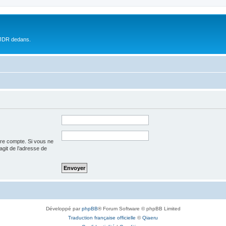
 JDR dedans.
tre compte. Si vous ne
’agit de l’adresse de
Développé par
phpBB
® Forum Software © phpBB Limited
Traduction française officielle
©
Qiaeru