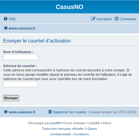
CasusNO
FAQ
Inscription
Connexion
www.casusno.fr
Envoyer le courriel d’activation
Nom d’utilisateur :
Adresse de courriel :
Cette adresse doit correspondre à l’adresse de courriel associée à votre compte. Si
vous ne l’avez jamais modifiée depuis le panneau de contrôle de l’utilisateur, il s’agit de
l’adresse de courriel que vous avez spécifiée lors de votre inscription.
www.casusno.fr
Supprimer les cookies
Fuseau horaire sur
UTC+02:00
Développé par
phpBB
® Forum Software © phpBB Limited
Traduction française officielle
©
Qiaeru
Confidentialité
|
Conditions