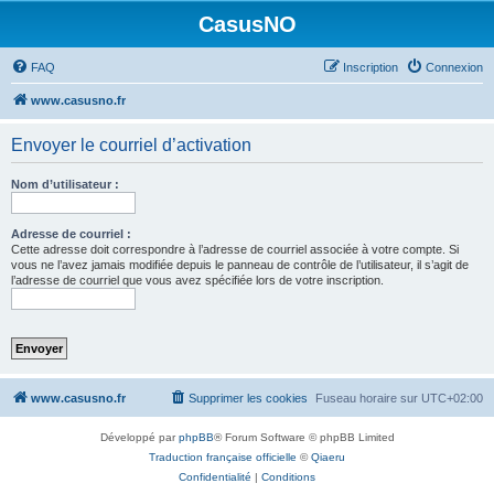
CasusNO
FAQ
Inscription
Connexion
www.casusno.fr
Envoyer le courriel d’activation
Nom d’utilisateur :
Adresse de courriel :
Cette adresse doit correspondre à l’adresse de courriel associée à votre compte. Si
vous ne l’avez jamais modifiée depuis le panneau de contrôle de l’utilisateur, il s’agit de
l’adresse de courriel que vous avez spécifiée lors de votre inscription.
www.casusno.fr
Supprimer les cookies
Fuseau horaire sur
UTC+02:00
Développé par
phpBB
® Forum Software © phpBB Limited
Traduction française officielle
©
Qiaeru
Confidentialité
|
Conditions