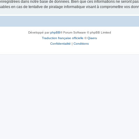
nregistrées dans notre base de données. Bien que ces informations ne seront pas d
bles en cas de tentative de piratage informatique visant à compromettre vos don
Développé par
phpBB
® Forum Software © phpBB Limited
Traduction française officielle
©
Qiaeru
Confidentialité
|
Conditions