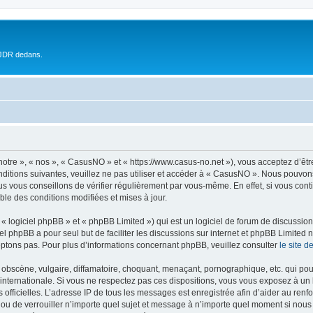
 JDR dedans.
otre », « nos », « CasusNO » et « https://www.casus-no.net »), vous acceptez d’êt
nditions suivantes, veuillez ne pas utiliser et accéder à « CasusNO ». Nous pouvon
s vous conseillons de vérifier régulièrement par vous-même. En effet, si vous con
ble des conditions modifiées et mises à jour.
 logiciel phpBB » et « phpBB Limited ») qui est un logiciel de forum de discussio
iel phpBB a pour seul but de faciliter les discussions sur internet et phpBB Limit
ptons pas. Pour plus d’informations concernant phpBB, veuillez consulter
le site 
obscène, vulgaire, diffamatoire, choquant, menaçant, pornographique, etc. qui pourr
internationale. Si vous ne respectez pas ces dispositions, vous vous exposez à un 
ités officielles. L’adresse IP de tous les messages est enregistrée afin d’aider au re
 ou de verrouiller n’importe quel sujet et message à n’importe quel moment si nous 