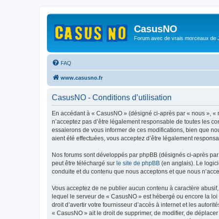
CasusNO
Forum avec de vrais morceaux de
FAQ
www.casusno.fr
CasusNO - Conditions d’utilisation
En accédant à « CasusNO » (désigné ci-après par « nous », « n
n’acceptez pas d’être légalement responsable de toutes les co
essaierons de vous informer de ces modifications, bien que nou
aient été effectuées, vous acceptez d’être légalement responsa
Nos forums sont développés par phpBB (désignés ci-après par «
peut être téléchargé sur
le site de phpBB
(en anglais). Le logic
conduite et du contenu que nous acceptons et que nous n’acce
Vous acceptez de ne publier aucun contenu à caractère abusif, 
lequel le serveur de « CasusNO » est hébergé ou encore la loi 
droit d’avertir votre fournisseur d’accès à internet et les autor
« CasusNO » ait le droit de supprimer, de modifier, de déplacer