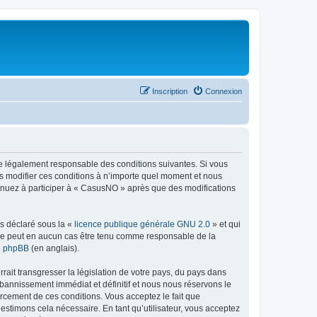
Inscription
Connexion
re légalement responsable des conditions suivantes. Si vous
s modifier ces conditions à n’importe quel moment et nous
tinuez à participer à « CasusNO » après que des modifications
ns déclaré sous la «
licence publique générale GNU 2.0
» et qui
ed ne peut en aucun cas être tenu comme responsable de la
de phpBB
(en anglais).
ait transgresser la législation de votre pays, du pays dans
bannissement immédiat et définitif et nous nous réservons le
nforcement de ces conditions. Vous acceptez le fait que
estimons cela nécessaire. En tant qu’utilisateur, vous acceptez