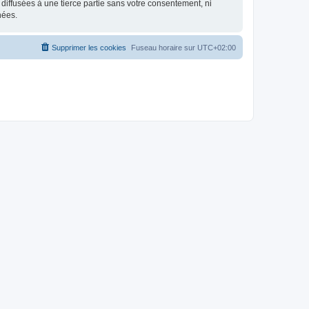
iffusées à une tierce partie sans votre consentement, ni
nées.
Supprimer les cookies
Fuseau horaire sur
UTC+02:00