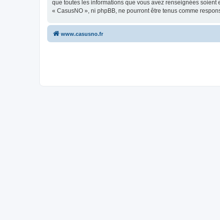
que toutes les informations que vous avez renseignées soient e
« CasusNO », ni phpBB, ne pourront être tenus comme responsa
www.casusno.fr