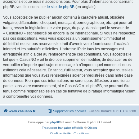
acceptons et que nous n’acceptons pas. Pour plus d’informations concernant
phpBB, veuillez consulter
le site de phpBB
(en anglais).
Vous acceptez de ne publier aucun contenu à caractère abusif, obscène,
vulgaire, diffamatoire, choquant, menaçant, pornographique, etc. qui pourrait
transgresser la législation de votre pays, du pays dans lequel le serveur de
« CasusNO » est hébergé ou encore la loi internationale. Si vous ne respectez
pas ces dispositions, vous vous exposez à un bannissement immédiat et
définitif et nous nous réservons le droit d’avertir votre fournisseur d’accès à
internet et les autorités officielles. L’adresse IP de tous les messages est
enregistrée afin d’aider au renforcement de ces conditions. Vous acceptez le
fait que « CasusNO » ait le droit de supprimer, de modifier, de déplacer ou de
verrouiller n’importe quel sujet et message à n’importe quel moment si nous
estimons cela nécessaire. En tant qu’utilisateur, vous acceptez que toutes les
informations que vous avez renseignées soient enregistrées dans notre base
de données. Bien que ces informations ne seront pas diffusées à une tierce
partie sans votre consentement, ni « CasusNO », ni phpBB, ne pourront être
tenus comme responsables en cas de tentative de piratage informatique visant
à compromettre vos données.
www.casusno.fr
Supprimer les cookies
Fuseau horaire sur
UTC+02:00
Développé par
phpBB
® Forum Software © phpBB Limited
Traduction française officielle
©
Qiaeru
Confidentialité
|
Conditions