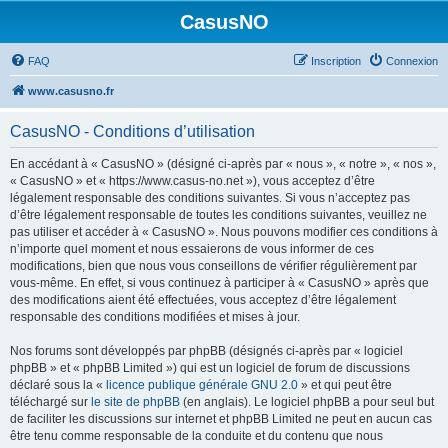
CasusNO
FAQ
Inscription
Connexion
www.casusno.fr
CasusNO - Conditions d’utilisation
En accédant à « CasusNO » (désigné ci-après par « nous », « notre », « nos »,
« CasusNO » et « https://www.casus-no.net »), vous acceptez d’être
légalement responsable des conditions suivantes. Si vous n’acceptez pas
d’être légalement responsable de toutes les conditions suivantes, veuillez ne
pas utiliser et accéder à « CasusNO ». Nous pouvons modifier ces conditions à
n’importe quel moment et nous essaierons de vous informer de ces
modifications, bien que nous vous conseillons de vérifier régulièrement par
vous-même. En effet, si vous continuez à participer à « CasusNO » après que
des modifications aient été effectuées, vous acceptez d’être légalement
responsable des conditions modifiées et mises à jour.
Nos forums sont développés par phpBB (désignés ci-après par « logiciel
phpBB » et « phpBB Limited ») qui est un logiciel de forum de discussions
déclaré sous la «
licence publique générale GNU 2.0
» et qui peut être
téléchargé sur
le site de phpBB
(en anglais). Le logiciel phpBB a pour seul but
de faciliter les discussions sur internet et phpBB Limited ne peut en aucun cas
être tenu comme responsable de la conduite et du contenu que nous