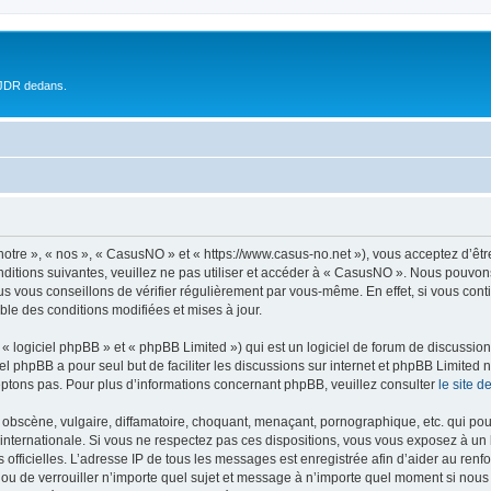
 JDR dedans.
otre », « nos », « CasusNO » et « https://www.casus-no.net »), vous acceptez d’êt
nditions suivantes, veuillez ne pas utiliser et accéder à « CasusNO ». Nous pouvon
s vous conseillons de vérifier régulièrement par vous-même. En effet, si vous con
ble des conditions modifiées et mises à jour.
 logiciel phpBB » et « phpBB Limited ») qui est un logiciel de forum de discussio
iel phpBB a pour seul but de faciliter les discussions sur internet et phpBB Limit
ptons pas. Pour plus d’informations concernant phpBB, veuillez consulter
le site 
obscène, vulgaire, diffamatoire, choquant, menaçant, pornographique, etc. qui pourr
internationale. Si vous ne respectez pas ces dispositions, vous vous exposez à un 
ités officielles. L’adresse IP de tous les messages est enregistrée afin d’aider au re
 ou de verrouiller n’importe quel sujet et message à n’importe quel moment si nous 