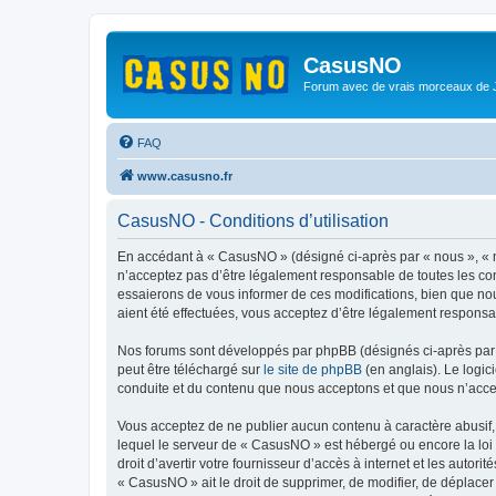
CasusNO
Forum avec de vrais morceaux de
FAQ
www.casusno.fr
CasusNO - Conditions d’utilisation
En accédant à « CasusNO » (désigné ci-après par « nous », « n
n’acceptez pas d’être légalement responsable de toutes les co
essaierons de vous informer de ces modifications, bien que nou
aient été effectuées, vous acceptez d’être légalement responsa
Nos forums sont développés par phpBB (désignés ci-après par «
peut être téléchargé sur
le site de phpBB
(en anglais). Le logic
conduite et du contenu que nous acceptons et que nous n’acce
Vous acceptez de ne publier aucun contenu à caractère abusif, 
lequel le serveur de « CasusNO » est hébergé ou encore la loi 
droit d’avertir votre fournisseur d’accès à internet et les autor
« CasusNO » ait le droit de supprimer, de modifier, de déplacer