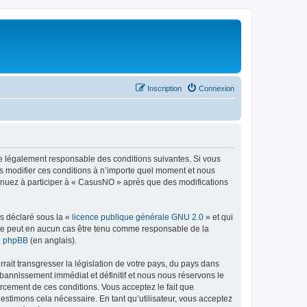
Inscription
Connexion
re légalement responsable des conditions suivantes. Si vous
s modifier ces conditions à n’importe quel moment et nous
tinuez à participer à « CasusNO » après que des modifications
ns déclaré sous la «
licence publique générale GNU 2.0
» et qui
ed ne peut en aucun cas être tenu comme responsable de la
de phpBB
(en anglais).
ait transgresser la législation de votre pays, du pays dans
bannissement immédiat et définitif et nous nous réservons le
nforcement de ces conditions. Vous acceptez le fait que
estimons cela nécessaire. En tant qu’utilisateur, vous acceptez