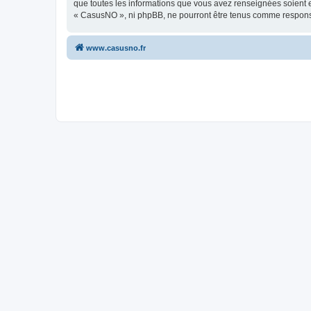
que toutes les informations que vous avez renseignées soient e
« CasusNO », ni phpBB, ne pourront être tenus comme responsa
www.casusno.fr