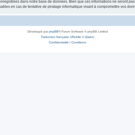
nregistrées dans notre base de données. Bien que ces informations ne seront pas d
bles en cas de tentative de piratage informatique visant à compromettre vos don
Développé par
phpBB
® Forum Software © phpBB Limited
Traduction française officielle
©
Qiaeru
Confidentialité
|
Conditions