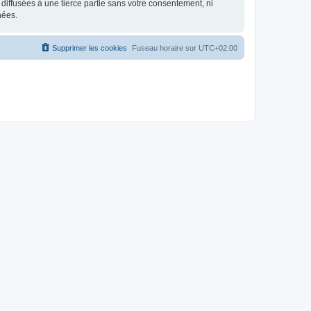
iffusées à une tierce partie sans votre consentement, ni
nées.
Supprimer les cookies
Fuseau horaire sur
UTC+02:00