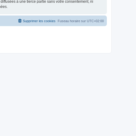
iffusées à une tierce partie sans votre consentement, ni
nées.
Supprimer les cookies
Fuseau horaire sur
UTC+02:00