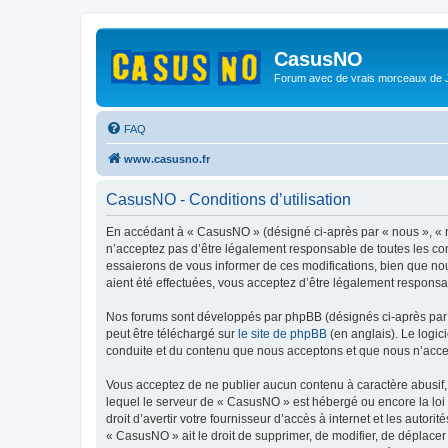
CasusNO
Forum avec de vrais morceaux de
FAQ
www.casusno.fr
CasusNO - Conditions d’utilisation
En accédant à « CasusNO » (désigné ci-après par « nous », « n
n’acceptez pas d’être légalement responsable de toutes les co
essaierons de vous informer de ces modifications, bien que nou
aient été effectuées, vous acceptez d’être légalement responsa
Nos forums sont développés par phpBB (désignés ci-après par «
peut être téléchargé sur
le site de phpBB
(en anglais). Le logic
conduite et du contenu que nous acceptons et que nous n’acce
Vous acceptez de ne publier aucun contenu à caractère abusif, 
lequel le serveur de « CasusNO » est hébergé ou encore la loi 
droit d’avertir votre fournisseur d’accès à internet et les autor
« CasusNO » ait le droit de supprimer, de modifier, de déplacer