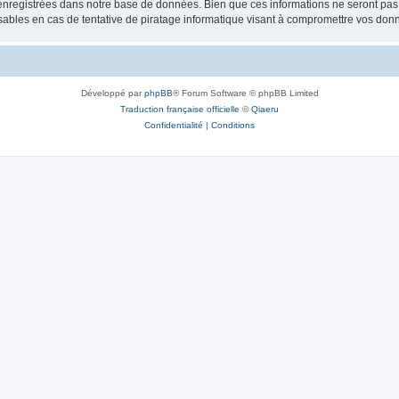
nregistrées dans notre base de données. Bien que ces informations ne seront pas d
bles en cas de tentative de piratage informatique visant à compromettre vos don
Développé par
phpBB
® Forum Software © phpBB Limited
Traduction française officielle
©
Qiaeru
Confidentialité
|
Conditions