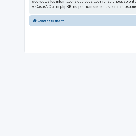
que toutes les informations que vous avez renseignées soient e
« CasusNO », ni phpBB, ne pourront être tenus comme responsa
www.casusno.fr