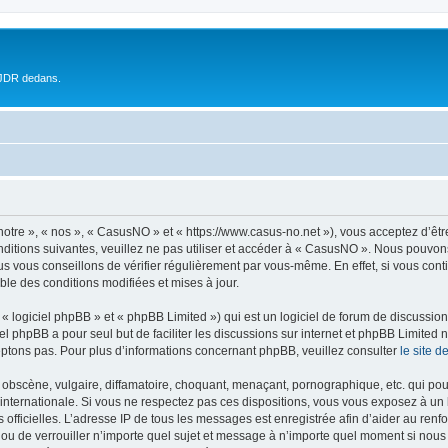
 JDR dedans.
otre », « nos », « CasusNO » et « https://www.casus-no.net »), vous acceptez d’êt
nditions suivantes, veuillez ne pas utiliser et accéder à « CasusNO ». Nous pouvon
s vous conseillons de vérifier régulièrement par vous-même. En effet, si vous con
ble des conditions modifiées et mises à jour.
 logiciel phpBB » et « phpBB Limited ») qui est un logiciel de forum de discussio
iel phpBB a pour seul but de faciliter les discussions sur internet et phpBB Limit
ptons pas. Pour plus d’informations concernant phpBB, veuillez consulter
le site 
obscène, vulgaire, diffamatoire, choquant, menaçant, pornographique, etc. qui pourr
internationale. Si vous ne respectez pas ces dispositions, vous vous exposez à un 
ités officielles. L’adresse IP de tous les messages est enregistrée afin d’aider au re
 ou de verrouiller n’importe quel sujet et message à n’importe quel moment si nous 