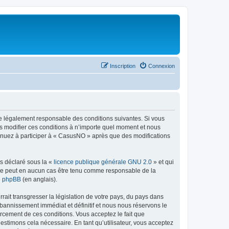
Inscription
Connexion
re légalement responsable des conditions suivantes. Si vous
s modifier ces conditions à n’importe quel moment et nous
tinuez à participer à « CasusNO » après que des modifications
ns déclaré sous la «
licence publique générale GNU 2.0
» et qui
ed ne peut en aucun cas être tenu comme responsable de la
de phpBB
(en anglais).
ait transgresser la législation de votre pays, du pays dans
bannissement immédiat et définitif et nous nous réservons le
nforcement de ces conditions. Vous acceptez le fait que
estimons cela nécessaire. En tant qu’utilisateur, vous acceptez