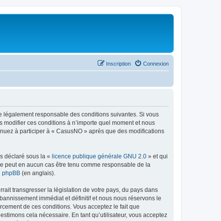
Inscription
Connexion
re légalement responsable des conditions suivantes. Si vous
s modifier ces conditions à n’importe quel moment et nous
tinuez à participer à « CasusNO » après que des modifications
ns déclaré sous la «
licence publique générale GNU 2.0
» et qui
ed ne peut en aucun cas être tenu comme responsable de la
de phpBB
(en anglais).
ait transgresser la législation de votre pays, du pays dans
bannissement immédiat et définitif et nous nous réservons le
nforcement de ces conditions. Vous acceptez le fait que
estimons cela nécessaire. En tant qu’utilisateur, vous acceptez