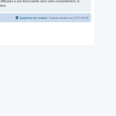
iffusées à une tierce partie sans votre consentement, ni
nées.
Supprimer les cookies
Fuseau horaire sur
UTC+02:00