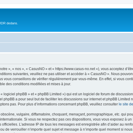
 JDR dedans.
otre », « nos », « CasusNO » et « https://www.casus-no.net »), vous acceptez d’êt
nditions suivantes, veuillez ne pas utiliser et accéder à « CasusNO ». Nous pouvon
s vous conseillons de vérifier régulièrement par vous-même. En effet, si vous con
ble des conditions modifiées et mises à jour.
 logiciel phpBB » et « phpBB Limited ») qui est un logiciel de forum de discussio
iel phpBB a pour seul but de faciliter les discussions sur internet et phpBB Limit
ptons pas. Pour plus d’informations concernant phpBB, veuillez consulter
le site 
obscène, vulgaire, diffamatoire, choquant, menaçant, pornographique, etc. qui pourr
internationale. Si vous ne respectez pas ces dispositions, vous vous exposez à un 
ités officielles. L’adresse IP de tous les messages est enregistrée afin d’aider au re
 ou de verrouiller n’importe quel sujet et message à n’importe quel moment si nous 