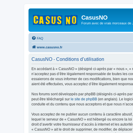
CasusNO
Forum avec de vrais morceaux de
FAQ
www.casusno.fr
CasusNO - Conditions d’utilisation
En accédant à « CasusNO » (désigné ci-après par « nous », « n
n’acceptez pas d’être légalement responsable de toutes les co
essaierons de vous informer de ces modifications, bien que nou
aient été effectuées, vous acceptez d’être légalement responsa
Nos forums sont développés par phpBB (désignés ci-après par «
peut être téléchargé sur
le site de phpBB
(en anglais). Le logic
conduite et du contenu que nous acceptons et que nous n’acce
Vous acceptez de ne publier aucun contenu à caractère abusif, 
lequel le serveur de « CasusNO » est hébergé ou encore la loi 
droit d’avertir votre fournisseur d’accès à internet et les autor
« CasusNO » ait le droit de supprimer, de modifier, de déplacer