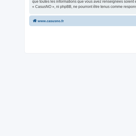
que toutes les informations que vous avez renseignées soient e
« CasusNO », ni phpBB, ne pourront être tenus comme responsa
www.casusno.fr