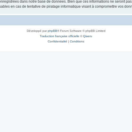
nregistrées dans notre base de données. Bien que ces informations ne seront pas d
bles en cas de tentative de piratage informatique visant à compromettre vos don
Développé par
phpBB
® Forum Software © phpBB Limited
Traduction française officielle
©
Qiaeru
Confidentialité
|
Conditions