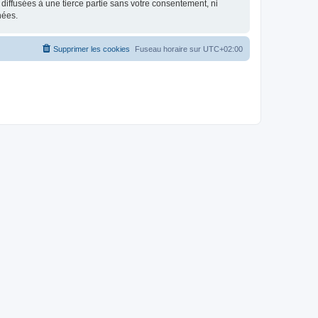
iffusées à une tierce partie sans votre consentement, ni
nées.
Supprimer les cookies
Fuseau horaire sur
UTC+02:00