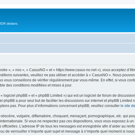
 JDR dedans.
otre », « nos », « CasusNO » et « https://www.casus-no.net »), vous acceptez d’êt
nditions suivantes, veuillez ne pas utiliser et accéder à « CasusNO ». Nous pouvon
s vous conseillons de vérifier régulièrement par vous-même. En effet, si vous con
ble des conditions modifiées et mises à jour.
 logiciel phpBB » et « phpBB Limited ») qui est un logiciel de forum de discussio
iel phpBB a pour seul but de faciliter les discussions sur internet et phpBB Limit
ptons pas. Pour plus d’informations concernant phpBB, veuillez consulter
le site 
obscène, vulgaire, diffamatoire, choquant, menaçant, pornographique, etc. qui pourr
internationale. Si vous ne respectez pas ces dispositions, vous vous exposez à un 
ités officielles. L’adresse IP de tous les messages est enregistrée afin d’aider au re
 ou de verrouiller n’importe quel sujet et message à n’importe quel moment si nous 