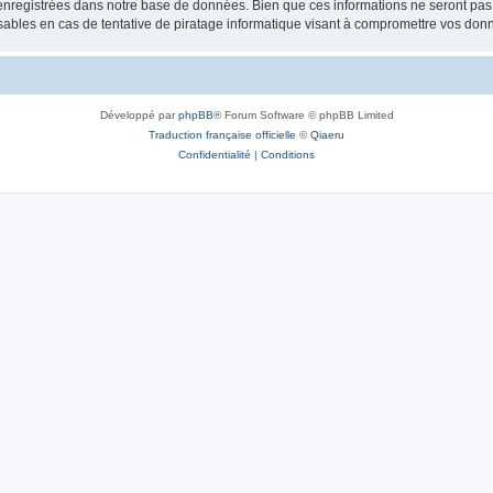
nregistrées dans notre base de données. Bien que ces informations ne seront pas d
bles en cas de tentative de piratage informatique visant à compromettre vos don
Développé par
phpBB
® Forum Software © phpBB Limited
Traduction française officielle
©
Qiaeru
Confidentialité
|
Conditions