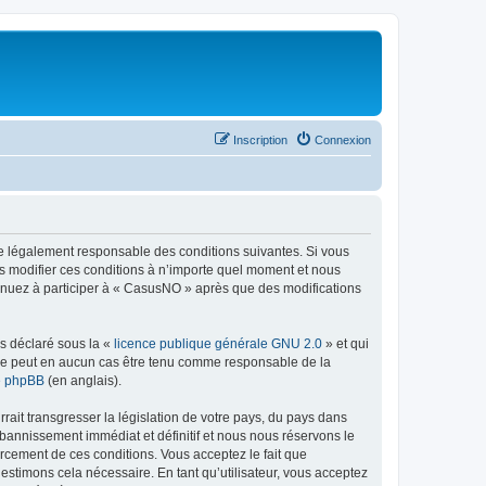
Inscription
Connexion
re légalement responsable des conditions suivantes. Si vous
s modifier ces conditions à n’importe quel moment et nous
tinuez à participer à « CasusNO » après que des modifications
ns déclaré sous la «
licence publique générale GNU 2.0
» et qui
ed ne peut en aucun cas être tenu comme responsable de la
de phpBB
(en anglais).
ait transgresser la législation de votre pays, du pays dans
bannissement immédiat et définitif et nous nous réservons le
nforcement de ces conditions. Vous acceptez le fait que
estimons cela nécessaire. En tant qu’utilisateur, vous acceptez