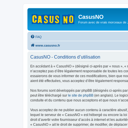
CasusNO
Forum avec de vrais morceaux de
FAQ
www.casusno.fr
CasusNO - Conditions d’utilisation
En accédant à « CasusNO » (désigné ci-après par « nous », « n
n’acceptez pas d’être légalement responsable de toutes les co
essaierons de vous informer de ces modifications, bien que nou
aient été effectuées, vous acceptez d’être légalement responsa
Nos forums sont développés par phpBB (désignés ci-après par «
peut être téléchargé sur
le site de phpBB
(en anglais). Le logic
conduite et du contenu que nous acceptons et que nous n’acce
Vous acceptez de ne publier aucun contenu à caractère abusif, 
lequel le serveur de « CasusNO » est hébergé ou encore la loi 
droit d’avertir votre fournisseur d’accès à internet et les autor
« CasusNO » ait le droit de supprimer, de modifier, de déplacer