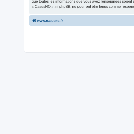
que toutes les informations que vous avez renseignées soient e
« CasusNO », ni phpBB, ne pourront être tenus comme responsa
www.casusno.fr