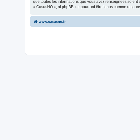
que toutes les informations que vous avez renseignées soient e
« CasusNO », ni phpBB, ne pourront être tenus comme responsa
www.casusno.fr