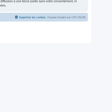
iffusées à une tierce partie sans votre consentement, ni
nées.
Supprimer les cookies
Fuseau horaire sur
UTC+02:00