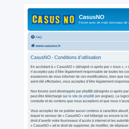
CasusNO
Forum avec de vrais morceaux de
FAQ
www.casusno.fr
CasusNO - Conditions d’utilisation
En accédant à « CasusNO » (désigné ci-après par « nous », « n
n’acceptez pas d’être légalement responsable de toutes les co
essaierons de vous informer de ces modifications, bien que nou
aient été effectuées, vous acceptez d’être légalement responsa
Nos forums sont développés par phpBB (désignés ci-après par «
peut être téléchargé sur
le site de phpBB
(en anglais). Le logic
conduite et du contenu que nous acceptons et que nous n’acce
Vous acceptez de ne publier aucun contenu à caractère abusif, 
lequel le serveur de « CasusNO » est hébergé ou encore la loi 
droit d’avertir votre fournisseur d’accès à internet et les autor
« CasusNO » ait le droit de supprimer, de modifier, de déplacer