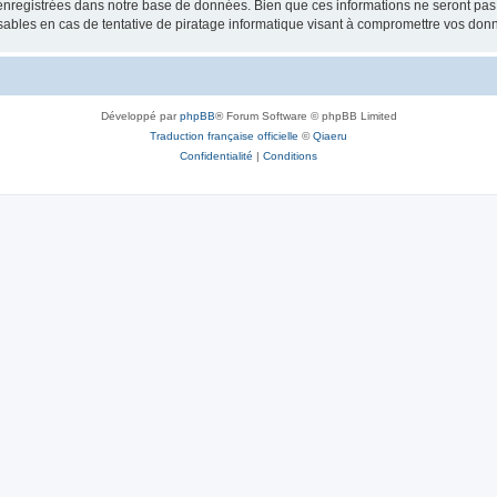
nregistrées dans notre base de données. Bien que ces informations ne seront pas d
bles en cas de tentative de piratage informatique visant à compromettre vos don
Développé par
phpBB
® Forum Software © phpBB Limited
Traduction française officielle
©
Qiaeru
Confidentialité
|
Conditions