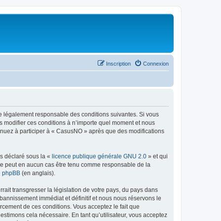
Inscription
Connexion
re légalement responsable des conditions suivantes. Si vous
s modifier ces conditions à n’importe quel moment et nous
tinuez à participer à « CasusNO » après que des modifications
ns déclaré sous la «
licence publique générale GNU 2.0
» et qui
ed ne peut en aucun cas être tenu comme responsable de la
de phpBB
(en anglais).
ait transgresser la législation de votre pays, du pays dans
bannissement immédiat et définitif et nous nous réservons le
nforcement de ces conditions. Vous acceptez le fait que
estimons cela nécessaire. En tant qu’utilisateur, vous acceptez