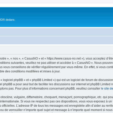
 JDR dedans.
otre », « nos », « CasusNO » et « https://www.casus-no.net »), vous acceptez d’êt
nditions suivantes, veuillez ne pas utiliser et accéder à « CasusNO ». Nous pouvon
s vous conseillons de vérifier régulièrement par vous-même. En effet, si vous con
ble des conditions modifiées et mises à jour.
 logiciel phpBB » et « phpBB Limited ») qui est un logiciel de forum de discussio
iel phpBB a pour seul but de faciliter les discussions sur internet et phpBB Limit
ptons pas. Pour plus d’informations concernant phpBB, veuillez consulter
le site 
obscène, vulgaire, diffamatoire, choquant, menaçant, pornographique, etc. qui pourr
internationale. Si vous ne respectez pas ces dispositions, vous vous exposez à un 
ités officielles. L’adresse IP de tous les messages est enregistrée afin d’aider au re
 ou de verrouiller n’importe quel sujet et message à n’importe quel moment si nous 