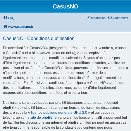
CasusNO
FAQ
Inscription
Connexion
www.casusno.fr
CasusNO - Conditions d’utilisation
En accédant à « CasusNO » (désigné ci-après par « nous », « notre », « nos »,
« CasusNO » et « https://www.casus-no.net »), vous acceptez d’être
légalement responsable des conditions suivantes. Si vous n’acceptez pas
d’être légalement responsable de toutes les conditions suivantes, veuillez ne
pas utiliser et accéder à « CasusNO ». Nous pouvons modifier ces conditions à
n’importe quel moment et nous essaierons de vous informer de ces
modifications, bien que nous vous conseillons de vérifier régulièrement par
vous-même. En effet, si vous continuez à participer à « CasusNO » après que
des modifications aient été effectuées, vous acceptez d’être légalement
responsable des conditions modifiées et mises à jour.
Nos forums sont développés par phpBB (désignés ci-après par « logiciel
phpBB » et « phpBB Limited ») qui est un logiciel de forum de discussions
déclaré sous la «
licence publique générale GNU 2.0
» et qui peut être
téléchargé sur
le site de phpBB
(en anglais). Le logiciel phpBB a pour seul but
de faciliter les discussions sur internet et phpBB Limited ne peut en aucun cas
être tenu comme responsable de la conduite et du contenu que nous