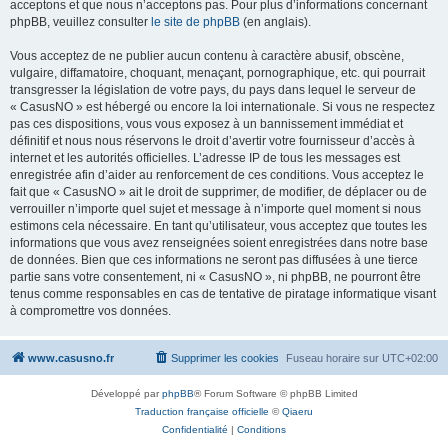
acceptons et que nous n’acceptons pas. Pour plus d’informations concernant
phpBB, veuillez consulter
le site de phpBB
(en anglais).
Vous acceptez de ne publier aucun contenu à caractère abusif, obscène,
vulgaire, diffamatoire, choquant, menaçant, pornographique, etc. qui pourrait
transgresser la législation de votre pays, du pays dans lequel le serveur de
« CasusNO » est hébergé ou encore la loi internationale. Si vous ne respectez
pas ces dispositions, vous vous exposez à un bannissement immédiat et
définitif et nous nous réservons le droit d’avertir votre fournisseur d’accès à
internet et les autorités officielles. L’adresse IP de tous les messages est
enregistrée afin d’aider au renforcement de ces conditions. Vous acceptez le
fait que « CasusNO » ait le droit de supprimer, de modifier, de déplacer ou de
verrouiller n’importe quel sujet et message à n’importe quel moment si nous
estimons cela nécessaire. En tant qu’utilisateur, vous acceptez que toutes les
informations que vous avez renseignées soient enregistrées dans notre base
de données. Bien que ces informations ne seront pas diffusées à une tierce
partie sans votre consentement, ni « CasusNO », ni phpBB, ne pourront être
tenus comme responsables en cas de tentative de piratage informatique visant
à compromettre vos données.
www.casusno.fr
Supprimer les cookies
Fuseau horaire sur
UTC+02:00
Développé par
phpBB
® Forum Software © phpBB Limited
Traduction française officielle
©
Qiaeru
Confidentialité
|
Conditions