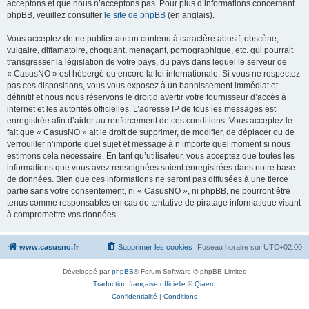
acceptons et que nous n’acceptons pas. Pour plus d’informations concernant
phpBB, veuillez consulter
le site de phpBB
(en anglais).
Vous acceptez de ne publier aucun contenu à caractère abusif, obscène,
vulgaire, diffamatoire, choquant, menaçant, pornographique, etc. qui pourrait
transgresser la législation de votre pays, du pays dans lequel le serveur de
« CasusNO » est hébergé ou encore la loi internationale. Si vous ne respectez
pas ces dispositions, vous vous exposez à un bannissement immédiat et
définitif et nous nous réservons le droit d’avertir votre fournisseur d’accès à
internet et les autorités officielles. L’adresse IP de tous les messages est
enregistrée afin d’aider au renforcement de ces conditions. Vous acceptez le
fait que « CasusNO » ait le droit de supprimer, de modifier, de déplacer ou de
verrouiller n’importe quel sujet et message à n’importe quel moment si nous
estimons cela nécessaire. En tant qu’utilisateur, vous acceptez que toutes les
informations que vous avez renseignées soient enregistrées dans notre base
de données. Bien que ces informations ne seront pas diffusées à une tierce
partie sans votre consentement, ni « CasusNO », ni phpBB, ne pourront être
tenus comme responsables en cas de tentative de piratage informatique visant
à compromettre vos données.
www.casusno.fr
Supprimer les cookies
Fuseau horaire sur
UTC+02:00
Développé par
phpBB
® Forum Software © phpBB Limited
Traduction française officielle
©
Qiaeru
Confidentialité
|
Conditions