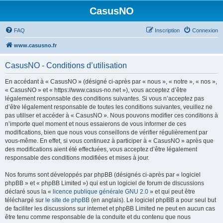
CasusNO
FAQ
Inscription
Connexion
www.casusno.fr
CasusNO - Conditions d’utilisation
En accédant à « CasusNO » (désigné ci-après par « nous », « notre », « nos »,
« CasusNO » et « https://www.casus-no.net »), vous acceptez d’être
légalement responsable des conditions suivantes. Si vous n’acceptez pas
d’être légalement responsable de toutes les conditions suivantes, veuillez ne
pas utiliser et accéder à « CasusNO ». Nous pouvons modifier ces conditions à
n’importe quel moment et nous essaierons de vous informer de ces
modifications, bien que nous vous conseillons de vérifier régulièrement par
vous-même. En effet, si vous continuez à participer à « CasusNO » après que
des modifications aient été effectuées, vous acceptez d’être légalement
responsable des conditions modifiées et mises à jour.
Nos forums sont développés par phpBB (désignés ci-après par « logiciel
phpBB » et « phpBB Limited ») qui est un logiciel de forum de discussions
déclaré sous la «
licence publique générale GNU 2.0
» et qui peut être
téléchargé sur
le site de phpBB
(en anglais). Le logiciel phpBB a pour seul but
de faciliter les discussions sur internet et phpBB Limited ne peut en aucun cas
être tenu comme responsable de la conduite et du contenu que nous