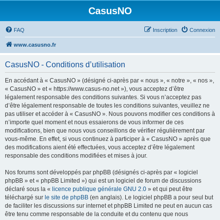
CasusNO
FAQ
Inscription
Connexion
www.casusno.fr
CasusNO - Conditions d’utilisation
En accédant à « CasusNO » (désigné ci-après par « nous », « notre », « nos »,
« CasusNO » et « https://www.casus-no.net »), vous acceptez d’être
légalement responsable des conditions suivantes. Si vous n’acceptez pas
d’être légalement responsable de toutes les conditions suivantes, veuillez ne
pas utiliser et accéder à « CasusNO ». Nous pouvons modifier ces conditions à
n’importe quel moment et nous essaierons de vous informer de ces
modifications, bien que nous vous conseillons de vérifier régulièrement par
vous-même. En effet, si vous continuez à participer à « CasusNO » après que
des modifications aient été effectuées, vous acceptez d’être légalement
responsable des conditions modifiées et mises à jour.
Nos forums sont développés par phpBB (désignés ci-après par « logiciel
phpBB » et « phpBB Limited ») qui est un logiciel de forum de discussions
déclaré sous la «
licence publique générale GNU 2.0
» et qui peut être
téléchargé sur
le site de phpBB
(en anglais). Le logiciel phpBB a pour seul but
de faciliter les discussions sur internet et phpBB Limited ne peut en aucun cas
être tenu comme responsable de la conduite et du contenu que nous