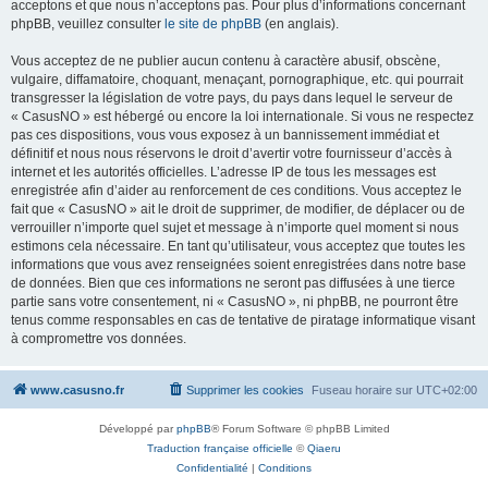
acceptons et que nous n’acceptons pas. Pour plus d’informations concernant
phpBB, veuillez consulter
le site de phpBB
(en anglais).
Vous acceptez de ne publier aucun contenu à caractère abusif, obscène,
vulgaire, diffamatoire, choquant, menaçant, pornographique, etc. qui pourrait
transgresser la législation de votre pays, du pays dans lequel le serveur de
« CasusNO » est hébergé ou encore la loi internationale. Si vous ne respectez
pas ces dispositions, vous vous exposez à un bannissement immédiat et
définitif et nous nous réservons le droit d’avertir votre fournisseur d’accès à
internet et les autorités officielles. L’adresse IP de tous les messages est
enregistrée afin d’aider au renforcement de ces conditions. Vous acceptez le
fait que « CasusNO » ait le droit de supprimer, de modifier, de déplacer ou de
verrouiller n’importe quel sujet et message à n’importe quel moment si nous
estimons cela nécessaire. En tant qu’utilisateur, vous acceptez que toutes les
informations que vous avez renseignées soient enregistrées dans notre base
de données. Bien que ces informations ne seront pas diffusées à une tierce
partie sans votre consentement, ni « CasusNO », ni phpBB, ne pourront être
tenus comme responsables en cas de tentative de piratage informatique visant
à compromettre vos données.
www.casusno.fr
Supprimer les cookies
Fuseau horaire sur
UTC+02:00
Développé par
phpBB
® Forum Software © phpBB Limited
Traduction française officielle
©
Qiaeru
Confidentialité
|
Conditions