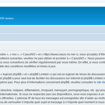
 JDR dedans.
otre », « nos », « CasusNO » et « https://www.casus-no.net »), vous acceptez d’êt
nditions suivantes, veuillez ne pas utiliser et accéder à « CasusNO ». Nous pouvon
s vous conseillons de vérifier régulièrement par vous-même. En effet, si vous con
ble des conditions modifiées et mises à jour.
 logiciel phpBB » et « phpBB Limited ») qui est un logiciel de forum de discussio
iel phpBB a pour seul but de faciliter les discussions sur internet et phpBB Limit
ptons pas. Pour plus d’informations concernant phpBB, veuillez consulter
le site 
obscène, vulgaire, diffamatoire, choquant, menaçant, pornographique, etc. qui pourr
internationale. Si vous ne respectez pas ces dispositions, vous vous exposez à un 
ités officielles. L’adresse IP de tous les messages est enregistrée afin d’aider au re
 ou de verrouiller n’importe quel sujet et message à n’importe quel moment si nous 