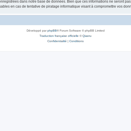
nregistrées dans notre base de données. Bien que ces informations ne seront pas d
bles en cas de tentative de piratage informatique visant à compromettre vos don
Développé par
phpBB
® Forum Software © phpBB Limited
Traduction française officielle
©
Qiaeru
Confidentialité
|
Conditions