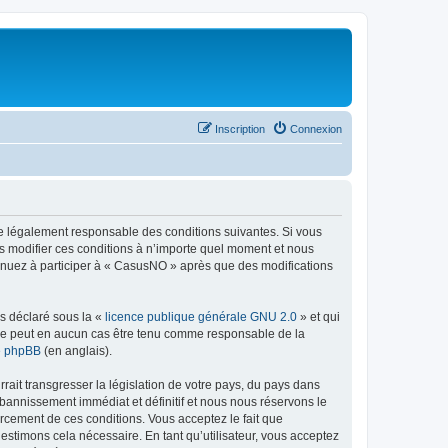
Inscription
Connexion
re légalement responsable des conditions suivantes. Si vous
s modifier ces conditions à n’importe quel moment et nous
tinuez à participer à « CasusNO » après que des modifications
ns déclaré sous la «
licence publique générale GNU 2.0
» et qui
ed ne peut en aucun cas être tenu comme responsable de la
de phpBB
(en anglais).
ait transgresser la législation de votre pays, du pays dans
bannissement immédiat et définitif et nous nous réservons le
nforcement de ces conditions. Vous acceptez le fait que
estimons cela nécessaire. En tant qu’utilisateur, vous acceptez