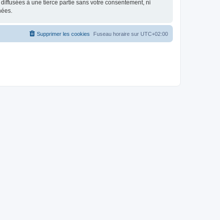
iffusées à une tierce partie sans votre consentement, ni
nées.
Supprimer les cookies
Fuseau horaire sur
UTC+02:00