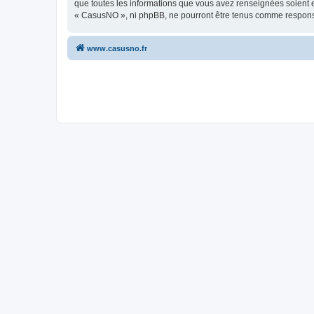
que toutes les informations que vous avez renseignées soient e
« CasusNO », ni phpBB, ne pourront être tenus comme responsa
www.casusno.fr