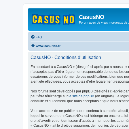
CasusNO
Forum avec de vrais morceaux de
FAQ
www.casusno.fr
CasusNO - Conditions d’utilisation
En accédant à « CasusNO » (désigné ci-après par « nous », « n
n’acceptez pas d’être légalement responsable de toutes les co
essaierons de vous informer de ces modifications, bien que nou
aient été effectuées, vous acceptez d’être légalement responsa
Nos forums sont développés par phpBB (désignés ci-après par «
peut être téléchargé sur
le site de phpBB
(en anglais). Le logic
conduite et du contenu que nous acceptons et que nous n’acce
Vous acceptez de ne publier aucun contenu à caractère abusif, 
lequel le serveur de « CasusNO » est hébergé ou encore la loi 
droit d’avertir votre fournisseur d’accès à internet et les autor
« CasusNO » ait le droit de supprimer, de modifier, de déplacer