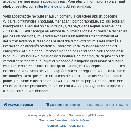
acceptons et que nous n’acceptons pas. Pour plus d’informations concernant
phpBB, veuillez consulter
le site de phpBB
(en anglais).
Vous acceptez de ne publier aucun contenu à caractère abusif, obscène,
vulgaire, diffamatoire, choquant, menaçant, pornographique, etc. qui pourrait
transgresser la législation de votre pays, du pays dans lequel le serveur de
« CasusNO » est hébergé ou encore la loi internationale. Si vous ne respectez
pas ces dispositions, vous vous exposez à un bannissement immédiat et
définitif et nous nous réservons le droit d’avertir votre fournisseur d’accès à
internet et les autorités officielles. L’adresse IP de tous les messages est
enregistrée afin d’aider au renforcement de ces conditions. Vous acceptez le
fait que « CasusNO » ait le droit de supprimer, de modifier, de déplacer ou de
verrouiller n’importe quel sujet et message à n’importe quel moment si nous
estimons cela nécessaire. En tant qu’utilisateur, vous acceptez que toutes les
informations que vous avez renseignées soient enregistrées dans notre base
de données. Bien que ces informations ne seront pas diffusées à une tierce
partie sans votre consentement, ni « CasusNO », ni phpBB, ne pourront être
tenus comme responsables en cas de tentative de piratage informatique visant
à compromettre vos données.
www.casusno.fr
Supprimer les cookies
Fuseau horaire sur
UTC+02:00
Développé par
phpBB
® Forum Software © phpBB Limited
Traduction française officielle
©
Qiaeru
Confidentialité
|
Conditions