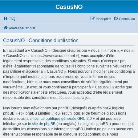
CasusNO
FAQ
Inscription
Connexion
www.casusno.fr
CasusNO - Conditions d’utilisation
En accédant à « CasusNO » (désigné ci-après par « nous », « notre », « nos »,
« CasusNO » et « https://www.casus-no.net »), vous acceptez d’être
légalement responsable des conditions suivantes. Si vous n’acceptez pas
d’être légalement responsable de toutes les conditions suivantes, veuillez ne
pas utiliser et accéder à « CasusNO ». Nous pouvons modifier ces conditions à
n’importe quel moment et nous essaierons de vous informer de ces
modifications, bien que nous vous conseillons de vérifier régulièrement par
vous-même. En effet, si vous continuez à participer à « CasusNO » après que
des modifications aient été effectuées, vous acceptez d’être légalement
responsable des conditions modifiées et mises à jour.
Nos forums sont développés par phpBB (désignés ci-après par « logiciel
phpBB » et « phpBB Limited ») qui est un logiciel de forum de discussions
déclaré sous la «
licence publique générale GNU 2.0
» et qui peut être
téléchargé sur
le site de phpBB
(en anglais). Le logiciel phpBB a pour seul but
de faciliter les discussions sur internet et phpBB Limited ne peut en aucun cas
être tenu comme responsable de la conduite et du contenu que nous