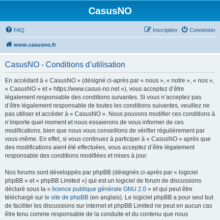
CasusNO
FAQ
Inscription
Connexion
www.casusno.fr
CasusNO - Conditions d’utilisation
En accédant à « CasusNO » (désigné ci-après par « nous », « notre », « nos »,
« CasusNO » et « https://www.casus-no.net »), vous acceptez d’être
légalement responsable des conditions suivantes. Si vous n’acceptez pas
d’être légalement responsable de toutes les conditions suivantes, veuillez ne
pas utiliser et accéder à « CasusNO ». Nous pouvons modifier ces conditions à
n’importe quel moment et nous essaierons de vous informer de ces
modifications, bien que nous vous conseillons de vérifier régulièrement par
vous-même. En effet, si vous continuez à participer à « CasusNO » après que
des modifications aient été effectuées, vous acceptez d’être légalement
responsable des conditions modifiées et mises à jour.
Nos forums sont développés par phpBB (désignés ci-après par « logiciel
phpBB » et « phpBB Limited ») qui est un logiciel de forum de discussions
déclaré sous la «
licence publique générale GNU 2.0
» et qui peut être
téléchargé sur
le site de phpBB
(en anglais). Le logiciel phpBB a pour seul but
de faciliter les discussions sur internet et phpBB Limited ne peut en aucun cas
être tenu comme responsable de la conduite et du contenu que nous