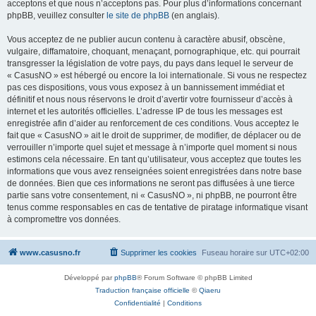
acceptons et que nous n’acceptons pas. Pour plus d’informations concernant
phpBB, veuillez consulter
le site de phpBB
(en anglais).
Vous acceptez de ne publier aucun contenu à caractère abusif, obscène,
vulgaire, diffamatoire, choquant, menaçant, pornographique, etc. qui pourrait
transgresser la législation de votre pays, du pays dans lequel le serveur de
« CasusNO » est hébergé ou encore la loi internationale. Si vous ne respectez
pas ces dispositions, vous vous exposez à un bannissement immédiat et
définitif et nous nous réservons le droit d’avertir votre fournisseur d’accès à
internet et les autorités officielles. L’adresse IP de tous les messages est
enregistrée afin d’aider au renforcement de ces conditions. Vous acceptez le
fait que « CasusNO » ait le droit de supprimer, de modifier, de déplacer ou de
verrouiller n’importe quel sujet et message à n’importe quel moment si nous
estimons cela nécessaire. En tant qu’utilisateur, vous acceptez que toutes les
informations que vous avez renseignées soient enregistrées dans notre base
de données. Bien que ces informations ne seront pas diffusées à une tierce
partie sans votre consentement, ni « CasusNO », ni phpBB, ne pourront être
tenus comme responsables en cas de tentative de piratage informatique visant
à compromettre vos données.
www.casusno.fr
Supprimer les cookies
Fuseau horaire sur
UTC+02:00
Développé par
phpBB
® Forum Software © phpBB Limited
Traduction française officielle
©
Qiaeru
Confidentialité
|
Conditions