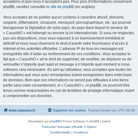
acceptons et que nous n’acceptons pas. Pour plus d’informations concernant
phpBB, veuillez consulter
le site de phpBB
(en anglais).
Vous acceptez de ne publier aucun contenu à caractère abusif, obscène,
vulgaire, diffamatoire, choquant, menaçant, pornographique, etc. qui pourrait
transgresser la législation de votre pays, du pays dans lequel le serveur de
« CasusNO » est hébergé ou encore la loi internationale. Si vous ne respectez
pas ces dispositions, vous vous exposez à un bannissement immédiat et
définitif et nous nous réservons le droit d’avertir votre fournisseur d’accès à
internet et les autorités officielles. L’adresse IP de tous les messages est
enregistrée afin d’aider au renforcement de ces conditions. Vous acceptez le
fait que « CasusNO » ait le droit de supprimer, de modifier, de déplacer ou de
verrouiller n’importe quel sujet et message à n’importe quel moment si nous
estimons cela nécessaire. En tant qu’utilisateur, vous acceptez que toutes les
informations que vous avez renseignées soient enregistrées dans notre base
de données. Bien que ces informations ne seront pas diffusées à une tierce
partie sans votre consentement, ni « CasusNO », ni phpBB, ne pourront être
tenus comme responsables en cas de tentative de piratage informatique visant
à compromettre vos données.
www.casusno.fr
Supprimer les cookies
Fuseau horaire sur
UTC+02:00
Développé par
phpBB
® Forum Software © phpBB Limited
Traduction française officielle
©
Qiaeru
Confidentialité
|
Conditions