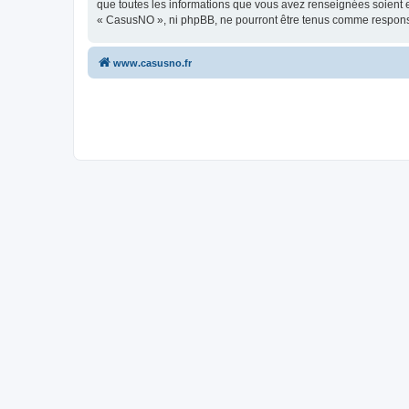
que toutes les informations que vous avez renseignées soient e
« CasusNO », ni phpBB, ne pourront être tenus comme responsa
www.casusno.fr