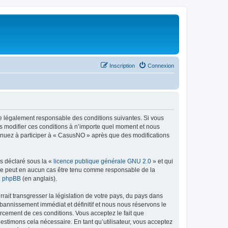
Inscription
Connexion
re légalement responsable des conditions suivantes. Si vous
s modifier ces conditions à n’importe quel moment et nous
tinuez à participer à « CasusNO » après que des modifications
ns déclaré sous la «
licence publique générale GNU 2.0
» et qui
ed ne peut en aucun cas être tenu comme responsable de la
de phpBB
(en anglais).
ait transgresser la législation de votre pays, du pays dans
bannissement immédiat et définitif et nous nous réservons le
nforcement de ces conditions. Vous acceptez le fait que
estimons cela nécessaire. En tant qu’utilisateur, vous acceptez