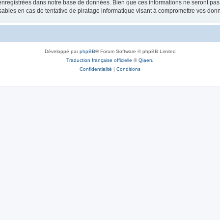
nregistrées dans notre base de données. Bien que ces informations ne seront pas d
bles en cas de tentative de piratage informatique visant à compromettre vos don
Développé par
phpBB
® Forum Software © phpBB Limited
Traduction française officielle
©
Qiaeru
Confidentialité
|
Conditions