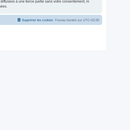
iffusées à une tierce partie sans votre consentement, ni
nées.
Supprimer les cookies
Fuseau horaire sur
UTC+02:00