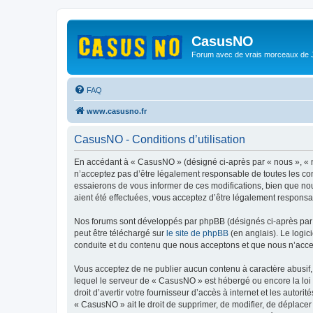
CasusNO
Forum avec de vrais morceaux de
FAQ
www.casusno.fr
CasusNO - Conditions d’utilisation
En accédant à « CasusNO » (désigné ci-après par « nous », « n
n’acceptez pas d’être légalement responsable de toutes les co
essaierons de vous informer de ces modifications, bien que nou
aient été effectuées, vous acceptez d’être légalement responsa
Nos forums sont développés par phpBB (désignés ci-après par «
peut être téléchargé sur
le site de phpBB
(en anglais). Le logic
conduite et du contenu que nous acceptons et que nous n’acce
Vous acceptez de ne publier aucun contenu à caractère abusif, 
lequel le serveur de « CasusNO » est hébergé ou encore la loi 
droit d’avertir votre fournisseur d’accès à internet et les autor
« CasusNO » ait le droit de supprimer, de modifier, de déplacer