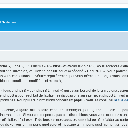
 JDR dedans.
otre », « nos », « CasusNO » et « https://www.casus-no.net »), vous acceptez d’êt
nditions suivantes, veuillez ne pas utiliser et accéder à « CasusNO ». Nous pouvon
s vous conseillons de vérifier régulièrement par vous-même. En effet, si vous con
ble des conditions modifiées et mises à jour.
 logiciel phpBB » et « phpBB Limited ») qui est un logiciel de forum de discussio
iel phpBB a pour seul but de faciliter les discussions sur internet et phpBB Limit
ptons pas. Pour plus d’informations concernant phpBB, veuillez consulter
le site 
obscène, vulgaire, diffamatoire, choquant, menaçant, pornographique, etc. qui pourr
internationale. Si vous ne respectez pas ces dispositions, vous vous exposez à un 
ités officielles. L’adresse IP de tous les messages est enregistrée afin d’aider au re
 ou de verrouiller n’importe quel sujet et message à n’importe quel moment si nous 