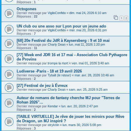
Réponses :
1
Octogones
Dernier message par
VigiloConfido
«
dim. mai 24, 2026 6:10 am
Réponses :
22
1
2
UN club ou une asso sur Lyon pour un jeune ado
Dernier message par
VigiloConfido
«
mer. mai 20, 2026 6:31 pm
Réponses :
7
[68] 20e Festival du JdR à Kaysersberg : 9 et 10 mai
Dernier message par
Charly Dean
«
lun. mai 11, 2026 1:20 pm
Réponses :
11
[77] Week end JDR 16 et 17 mai - Association Club Pythagore
de Provins
Dernier message par
trompe la mort
«
ven. mai 01, 2026 3:40 am
Ludiverse -Paris - 18 et 19 avril 2026
Dernier message par
Tybalt (le retour)
«
mar. avr. 28, 2026 10:46 am
Réponses :
2
[27] Festival de jeu à Évreux
Dernier message par
Charly Dean
«
sam. avr. 25, 2026 9:25 am
Auteur de romans de fantasy cherche MJ pour "Terres de
Rohan 2026"...
Dernier message par
Kendar
«
lun. avr. 20, 2026 2:47 pm
Réponses :
2
[TABLE VIRTUELLE] Je rêve de jouer les miroirs pour Rêve
de Dragon, un MJ inspiré ?
Dernier message par
stryknin
«
lun. mars 30, 2026 5:08 pm
Réponses :
3