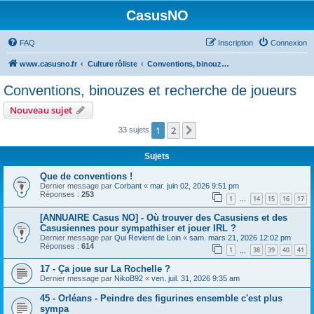
CasusNO
FAQ
Inscription
Connexion
www.casusno.fr
Culture rôliste
Conventions, binouzes et recherche de joueurs
Conventions, binouzes et recherche de joueurs
Nouveau sujet
1
2
Suivant
33 sujets
Sujets
Que de conventions !
Dernier message par
Corbant
«
mar. juin 02, 2026 9:51 pm
Réponses :
253
1
14
15
16
17
…
[ANNUAIRE Casus NO] - Où trouver des Casusiens et des
Casusiennes pour sympathiser et jouer IRL ?
Dernier message par
Qui Revient de Loin
«
sam. mars 21, 2026 12:02 pm
Réponses :
614
1
38
39
40
41
…
17 - Ça joue sur La Rochelle ?
Dernier message par
NikoB92
«
ven. juil. 31, 2026 9:35 am
45 - Orléans - Peindre des figurines ensemble c'est plus
sympa