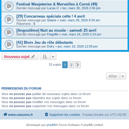
Festival Meujeteries & Merveilles à Corné (49)
Dernier message par
Lucas-C
«
lun. mars 30, 2026 2:46 pm
[29] Concarneau spéciale celte ! 4 avril
Dernier message par
Solaris
«
sam. mars 28, 2026 9:34 am
Réponses :
5
[Angoulême] Nuit au musée - samedi 25 avril
Dernier message par
Fingolfin
«
mar. mars 24, 2026 2:14 pm
[41] Blois Jeu de rôle débutants
Dernier message par
Doky
«
jeu. mars 19, 2026 12:09 pm
Nouveau sujet
1
2
Suivant
33 sujets
Aller
PERMISSIONS DU FORUM
Vous
ne pouvez pas
publier de nouveaux sujets dans ce forum
Vous
ne pouvez pas
répondre aux sujets dans ce forum
Vous
ne pouvez pas
modifier vos messages dans ce forum
Vous
ne pouvez pas
supprimer vos messages dans ce forum
www.casusno.fr
Supprimer les cookies
Fuseau horaire sur
UTC+02:00
Développé par
phpBB
® Forum Software © phpBB Limited