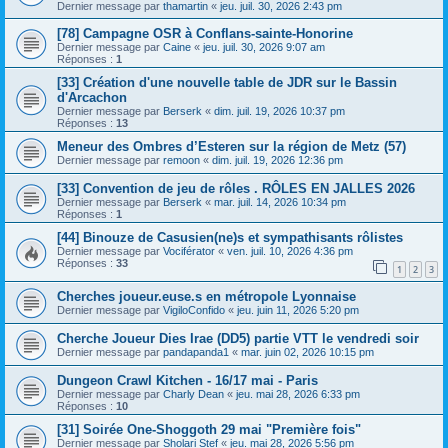
Dernier message par
thamartin
«
jeu. juil. 30, 2026 2:43 pm
[78] Campagne OSR à Conflans-sainte-Honorine
Dernier message par
Caine
«
jeu. juil. 30, 2026 9:07 am
Réponses :
1
[33] Création d'une nouvelle table de JDR sur le Bassin
d'Arcachon
Dernier message par
Berserk
«
dim. juil. 19, 2026 10:37 pm
Réponses :
13
Meneur des Ombres d’Esteren sur la région de Metz (57)
Dernier message par
remoon
«
dim. juil. 19, 2026 12:36 pm
[33] Convention de jeu de rôles . RÔLES EN JALLES 2026
Dernier message par
Berserk
«
mar. juil. 14, 2026 10:34 pm
Réponses :
1
[44] Binouze de Casusien(ne)s et sympathisants rôlistes
Dernier message par
Vociférator
«
ven. juil. 10, 2026 4:36 pm
Réponses :
33
1
2
3
Cherches joueur.euse.s en métropole Lyonnaise
Dernier message par
VigiloConfido
«
jeu. juin 11, 2026 5:20 pm
Cherche Joueur Dies Irae (DD5) partie VTT le vendredi soir
Dernier message par
pandapanda1
«
mar. juin 02, 2026 10:15 pm
Dungeon Crawl Kitchen - 16/17 mai - Paris
Dernier message par
Charly Dean
«
jeu. mai 28, 2026 6:33 pm
Réponses :
10
[31] Soirée One-Shoggoth 29 mai "Première fois"
Dernier message par
Sholari Stef
«
jeu. mai 28, 2026 5:56 pm