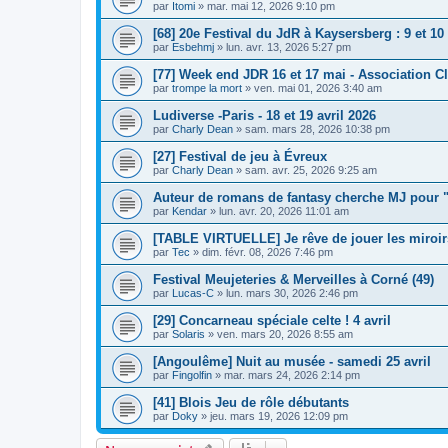
par
Itomi
»
mar. mai 12, 2026 9:10 pm
[68] 20e Festival du JdR à Kaysersberg : 9 et 10
par
Esbehmj
»
lun. avr. 13, 2026 5:27 pm
[77] Week end JDR 16 et 17 mai - Association 
par
trompe la mort
»
ven. mai 01, 2026 3:40 am
Ludiverse -Paris - 18 et 19 avril 2026
par
Charly Dean
»
sam. mars 28, 2026 10:38 pm
[27] Festival de jeu à Évreux
par
Charly Dean
»
sam. avr. 25, 2026 9:25 am
Auteur de romans de fantasy cherche MJ pour "
par
Kendar
»
lun. avr. 20, 2026 11:01 am
[TABLE VIRTUELLE] Je rêve de jouer les miroir
par
Tec
»
dim. févr. 08, 2026 7:46 pm
Festival Meujeteries & Merveilles à Corné (49)
par
Lucas-C
»
lun. mars 30, 2026 2:46 pm
[29] Concarneau spéciale celte ! 4 avril
par
Solaris
»
ven. mars 20, 2026 8:55 am
[Angoulême] Nuit au musée - samedi 25 avril
par
Fingolfin
»
mar. mars 24, 2026 2:14 pm
[41] Blois Jeu de rôle débutants
par
Doky
»
jeu. mars 19, 2026 12:09 pm