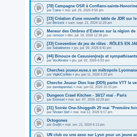
[78] Campagne OSR à Conflans-sainte-Honorin
par
Caine
»
mer. juil. 29, 2026 8:50 pm
[33] Création d'une nouvelle table de JDR sur l
par
Berserk
»
sam. sept. 21, 2024 11:29 am
Meneur des Ombres d’Esteren sur la région de 
par
remoon
»
dim. juil. 19, 2026 12:36 pm
[33] Convention de jeu de rôles . RÔLES EN J
par
Sabatinerex
»
jeu. juil. 09, 2026 6:41 pm
[44] Binouze de Casusien(ne)s et sympathisants
par
Vociférator
»
jeu. juil. 02, 2026 6:53 am
Cherches joueur.euse.s en métropole Lyonnais
par
VigiloConfido
»
jeu. juin 11, 2026 5:20 pm
Cherche Joueur Dies Irae (DD5) partie VTT le ve
par
pandapanda1
»
mar. juin 02, 2026 10:15 pm
Dungeon Crawl Kitchen - 16/17 mai - Paris
par
Emmuel
»
mar. avr. 07, 2026 10:29 pm
[31] Soirée One-Shoggoth 29 mai "Première foi
par
Sholari Stef
»
mar. mai 12, 2026 9:17 pm
Octogones
par
Go@t
»
mar. avr. 21, 2026 6:13 pm
UN club ou une asso sur Lyon pour un jeune a