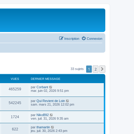
Inscription
Connexion
1
2
Suivant
33 sujets
VUES
DERNIER MESSAGE
par
Corbant
465259
mar. juin 02, 2026 9:51 pm
par
Qui Revient de Loin
542245
sam. mars 21, 2026 12:02 pm
par
NikoB92
1724
ven. juil. 31, 2026 9:35 am
par
thamartin
622
jeu. juil. 30, 2026 2:43 pm