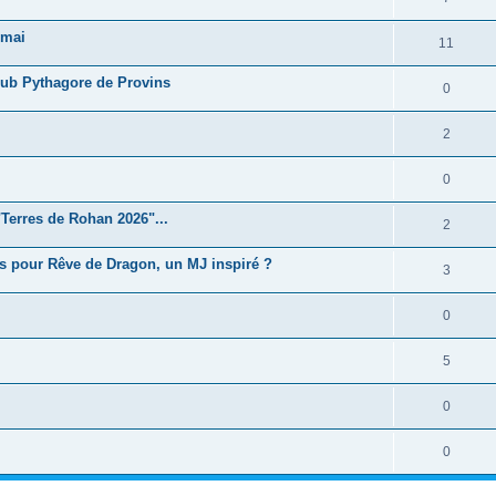
 mai
11
Club Pythagore de Provins
0
2
0
Terres de Rohan 2026"...
2
s pour Rêve de Dragon, un MJ inspiré ?
3
0
5
0
0