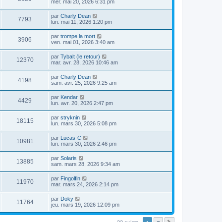
mer. mai 20, 2026 6:31 pm
par
Charly Dean
7793
lun. mai 11, 2026 1:20 pm
par
trompe la mort
3906
ven. mai 01, 2026 3:40 am
par
Tybalt (le retour)
12370
mar. avr. 28, 2026 10:46 am
par
Charly Dean
4198
sam. avr. 25, 2026 9:25 am
par
Kendar
4429
lun. avr. 20, 2026 2:47 pm
par
stryknin
18115
lun. mars 30, 2026 5:08 pm
par
Lucas-C
10981
lun. mars 30, 2026 2:46 pm
par
Solaris
13885
sam. mars 28, 2026 9:34 am
par
Fingolfin
11970
mar. mars 24, 2026 2:14 pm
par
Doky
11764
jeu. mars 19, 2026 12:09 pm