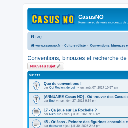
CasusNO
Forum avec de vrais morceaux de
FAQ
www.casusno.fr
Culture rôliste
Conventions, binouzes e
Conventions, binouzes et recherche de
Nouveau sujet
SUJETS
Que de conventions !
par
Qui Revient de Loin
»
lun. août 07, 2017 10:57 am
[ANNUAIRE Casus NO] - Où trouver des Casusie
par
Ego'
»
mar. févr. 27, 2018 9:54 pm
17 - Ça joue sur La Rochelle ?
par
NikoB92
»
ven. juil. 31, 2026 9:35 am
45 - Orléans - Peindre des figurines ensemble 
par
thamartin
»
jeu. juil. 30, 2026 2:43 pm