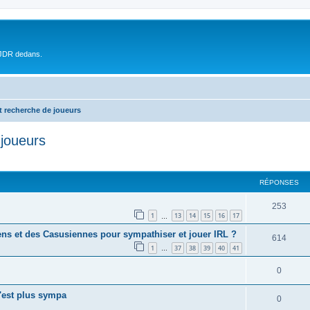
 JDR dedans.
t recherche de joueurs
 joueurs
RÉPONSES
253
1
13
14
15
16
17
…
ns et des Casusiennes pour sympathiser et jouer IRL ?
614
1
37
38
39
40
41
…
0
c'est plus sympa
0