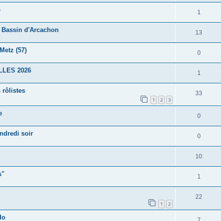
e
1
e Bassin d'Arcachon
13
Metz (57)
0
ALLES 2026
1
 rôlistes
33
1
2
3
e
0
ndredi soir
0
10
s"
1
22
1
2
do
7