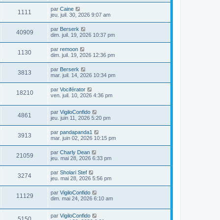
par
Caine
1111
jeu. juil. 30, 2026 9:07 am
par
Berserk
40909
dim. juil. 19, 2026 10:37 pm
par
remoon
1130
dim. juil. 19, 2026 12:36 pm
par
Berserk
3813
mar. juil. 14, 2026 10:34 pm
par
Vociférator
18210
ven. juil. 10, 2026 4:36 pm
par
VigiloConfido
4861
jeu. juin 11, 2026 5:20 pm
par
pandapanda1
3913
mar. juin 02, 2026 10:15 pm
par
Charly Dean
21059
jeu. mai 28, 2026 6:33 pm
par
Sholari Stef
3274
jeu. mai 28, 2026 5:56 pm
par
VigiloConfido
11129
dim. mai 24, 2026 6:10 am
par
VigiloConfido
5150