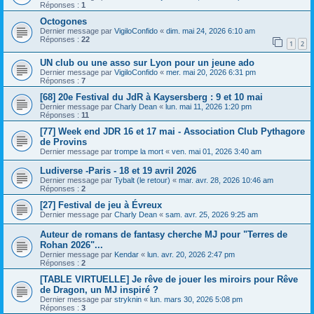
Réponses :
1
Octogones
Dernier message par
VigiloConfido
«
dim. mai 24, 2026 6:10 am
Réponses :
22
1
2
UN club ou une asso sur Lyon pour un jeune ado
Dernier message par
VigiloConfido
«
mer. mai 20, 2026 6:31 pm
Réponses :
7
[68] 20e Festival du JdR à Kaysersberg : 9 et 10 mai
Dernier message par
Charly Dean
«
lun. mai 11, 2026 1:20 pm
Réponses :
11
[77] Week end JDR 16 et 17 mai - Association Club Pythagore
de Provins
Dernier message par
trompe la mort
«
ven. mai 01, 2026 3:40 am
Ludiverse -Paris - 18 et 19 avril 2026
Dernier message par
Tybalt (le retour)
«
mar. avr. 28, 2026 10:46 am
Réponses :
2
[27] Festival de jeu à Évreux
Dernier message par
Charly Dean
«
sam. avr. 25, 2026 9:25 am
Auteur de romans de fantasy cherche MJ pour "Terres de
Rohan 2026"...
Dernier message par
Kendar
«
lun. avr. 20, 2026 2:47 pm
Réponses :
2
[TABLE VIRTUELLE] Je rêve de jouer les miroirs pour Rêve
de Dragon, un MJ inspiré ?
Dernier message par
stryknin
«
lun. mars 30, 2026 5:08 pm
Réponses :
3