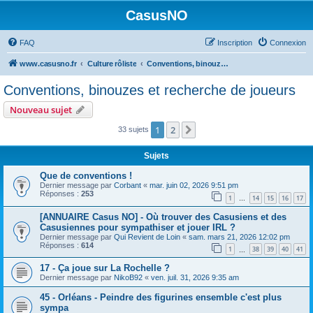
CasusNO
FAQ
Inscription
Connexion
www.casusno.fr
Culture rôliste
Conventions, binouzes et recherche de joueurs
Conventions, binouzes et recherche de joueurs
Nouveau sujet
1
2
Suivant
33 sujets
Sujets
Que de conventions !
Dernier message par
Corbant
«
mar. juin 02, 2026 9:51 pm
Réponses :
253
1
14
15
16
17
…
[ANNUAIRE Casus NO] - Où trouver des Casusiens et des
Casusiennes pour sympathiser et jouer IRL ?
Dernier message par
Qui Revient de Loin
«
sam. mars 21, 2026 12:02 pm
Réponses :
614
1
38
39
40
41
…
17 - Ça joue sur La Rochelle ?
Dernier message par
NikoB92
«
ven. juil. 31, 2026 9:35 am
45 - Orléans - Peindre des figurines ensemble c'est plus
sympa