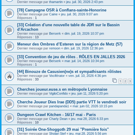
Dernier message par
thamartin
«
jeu. juil. 30, 2026 2:43 pm
[78] Campagne OSR à Conflans-sainte-Honorine
Dernier message par
Caine
«
jeu. juil. 30, 2026 9:07 am
Réponses :
1
[33] Création d'une nouvelle table de JDR sur le Bassin
d'Arcachon
Dernier message par
Berserk
«
dim. juil. 19, 2026 10:37 pm
Réponses :
13
Meneur des Ombres d’Esteren sur la région de Metz (57)
Dernier message par
remoon
«
dim. juil. 19, 2026 12:36 pm
[33] Convention de jeu de rôles . RÔLES EN JALLES 2026
Dernier message par
Berserk
«
mar. juil. 14, 2026 10:34 pm
Réponses :
1
[44] Binouze de Casusien(ne)s et sympathisants rôlistes
Dernier message par
Vociférator
«
ven. juil. 10, 2026 4:36 pm
Réponses :
33
1
2
3
Cherches joueur.euse.s en métropole Lyonnaise
Dernier message par
VigiloConfido
«
jeu. juin 11, 2026 5:20 pm
Cherche Joueur Dies Irae (DD5) partie VTT le vendredi soir
Dernier message par
pandapanda1
«
mar. juin 02, 2026 10:15 pm
Dungeon Crawl Kitchen - 16/17 mai - Paris
Dernier message par
Charly Dean
«
jeu. mai 28, 2026 6:33 pm
Réponses :
10
[31] Soirée One-Shoggoth 29 mai "Première fois"
Dernier message par
Sholari Stef
«
jeu. mai 28, 2026 5:56 pm