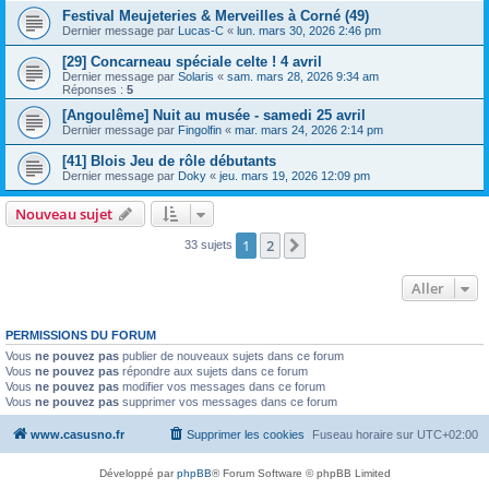
Festival Meujeteries & Merveilles à Corné (49)
Dernier message par
Lucas-C
«
lun. mars 30, 2026 2:46 pm
[29] Concarneau spéciale celte ! 4 avril
Dernier message par
Solaris
«
sam. mars 28, 2026 9:34 am
Réponses :
5
[Angoulême] Nuit au musée - samedi 25 avril
Dernier message par
Fingolfin
«
mar. mars 24, 2026 2:14 pm
[41] Blois Jeu de rôle débutants
Dernier message par
Doky
«
jeu. mars 19, 2026 12:09 pm
Nouveau sujet
1
2
Suivant
33 sujets
Aller
PERMISSIONS DU FORUM
Vous
ne pouvez pas
publier de nouveaux sujets dans ce forum
Vous
ne pouvez pas
répondre aux sujets dans ce forum
Vous
ne pouvez pas
modifier vos messages dans ce forum
Vous
ne pouvez pas
supprimer vos messages dans ce forum
www.casusno.fr
Supprimer les cookies
Fuseau horaire sur
UTC+02:00
Développé par
phpBB
® Forum Software © phpBB Limited