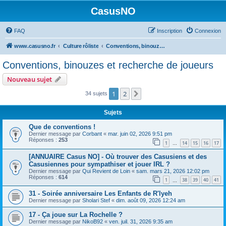
CasusNO
FAQ
Inscription
Connexion
www.casusno.fr
Culture rôliste
Conventions, binouzes et recherche de joueurs
Conventions, binouzes et recherche de joueurs
Nouveau sujet
1
2
Suivant
34 sujets
Sujets
Que de conventions !
Dernier message par
Corbant
«
mar. juin 02, 2026 9:51 pm
Réponses :
253
1
14
15
16
17
…
[ANNUAIRE Casus NO] - Où trouver des Casusiens et des
Casusiennes pour sympathiser et jouer IRL ?
Dernier message par
Qui Revient de Loin
«
sam. mars 21, 2026 12:02 pm
Réponses :
614
1
38
39
40
41
…
31 - Soirée anniversaire Les Enfants de R'lyeh
Dernier message par
Sholari Stef
«
dim. août 09, 2026 12:24 am
17 - Ça joue sur La Rochelle ?
Dernier message par
NikoB92
«
ven. juil. 31, 2026 9:35 am