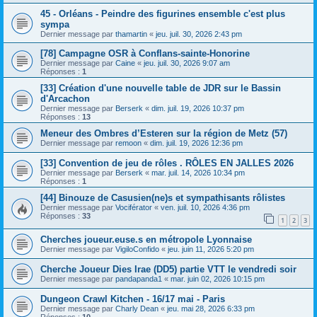
45 - Orléans - Peindre des figurines ensemble c'est plus
sympa
Dernier message par
thamartin
«
jeu. juil. 30, 2026 2:43 pm
[78] Campagne OSR à Conflans-sainte-Honorine
Dernier message par
Caine
«
jeu. juil. 30, 2026 9:07 am
Réponses :
1
[33] Création d'une nouvelle table de JDR sur le Bassin
d'Arcachon
Dernier message par
Berserk
«
dim. juil. 19, 2026 10:37 pm
Réponses :
13
Meneur des Ombres d’Esteren sur la région de Metz (57)
Dernier message par
remoon
«
dim. juil. 19, 2026 12:36 pm
[33] Convention de jeu de rôles . RÔLES EN JALLES 2026
Dernier message par
Berserk
«
mar. juil. 14, 2026 10:34 pm
Réponses :
1
[44] Binouze de Casusien(ne)s et sympathisants rôlistes
Dernier message par
Vociférator
«
ven. juil. 10, 2026 4:36 pm
Réponses :
33
1
2
3
Cherches joueur.euse.s en métropole Lyonnaise
Dernier message par
VigiloConfido
«
jeu. juin 11, 2026 5:20 pm
Cherche Joueur Dies Irae (DD5) partie VTT le vendredi soir
Dernier message par
pandapanda1
«
mar. juin 02, 2026 10:15 pm
Dungeon Crawl Kitchen - 16/17 mai - Paris
Dernier message par
Charly Dean
«
jeu. mai 28, 2026 6:33 pm
Réponses :
10