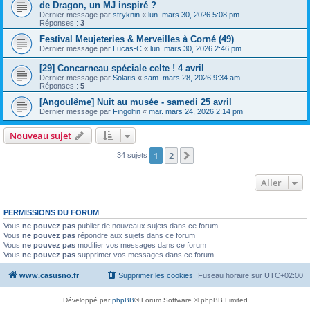
de Dragon, un MJ inspiré ?
Dernier message par
stryknin
«
lun. mars 30, 2026 5:08 pm
Réponses :
3
Festival Meujeteries & Merveilles à Corné (49)
Dernier message par
Lucas-C
«
lun. mars 30, 2026 2:46 pm
[29] Concarneau spéciale celte ! 4 avril
Dernier message par
Solaris
«
sam. mars 28, 2026 9:34 am
Réponses :
5
[Angoulême] Nuit au musée - samedi 25 avril
Dernier message par
Fingolfin
«
mar. mars 24, 2026 2:14 pm
Nouveau sujet
1
2
Suivant
34 sujets
Aller
PERMISSIONS DU FORUM
Vous
ne pouvez pas
publier de nouveaux sujets dans ce forum
Vous
ne pouvez pas
répondre aux sujets dans ce forum
Vous
ne pouvez pas
modifier vos messages dans ce forum
Vous
ne pouvez pas
supprimer vos messages dans ce forum
www.casusno.fr
Supprimer les cookies
Fuseau horaire sur
UTC+02:00
Développé par
phpBB
® Forum Software © phpBB Limited