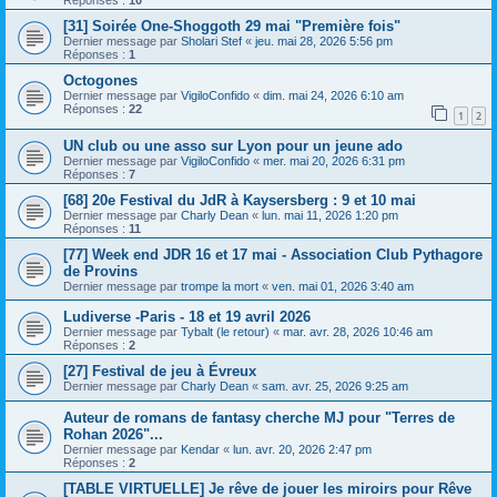
[31] Soirée One-Shoggoth 29 mai "Première fois"
Dernier message par
Sholari Stef
«
jeu. mai 28, 2026 5:56 pm
Réponses :
1
Octogones
Dernier message par
VigiloConfido
«
dim. mai 24, 2026 6:10 am
Réponses :
22
1
2
UN club ou une asso sur Lyon pour un jeune ado
Dernier message par
VigiloConfido
«
mer. mai 20, 2026 6:31 pm
Réponses :
7
[68] 20e Festival du JdR à Kaysersberg : 9 et 10 mai
Dernier message par
Charly Dean
«
lun. mai 11, 2026 1:20 pm
Réponses :
11
[77] Week end JDR 16 et 17 mai - Association Club Pythagore
de Provins
Dernier message par
trompe la mort
«
ven. mai 01, 2026 3:40 am
Ludiverse -Paris - 18 et 19 avril 2026
Dernier message par
Tybalt (le retour)
«
mar. avr. 28, 2026 10:46 am
Réponses :
2
[27] Festival de jeu à Évreux
Dernier message par
Charly Dean
«
sam. avr. 25, 2026 9:25 am
Auteur de romans de fantasy cherche MJ pour "Terres de
Rohan 2026"...
Dernier message par
Kendar
«
lun. avr. 20, 2026 2:47 pm
Réponses :
2
[TABLE VIRTUELLE] Je rêve de jouer les miroirs pour Rêve