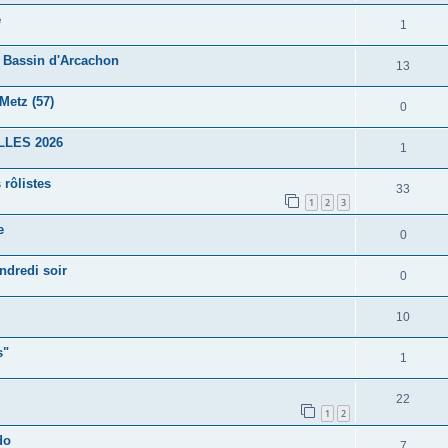
e
1
e Bassin d'Arcachon
13
Metz (57)
0
ALLES 2026
1
 rôlistes
33
1
2
3
e
0
ndredi soir
0
10
s"
1
22
1
2
do
7