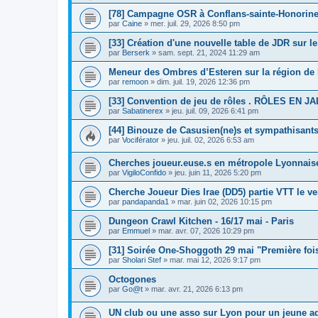
[78] Campagne OSR à Conflans-sainte-Honorin
par
Caine
»
mer. juil. 29, 2026 8:50 pm
[33] Création d'une nouvelle table de JDR sur l
par
Berserk
»
sam. sept. 21, 2024 11:29 am
Meneur des Ombres d’Esteren sur la région de 
par
remoon
»
dim. juil. 19, 2026 12:36 pm
[33] Convention de jeu de rôles . RÔLES EN J
par
Sabatinerex
»
jeu. juil. 09, 2026 6:41 pm
[44] Binouze de Casusien(ne)s et sympathisants
par
Vociférator
»
jeu. juil. 02, 2026 6:53 am
Cherches joueur.euse.s en métropole Lyonnais
par
VigiloConfido
»
jeu. juin 11, 2026 5:20 pm
Cherche Joueur Dies Irae (DD5) partie VTT le ve
par
pandapanda1
»
mar. juin 02, 2026 10:15 pm
Dungeon Crawl Kitchen - 16/17 mai - Paris
par
Emmuel
»
mar. avr. 07, 2026 10:29 pm
[31] Soirée One-Shoggoth 29 mai "Première foi
par
Sholari Stef
»
mar. mai 12, 2026 9:17 pm
Octogones
par
Go@t
»
mar. avr. 21, 2026 6:13 pm
UN club ou une asso sur Lyon pour un jeune a