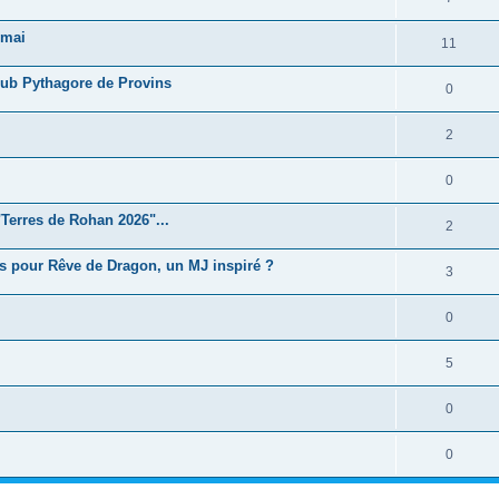
 mai
11
Club Pythagore de Provins
0
2
0
Terres de Rohan 2026"...
2
s pour Rêve de Dragon, un MJ inspiré ?
3
0
5
0
0