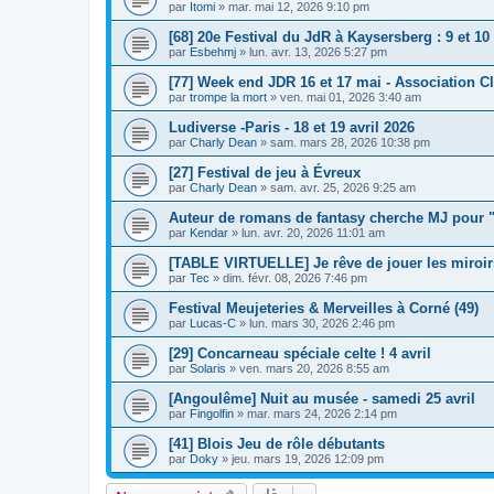
par
Itomi
»
mar. mai 12, 2026 9:10 pm
[68] 20e Festival du JdR à Kaysersberg : 9 et 10
par
Esbehmj
»
lun. avr. 13, 2026 5:27 pm
[77] Week end JDR 16 et 17 mai - Association 
par
trompe la mort
»
ven. mai 01, 2026 3:40 am
Ludiverse -Paris - 18 et 19 avril 2026
par
Charly Dean
»
sam. mars 28, 2026 10:38 pm
[27] Festival de jeu à Évreux
par
Charly Dean
»
sam. avr. 25, 2026 9:25 am
Auteur de romans de fantasy cherche MJ pour "
par
Kendar
»
lun. avr. 20, 2026 11:01 am
[TABLE VIRTUELLE] Je rêve de jouer les miroir
par
Tec
»
dim. févr. 08, 2026 7:46 pm
Festival Meujeteries & Merveilles à Corné (49)
par
Lucas-C
»
lun. mars 30, 2026 2:46 pm
[29] Concarneau spéciale celte ! 4 avril
par
Solaris
»
ven. mars 20, 2026 8:55 am
[Angoulême] Nuit au musée - samedi 25 avril
par
Fingolfin
»
mar. mars 24, 2026 2:14 pm
[41] Blois Jeu de rôle débutants
par
Doky
»
jeu. mars 19, 2026 12:09 pm