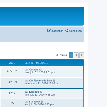
Inscription
Connexion
1
2
Suivant
33 sujets
VUES
DERNIER MESSAGE
par
Corbant
465162
mar. juin 02, 2026 9:51 pm
par
Qui Revient de Loin
542129
sam. mars 21, 2026 12:02 pm
par
NikoB92
1717
ven. juil. 31, 2026 9:35 am
par
thamartin
622
jeu. juil. 30, 2026 2:43 pm