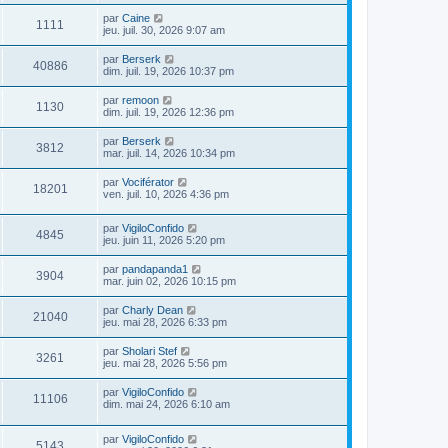
par
Caine
1111
jeu. juil. 30, 2026 9:07 am
par
Berserk
40886
dim. juil. 19, 2026 10:37 pm
par
remoon
1130
dim. juil. 19, 2026 12:36 pm
par
Berserk
3812
mar. juil. 14, 2026 10:34 pm
par
Vociférator
18201
ven. juil. 10, 2026 4:36 pm
par
VigiloConfido
4845
jeu. juin 11, 2026 5:20 pm
par
pandapanda1
3904
mar. juin 02, 2026 10:15 pm
par
Charly Dean
21040
jeu. mai 28, 2026 6:33 pm
par
Sholari Stef
3261
jeu. mai 28, 2026 5:56 pm
par
VigiloConfido
11106
dim. mai 24, 2026 6:10 am
par
VigiloConfido
5143