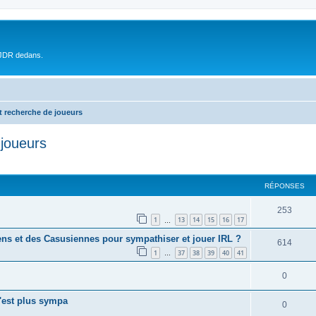
 JDR dedans.
t recherche de joueurs
 joueurs
RÉPONSES
253
1
13
14
15
16
17
…
ns et des Casusiennes pour sympathiser et jouer IRL ?
614
1
37
38
39
40
41
…
0
c'est plus sympa
0