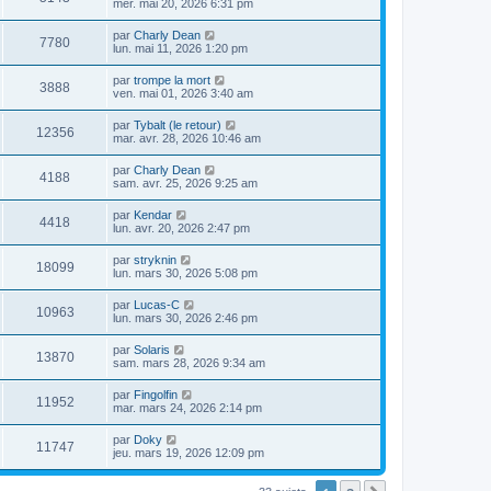
mer. mai 20, 2026 6:31 pm
par
Charly Dean
7780
lun. mai 11, 2026 1:20 pm
par
trompe la mort
3888
ven. mai 01, 2026 3:40 am
par
Tybalt (le retour)
12356
mar. avr. 28, 2026 10:46 am
par
Charly Dean
4188
sam. avr. 25, 2026 9:25 am
par
Kendar
4418
lun. avr. 20, 2026 2:47 pm
par
stryknin
18099
lun. mars 30, 2026 5:08 pm
par
Lucas-C
10963
lun. mars 30, 2026 2:46 pm
par
Solaris
13870
sam. mars 28, 2026 9:34 am
par
Fingolfin
11952
mar. mars 24, 2026 2:14 pm
par
Doky
11747
jeu. mars 19, 2026 12:09 pm