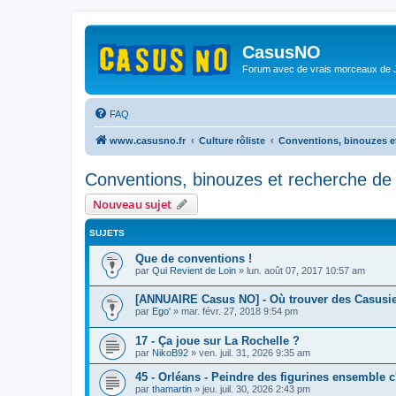
CasusNO
Forum avec de vrais morceaux de
FAQ
www.casusno.fr
Culture rôliste
Conventions, binouzes e
Conventions, binouzes et recherche de
Nouveau sujet
SUJETS
Que de conventions !
par
Qui Revient de Loin
»
lun. août 07, 2017 10:57 am
[ANNUAIRE Casus NO] - Où trouver des Casusie
par
Ego'
»
mar. févr. 27, 2018 9:54 pm
17 - Ça joue sur La Rochelle ?
par
NikoB92
»
ven. juil. 31, 2026 9:35 am
45 - Orléans - Peindre des figurines ensemble 
par
thamartin
»
jeu. juil. 30, 2026 2:43 pm