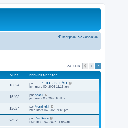
Inscription
Connexion
1
2
Précédent
33 sujets
VUES
DERNIER MESSAGE
par
FLEP - JEUX DE RÔLE
13324
lun. mars 09, 2026 11:13 am
par
nessir
15498
jeu. mars 05, 2026 6:38 pm
par
Morningkill
12624
mer. mars 04, 2026 9:48 pm
par
Doji Satori
24575
mar. mars 03, 2026 11:56 am