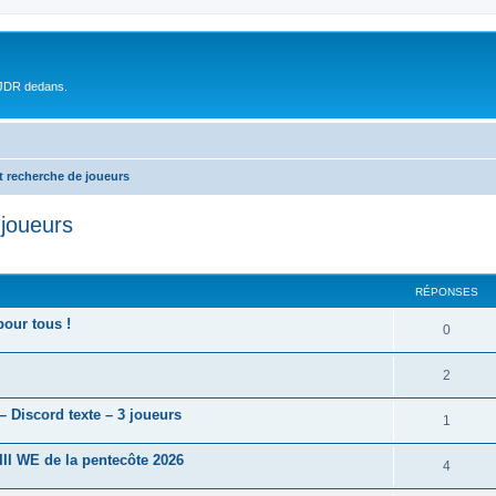
 JDR dedans.
t recherche de joueurs
 joueurs
RÉPONSES
pour tous !
0
2
– Discord texte – 3 joueurs
1
II WE de la pentecôte 2026
4