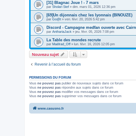
[31] Blagnac Joue ! - 7 mars
par
Sholari Stef
»
dim. mars 01, 2026 12:36 pm
[69]Un dijonnais chez les lyonnais (BINOUZE)
par
Go@t
»
ven. févr. 20, 2026 5:42 pm
Discord - Campagne medfan ouverte avec Cairn -
par
AnthariaJack
»
jeu. févr. 05, 2026 7:08 pm
La Table des mondes recrute
par
Maëlrad_Off
»
lun. févr. 16, 2026 12:05 pm
Nouveau sujet
Revenir à l’accueil du forum
PERMISSIONS DU FORUM
Vous
ne pouvez pas
publier de nouveaux sujets dans ce forum
Vous
ne pouvez pas
répondre aux sujets dans ce forum
Vous
ne pouvez pas
modifier vos messages dans ce forum
Vous
ne pouvez pas
supprimer vos messages dans ce forum
www.casusno.fr