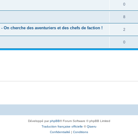
0
8
 On cherche des aventuriers et des chefs de faction !
2
0
Développé par
phpBB
® Forum Software © phpBB Limited
Traduction française officielle
©
Qiaeru
Confidentialité
|
Conditions