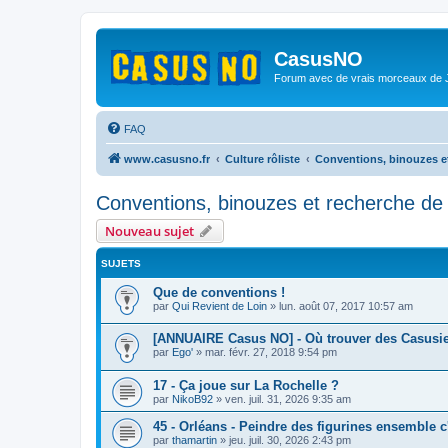
CasusNO
Forum avec de vrais morceaux de
FAQ
www.casusno.fr
Culture rôliste
Conventions, binouzes e
Conventions, binouzes et recherche de
Nouveau sujet
SUJETS
Que de conventions !
par
Qui Revient de Loin
»
lun. août 07, 2017 10:57 am
[ANNUAIRE Casus NO] - Où trouver des Casusie
par
Ego'
»
mar. févr. 27, 2018 9:54 pm
17 - Ça joue sur La Rochelle ?
par
NikoB92
»
ven. juil. 31, 2026 9:35 am
45 - Orléans - Peindre des figurines ensemble 
par
thamartin
»
jeu. juil. 30, 2026 2:43 pm