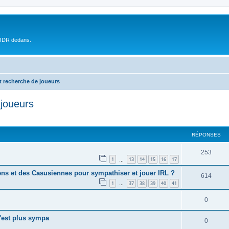
 JDR dedans.
t recherche de joueurs
 joueurs
RÉPONSES
253
1
13
14
15
16
17
…
ns et des Casusiennes pour sympathiser et jouer IRL ?
614
1
37
38
39
40
41
…
0
c'est plus sympa
0