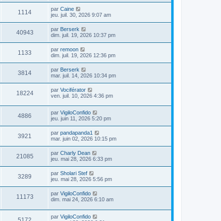
par
Caine
1114
jeu. juil. 30, 2026 9:07 am
par
Berserk
40943
dim. juil. 19, 2026 10:37 pm
par
remoon
1133
dim. juil. 19, 2026 12:36 pm
par
Berserk
3814
mar. juil. 14, 2026 10:34 pm
par
Vociférator
18224
ven. juil. 10, 2026 4:36 pm
par
VigiloConfido
4886
jeu. juin 11, 2026 5:20 pm
par
pandapanda1
3921
mar. juin 02, 2026 10:15 pm
par
Charly Dean
21085
jeu. mai 28, 2026 6:33 pm
par
Sholari Stef
3289
jeu. mai 28, 2026 5:56 pm
par
VigiloConfido
11173
dim. mai 24, 2026 6:10 am
par
VigiloConfido
5172