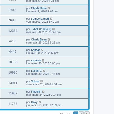
mer. mai 20, 2026 6:31 pm
par
Charly Dean
7818
lun. mai 11, 2026 1:20 pm
par
trompe la mort
3918
ven. mai 01, 2026 3:40 am
par
Tybalt (le retour)
12384
mar. avr. 28, 2026 10:46 am
par
Charly Dean
4208
sam. avr. 25, 2026 9:25 am
par
Kendar
4449
lun. avr. 20, 2026 2:47 pm
par
stryknin
18138
lun. mars 30, 2026 5:08 pm
par
Lucas-C
10996
lun. mars 30, 2026 2:46 pm
par
Solaris
13911
sam. mars 28, 2026 9:34 am
par
Fingolfin
11982
mar. mars 24, 2026 2:14 pm
par
Doky
11783
jeu. mars 19, 2026 12:09 pm