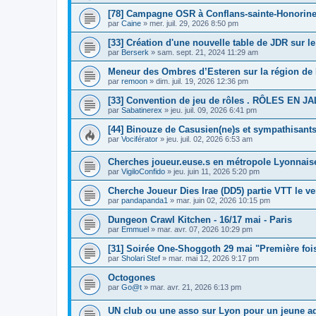
[78] Campagne OSR à Conflans-sainte-Honorin
par
Caine
»
mer. juil. 29, 2026 8:50 pm
[33] Création d'une nouvelle table de JDR sur l
par
Berserk
»
sam. sept. 21, 2024 11:29 am
Meneur des Ombres d’Esteren sur la région de 
par
remoon
»
dim. juil. 19, 2026 12:36 pm
[33] Convention de jeu de rôles . RÔLES EN J
par
Sabatinerex
»
jeu. juil. 09, 2026 6:41 pm
[44] Binouze de Casusien(ne)s et sympathisants
par
Vociférator
»
jeu. juil. 02, 2026 6:53 am
Cherches joueur.euse.s en métropole Lyonnais
par
VigiloConfido
»
jeu. juin 11, 2026 5:20 pm
Cherche Joueur Dies Irae (DD5) partie VTT le ve
par
pandapanda1
»
mar. juin 02, 2026 10:15 pm
Dungeon Crawl Kitchen - 16/17 mai - Paris
par
Emmuel
»
mar. avr. 07, 2026 10:29 pm
[31] Soirée One-Shoggoth 29 mai "Première foi
par
Sholari Stef
»
mar. mai 12, 2026 9:17 pm
Octogones
par
Go@t
»
mar. avr. 21, 2026 6:13 pm
UN club ou une asso sur Lyon pour un jeune a