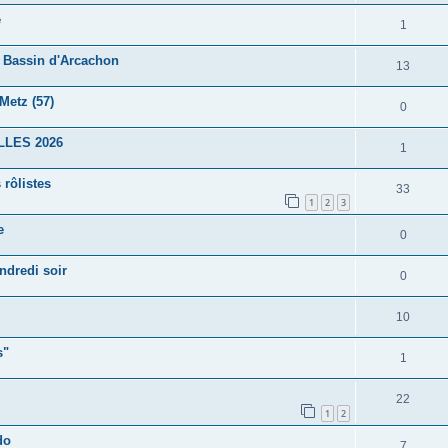
e
1
e Bassin d'Arcachon
13
Metz (57)
0
ALLES 2026
1
 rôlistes
33
1
2
3
e
0
ndredi soir
0
10
s"
1
22
1
2
do
7