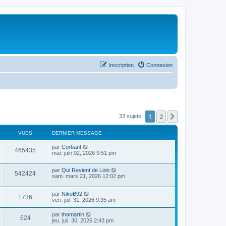
Inscription
Connexion
1
2
Suivant
33 sujets
VUES
DERNIER MESSAGE
par
Corbant
465435
mar. juin 02, 2026 9:51 pm
par
Qui Revient de Loin
542424
sam. mars 21, 2026 12:02 pm
par
NikoB92
1736
ven. juil. 31, 2026 9:35 am
par
thamartin
624
jeu. juil. 30, 2026 2:43 pm