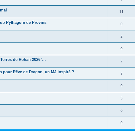
 mai
11
Club Pythagore de Provins
0
2
0
Terres de Rohan 2026"...
2
s pour Rêve de Dragon, un MJ inspiré ?
3
0
5
0
0