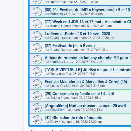
par
Itomi
»
mar. mai 12, 2026 9:10 pm
[68] 20e Festival du JdR à Kaysersberg : 9 et 10
par
Esbehmj
»
lun. avr. 13, 2026 5:27 pm
[77] Week end JDR 16 et 17 mai - Association 
par
trompe la mort
»
ven. mai 01, 2026 3:40 am
Ludiverse -Paris - 18 et 19 avril 2026
par
Charly Dean
»
sam. mars 28, 2026 10:38 pm
[27] Festival de jeu à Évreux
par
Charly Dean
»
sam. avr. 25, 2026 9:25 am
Auteur de romans de fantasy cherche MJ pour "
par
Kendar
»
lun. avr. 20, 2026 11:01 am
[TABLE VIRTUELLE] Je rêve de jouer les miroir
par
Tec
»
dim. févr. 08, 2026 7:46 pm
Festival Meujeteries & Merveilles à Corné (49)
par
Lucas-C
»
lun. mars 30, 2026 2:46 pm
[29] Concarneau spéciale celte ! 4 avril
par
Solaris
»
ven. mars 20, 2026 8:55 am
[Angoulême] Nuit au musée - samedi 25 avril
par
Fingolfin
»
mar. mars 24, 2026 2:14 pm
[41] Blois Jeu de rôle débutants
par
Doky
»
jeu. mars 19, 2026 12:09 pm