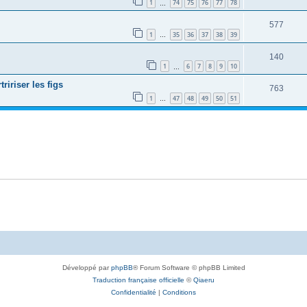
1
74
75
76
77
78
…
577
1
35
36
37
38
39
…
140
1
6
7
8
9
10
…
ririser les figs
763
1
47
48
49
50
51
…
Développé par
phpBB
® Forum Software © phpBB Limited
Traduction française officielle
©
Qiaeru
Confidentialité
|
Conditions