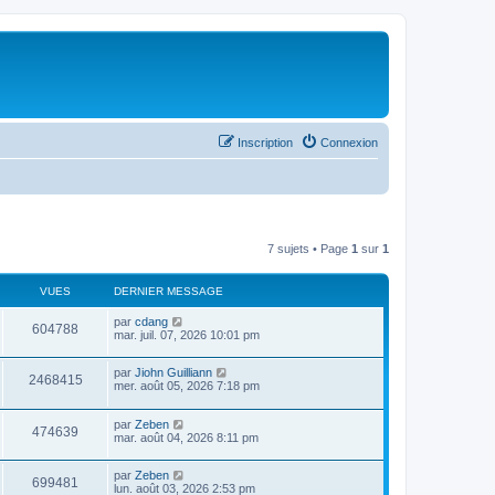
Inscription
Connexion
7 sujets • Page
1
sur
1
VUES
DERNIER MESSAGE
par
cdang
604788
mar. juil. 07, 2026 10:01 pm
par
Jiohn Guilliann
2468415
mer. août 05, 2026 7:18 pm
par
Zeben
474639
mar. août 04, 2026 8:11 pm
par
Zeben
699481
lun. août 03, 2026 2:53 pm