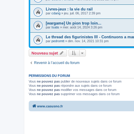
Livres-jeux : la vie du rail
par
cdang
»
jeu. juil. 06, 2017 2:39 pm
[wargame] Un pion trop loin...
par
Isatis
»
mer. août 14, 2024 3:26 pm
Le thread des figurinistes III - Continuons a mart
par
pedromtt
»
dim. nov. 14, 2021 10:31 pm
Nouveau sujet
Revenir à l’accueil du forum
PERMISSIONS DU FORUM
Vous
ne pouvez pas
publier de nouveaux sujets dans ce forum
Vous
ne pouvez pas
répondre aux sujets dans ce forum
Vous
ne pouvez pas
modifier vos messages dans ce forum
Vous
ne pouvez pas
supprimer vos messages dans ce forum
www.casusno.fr