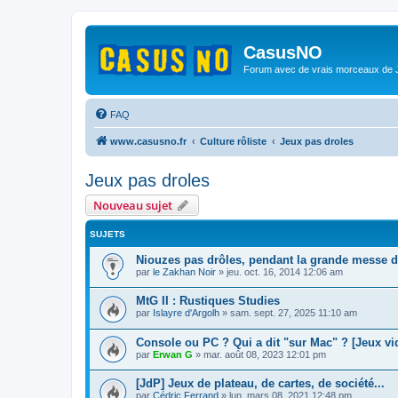
CasusNO
Forum avec de vrais morceaux de
FAQ
www.casusno.fr
Culture rôliste
Jeux pas droles
Jeux pas droles
Nouveau sujet
SUJETS
Niouzes pas drôles, pendant la grande messe d
par
le Zakhan Noir
»
jeu. oct. 16, 2014 12:06 am
MtG II : Rustiques Studies
par
Islayre d'Argolh
»
sam. sept. 27, 2025 11:10 am
Console ou PC ? Qui a dit "sur Mac" ? [Jeux vi
par
Erwan G
»
mar. août 08, 2023 12:01 pm
[JdP] Jeux de plateau, de cartes, de société...
par
Cédric Ferrand
»
lun. mars 08, 2021 12:48 pm