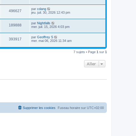
par
cdang
496627
jeu. juil. 30, 2026 12:43 pm
par
Nightfalls
189888
mer. juil. 15, 2026 4:03 pm
par
Geoffrey S
393917
mer. mai 06, 2026 11:34 am
7 sujets • Page
1
sur
1
Aller
Supprimer les cookies
Fuseau horaire sur
UTC+02:00