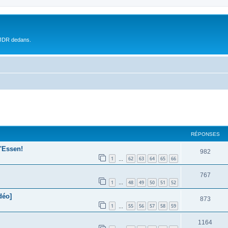
 JDR dedans.
RÉPONSES
'Essen!
982
1
62
63
64
65
66
…
767
1
48
49
50
51
52
…
déo]
873
1
55
56
57
58
59
…
1164