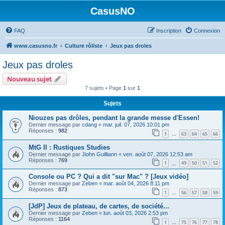
CasusNO
FAQ
Inscription
Connexion
www.casusno.fr
Culture rôliste
Jeux pas droles
Jeux pas droles
Nouveau sujet
7 sujets • Page
1
sur
1
Sujets
Niouzes pas drôles, pendant la grande messe d'Essen!
Dernier message par
cdang
«
mar. juil. 07, 2026 10:01 pm
Réponses :
982
1
63
64
65
66
…
MtG II : Rustiques Studies
Dernier message par
Jiohn Guilliann
«
ven. août 07, 2026 12:53 am
Réponses :
769
1
49
50
51
52
…
Console ou PC ? Qui a dit "sur Mac" ? [Jeux vidéo]
Dernier message par
Zeben
«
mar. août 04, 2026 8:11 pm
Réponses :
873
1
56
57
58
59
…
[JdP] Jeux de plateau, de cartes, de société...
Dernier message par
Zeben
«
lun. août 03, 2026 2:53 pm
Réponses :
1164
1
75
76
77
78
…