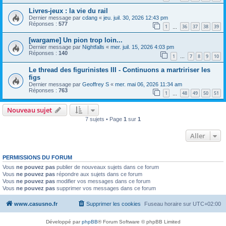
Livres-jeux : la vie du rail
Dernier message par
cdang
«
jeu. juil. 30, 2026 12:43 pm
Réponses :
577
1
36
37
38
39
…
[wargame] Un pion trop loin...
Dernier message par
Nightfalls
«
mer. juil. 15, 2026 4:03 pm
Réponses :
140
1
7
8
9
10
…
Le thread des figurinistes III - Continuons a martririser les
figs
Dernier message par
Geoffrey S
«
mer. mai 06, 2026 11:34 am
Réponses :
763
1
48
49
50
51
…
Nouveau sujet
7 sujets • Page
1
sur
1
Aller
PERMISSIONS DU FORUM
Vous
ne pouvez pas
publier de nouveaux sujets dans ce forum
Vous
ne pouvez pas
répondre aux sujets dans ce forum
Vous
ne pouvez pas
modifier vos messages dans ce forum
Vous
ne pouvez pas
supprimer vos messages dans ce forum
www.casusno.fr
Supprimer les cookies
Fuseau horaire sur
UTC+02:00
Développé par
phpBB
® Forum Software © phpBB Limited