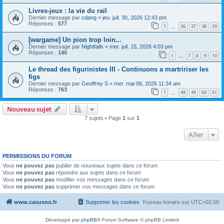
Livres-jeux : la vie du rail
Dernier message par
cdang
«
jeu. juil. 30, 2026 12:43 pm
Réponses :
577
1
36
37
38
39
…
[wargame] Un pion trop loin...
Dernier message par
Nightfalls
«
mer. juil. 15, 2026 4:03 pm
Réponses :
140
1
7
8
9
10
…
Le thread des figurinistes III - Continuons a martririser les
figs
Dernier message par
Geoffrey S
«
mer. mai 06, 2026 11:34 am
Réponses :
763
1
48
49
50
51
…
Nouveau sujet
7 sujets • Page
1
sur
1
Aller
PERMISSIONS DU FORUM
Vous
ne pouvez pas
publier de nouveaux sujets dans ce forum
Vous
ne pouvez pas
répondre aux sujets dans ce forum
Vous
ne pouvez pas
modifier vos messages dans ce forum
Vous
ne pouvez pas
supprimer vos messages dans ce forum
www.casusno.fr
Supprimer les cookies
Fuseau horaire sur
UTC+02:00
Développé par
phpBB
® Forum Software © phpBB Limited