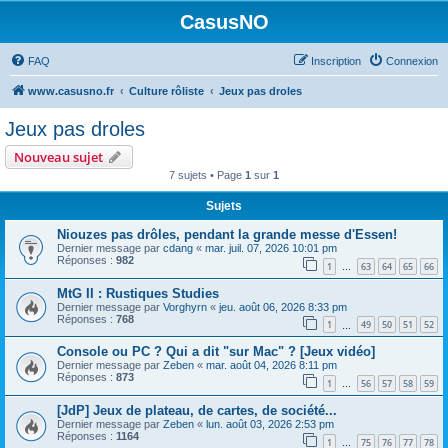
CasusNO
FAQ
Inscription
Connexion
www.casusno.fr
Culture rôliste
Jeux pas droles
Jeux pas droles
Nouveau sujet
7 sujets • Page
1
sur
1
Sujets
Niouzes pas drôles, pendant la grande messe d'Essen!
Dernier message par
cdang
«
mar. juil. 07, 2026 10:01 pm
Réponses :
982
1
63
64
65
66
…
MtG II : Rustiques Studies
Dernier message par
Vorghyrn
«
jeu. août 06, 2026 8:33 pm
Réponses :
768
1
49
50
51
52
…
Console ou PC ? Qui a dit "sur Mac" ? [Jeux vidéo]
Dernier message par
Zeben
«
mar. août 04, 2026 8:11 pm
Réponses :
873
1
56
57
58
59
…
[JdP] Jeux de plateau, de cartes, de société...
Dernier message par
Zeben
«
lun. août 03, 2026 2:53 pm
Réponses :
1164
1
75
76
77
78
…