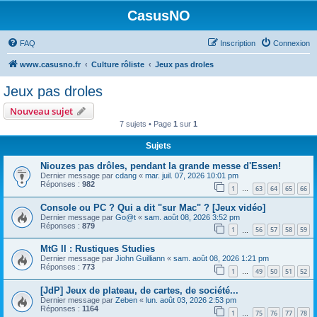
CasusNO
FAQ
Inscription
Connexion
www.casusno.fr
Culture rôliste
Jeux pas droles
Jeux pas droles
Nouveau sujet
7 sujets • Page
1
sur
1
Sujets
Niouzes pas drôles, pendant la grande messe d'Essen!
Dernier message par
cdang
«
mar. juil. 07, 2026 10:01 pm
Réponses :
982
1
63
64
65
66
…
Console ou PC ? Qui a dit "sur Mac" ? [Jeux vidéo]
Dernier message par
Go@t
«
sam. août 08, 2026 3:52 pm
Réponses :
879
1
56
57
58
59
…
MtG II : Rustiques Studies
Dernier message par
Jiohn Guilliann
«
sam. août 08, 2026 1:21 pm
Réponses :
773
1
49
50
51
52
…
[JdP] Jeux de plateau, de cartes, de société...
Dernier message par
Zeben
«
lun. août 03, 2026 2:53 pm
Réponses :
1164
1
75
76
77
78
…