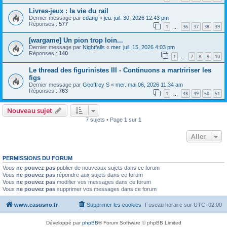
Livres-jeux : la vie du rail
Dernier message par
cdang
«
jeu. juil. 30, 2026 12:43 pm
Réponses :
577
1
36
37
38
39
…
[wargame] Un pion trop loin...
Dernier message par
Nightfalls
«
mer. juil. 15, 2026 4:03 pm
Réponses :
140
1
7
8
9
10
…
Le thread des figurinistes III - Continuons a martririser les
figs
Dernier message par
Geoffrey S
«
mer. mai 06, 2026 11:34 am
Réponses :
763
1
48
49
50
51
…
Nouveau sujet
7 sujets • Page
1
sur
1
Aller
PERMISSIONS DU FORUM
Vous
ne pouvez pas
publier de nouveaux sujets dans ce forum
Vous
ne pouvez pas
répondre aux sujets dans ce forum
Vous
ne pouvez pas
modifier vos messages dans ce forum
Vous
ne pouvez pas
supprimer vos messages dans ce forum
www.casusno.fr
Supprimer les cookies
Fuseau horaire sur
UTC+02:00
Développé par
phpBB
® Forum Software © phpBB Limited