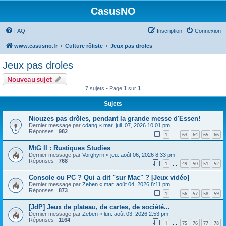
CasusNO
FAQ
Inscription
Connexion
www.casusno.fr
Culture rôliste
Jeux pas droles
Jeux pas droles
Nouveau sujet
7 sujets • Page
1
sur
1
Sujets
Niouzes pas drôles, pendant la grande messe d'Essen!
Dernier message par
cdang
«
mar. juil. 07, 2026 10:01 pm
Réponses :
982
1
63
64
65
66
…
MtG II : Rustiques Studies
Dernier message par
Vorghyrn
«
jeu. août 06, 2026 8:33 pm
Réponses :
768
1
49
50
51
52
…
Console ou PC ? Qui a dit "sur Mac" ? [Jeux vidéo]
Dernier message par
Zeben
«
mar. août 04, 2026 8:11 pm
Réponses :
873
1
56
57
58
59
…
[JdP] Jeux de plateau, de cartes, de société...
Dernier message par
Zeben
«
lun. août 03, 2026 2:53 pm
Réponses :
1164
1
75
76
77
78
…