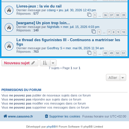
Livres-jeux : la vie du rail
Dernier message par
cdang
«
jeu. juil. 30, 2026 12:43 pm
Réponses :
577
1
36
37
38
39
…
[wargame] Un pion trop loin...
Dernier message par
Nightfalls
«
mer. juil. 15, 2026 4:03 pm
Réponses :
140
1
7
8
9
10
…
Le thread des figurinistes III - Continuons a martririser les
figs
Dernier message par
Geoffrey S
«
mer. mai 06, 2026 11:34 am
Réponses :
763
1
48
49
50
51
…
Nouveau sujet
7 sujets • Page
1
sur
1
Aller
PERMISSIONS DU FORUM
Vous
ne pouvez pas
publier de nouveaux sujets dans ce forum
Vous
ne pouvez pas
répondre aux sujets dans ce forum
Vous
ne pouvez pas
modifier vos messages dans ce forum
Vous
ne pouvez pas
supprimer vos messages dans ce forum
www.casusno.fr
Supprimer les cookies
Fuseau horaire sur
UTC+02:00
Développé par
phpBB
® Forum Software © phpBB Limited