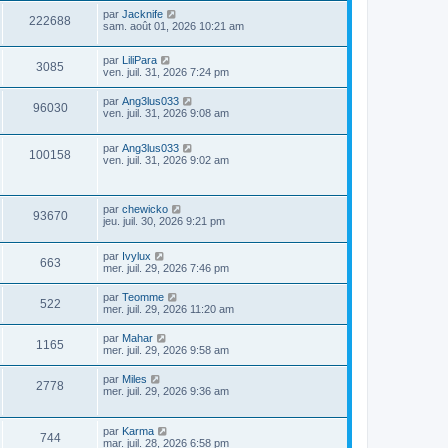
par
Jacknife
222688
sam. août 01, 2026 10:21 am
par
LiliPara
3085
ven. juil. 31, 2026 7:24 pm
par
Ang3lus033
96030
ven. juil. 31, 2026 9:08 am
par
Ang3lus033
100158
ven. juil. 31, 2026 9:02 am
par
chewicko
93670
jeu. juil. 30, 2026 9:21 pm
par
Ivylux
663
mer. juil. 29, 2026 7:46 pm
par
Teomme
522
mer. juil. 29, 2026 11:20 am
par
Mahar
1165
mer. juil. 29, 2026 9:58 am
par
Miles
2778
mer. juil. 29, 2026 9:36 am
par
Karma
744
mar. juil. 28, 2026 6:58 pm