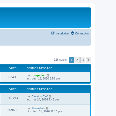
Inscription
Connexion
1
2
3
Suivant
126 sujets
VUES
DERNIER MESSAGE
par
rougepied
83433
lun. déc. 13, 2010 3:58 pm
VUES
DERNIER MESSAGE
par
Cassius Clef
301214
jeu. mai 14, 2026 7:45 pm
par
Florentbzh
309690
dim. févr. 01, 2026 11:13 pm