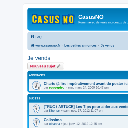
CasusNO
Forum avec de vrais morceaux de
FAQ
www.casusno.fr
Les petites annonces
Je vends
Je vends
Nouveau sujet
ANNONCES
Charte (à lire impérativement avant de poster ici
par
rougepied
»
mar. mars 24, 2009 10:47 pm
SUJETS
[TRUC / ASTUCE] Les Tips pour aider aux vent
par
Khentar
»
sam. nov. 17, 2012 11:07 pm
Colissimo
par
elhanna
»
jeu. janv. 12, 2012 12:45 pm