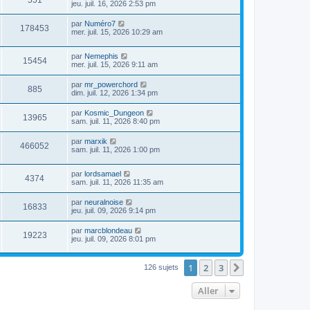
551
jeu. juil. 16, 2026 2:53 pm
par
Numéro7
178453
mer. juil. 15, 2026 10:29 am
par
Nemephis
15454
mer. juil. 15, 2026 9:11 am
par
mr_powerchord
885
dim. juil. 12, 2026 1:34 pm
par
Kosmic_Dungeon
13965
sam. juil. 11, 2026 8:40 pm
par
marxik
466052
sam. juil. 11, 2026 1:00 pm
par
lordsamael
4374
sam. juil. 11, 2026 11:35 am
par
neuralnoise
16833
jeu. juil. 09, 2026 9:14 pm
par
marcblondeau
19223
jeu. juil. 09, 2026 8:01 pm
1
2
3
Suivant
126 sujets
Aller