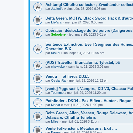
Achtung! Cthulhu collector ; Zweihänder collec
par
Jacknife
»
dim. déc. 15, 2019 6:03 pm
Delta Green, MOTW, Black Sword Hack & d'autr
par
LiliPara
»
mer. juin 24, 2026 9:53 am
Opération déstockage du Selpoivre (Dangerous 
par
Selpoivre
»
jeu. mars 16, 2023 6:01 pm
Sentence Extinction, Eveil Seigneur des Runes,
Operation B/X
par
raskal
»
lun. sept. 04, 2023 10:05 pm
(VDS) Traveller, Brancalonia, Tylestel, 5E
par
chewicko
»
sam. janv. 21, 2023 3:09 pm
Vendu _ lot livres DD3.5
par
OssianRa
»
mer. juil. 29, 2026 12:32 pm
[vente] Yggdrasill, Vampire, DD V3, Chateau Fa
par
Teomme
»
mer. juil. 29, 2026 11:20 am
Pathfinder - D&D4 - Pax Elfica - Hunter - Rogue t
par
Mahar
»
mar. juil. 21, 2026 11:02 pm
Delta Green, Alien, Vaesen, Rouge Delaware, 
Delaware, Cthulhu Tenebris
par
Miles
»
mer. juil. 01, 2026 3:11 pm
Vente Falkenstein, Métabarons, Exil ....
par
Karma
»
mar. juil. 28, 2026 6:58 pm