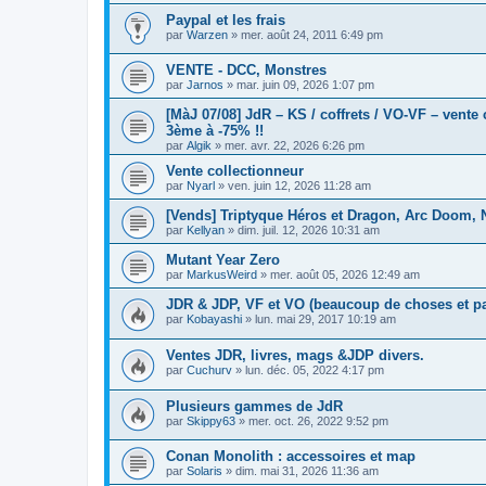
Paypal et les frais
par
Warzen
»
mer. août 24, 2011 6:49 pm
VENTE - DCC, Monstres
par
Jarnos
»
mar. juin 09, 2026 1:07 pm
[MàJ 07/08] JdR – KS / coffrets / VO-VF – vente 
3ème à -75% !!
par
Algik
»
mer. avr. 22, 2026 6:26 pm
Vente collectionneur
par
Nyarl
»
ven. juin 12, 2026 11:28 am
[Vends] Triptyque Héros et Dragon, Arc Doom, 
par
Kellyan
»
dim. juil. 12, 2026 10:31 am
Mutant Year Zero
par
MarkusWeird
»
mer. août 05, 2026 12:49 am
JDR & JDP, VF et VO (beaucoup de choses et pa
par
Kobayashi
»
lun. mai 29, 2017 10:19 am
Ventes JDR, livres, mags &JDP divers.
par
Cuchurv
»
lun. déc. 05, 2022 4:17 pm
Plusieurs gammes de JdR
par
Skippy63
»
mer. oct. 26, 2022 9:52 pm
Conan Monolith : accessoires et map
par
Solaris
»
dim. mai 31, 2026 11:36 am