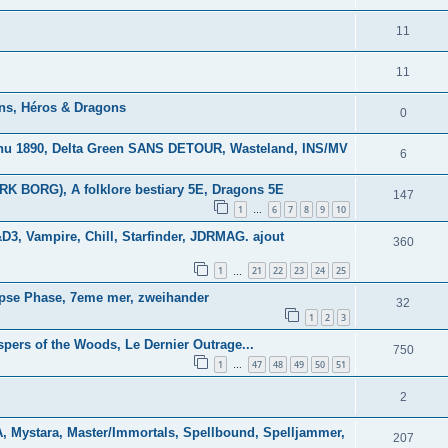
11
11
ns, Héros & Dragons
0
lhu 1890, Delta Green SANS DETOUR, Wasteland, INS/MV
6
K BORG), A folklore bestiary 5E, Dragons 5E
147
1
6
7
8
9
10
…
3, Vampire, Chill, Starfinder, JDRMAG. ajout
360
1
21
22
23
24
25
…
lipse Phase, 7eme mer, zweihander
32
1
2
3
spers of the Woods, Le Dernier Outrage...
750
1
47
48
49
50
51
…
2
Mystara, Master/Immortals, Spellbound, Spelljammer,
207