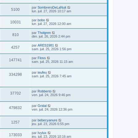
par
SombreroDeLaNuit
5100
lun. juil. 27, 2026 10:17 am
par
bobo
10031
lun. juil. 27, 2026 12:00 am
par
Tholgren
810
dim. juil. 26, 2026 2:44 pm
par
ARES1981
4257
sam. juil. 25, 2026 1:56 pm
par
Floss
147741
sam. juil. 25, 2026 11:15 am
par
teufeu
334298
sam. juil. 25, 2026 7:45 am
par
Robberto
37702
ven. juil. 24, 2026 9:46 pm
par
Gridal
479832
ven. juil. 24, 2026 12:36 pm
par
bebecyanure
1257
jeu. juil. 23, 2026 6:55 pm
par
Ivylux
173033
jeu. juil. 23, 2026 10:16 am