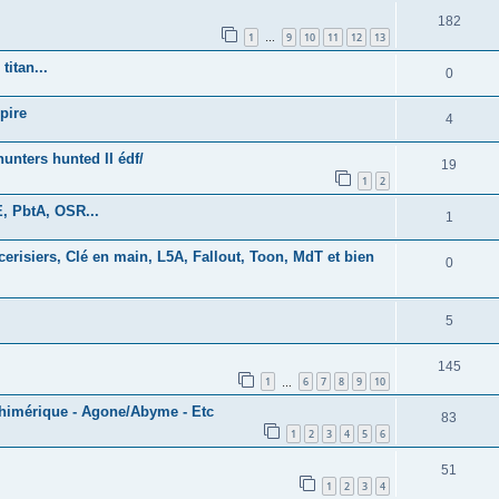
182
1
9
10
11
12
13
…
titan...
0
pire
4
nters hunted II édf/
19
1
2
, PbtA, OSR...
1
erisiers, Clé en main, L5A, Fallout, Toon, MdT et bien
0
5
145
1
6
7
8
9
10
…
chimérique - Agone/Abyme - Etc
83
1
2
3
4
5
6
51
1
2
3
4