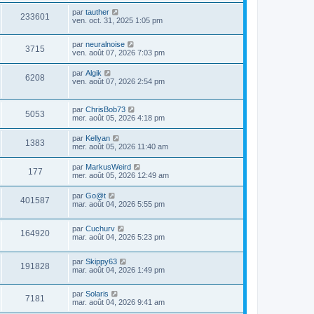
par
tauther
233601
ven. oct. 31, 2025 1:05 pm
par
neuralnoise
3715
ven. août 07, 2026 7:03 pm
par
Algik
6208
ven. août 07, 2026 2:54 pm
par
ChrisBob73
5053
mer. août 05, 2026 4:18 pm
par
Kellyan
1383
mer. août 05, 2026 11:40 am
par
MarkusWeird
177
mer. août 05, 2026 12:49 am
par
Go@t
401587
mar. août 04, 2026 5:55 pm
par
Cuchurv
164920
mar. août 04, 2026 5:23 pm
par
Skippy63
191828
mar. août 04, 2026 1:49 pm
par
Solaris
7181
mar. août 04, 2026 9:41 am