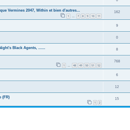
0
ue Vermines 2047, Within et bien d'autres...
162
1
7
8
9
10
11
…
9
0
ght's Black Agents, ......
8
768
1
48
49
50
51
52
…
6
12
e (FR)
15
1
2