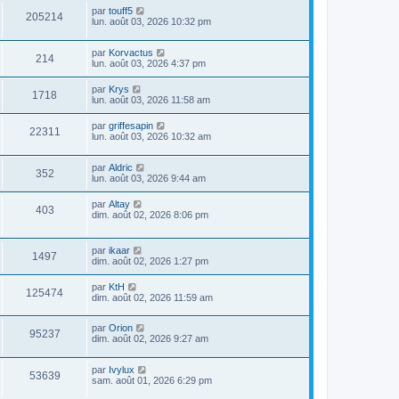
par
touff5
205214
lun. août 03, 2026 10:32 pm
par
Korvactus
214
lun. août 03, 2026 4:37 pm
par
Krys
1718
lun. août 03, 2026 11:58 am
par
griffesapin
22311
lun. août 03, 2026 10:32 am
par
Aldric
352
lun. août 03, 2026 9:44 am
par
Altay
403
dim. août 02, 2026 8:06 pm
par
ikaar
1497
dim. août 02, 2026 1:27 pm
par
KtH
125474
dim. août 02, 2026 11:59 am
par
Orion
95237
dim. août 02, 2026 9:27 am
par
Ivylux
53639
sam. août 01, 2026 6:29 pm