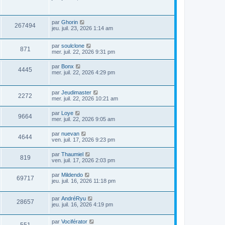
par
Ghorin
267494
jeu. juil. 23, 2026 1:14 am
par
soulclone
871
mer. juil. 22, 2026 9:31 pm
par
Bonx
4445
mer. juil. 22, 2026 4:29 pm
par
Jeudimaster
2272
mer. juil. 22, 2026 10:21 am
par
Loye
9664
mer. juil. 22, 2026 9:05 am
par
nuevan
4644
ven. juil. 17, 2026 9:23 pm
par
Thaumiel
819
ven. juil. 17, 2026 2:03 pm
par
Mildendo
69717
jeu. juil. 16, 2026 11:18 pm
par
AndréRyu
28657
jeu. juil. 16, 2026 4:19 pm
par
Vociférator