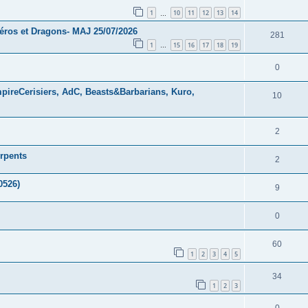
1
10
11
12
13
14
…
éros et Dragons- MAJ 25/07/2026
281
1
15
16
17
18
19
…
0
pireCerisiers, AdC, Beasts&Barbarians, Kuro,
10
2
rpents
2
0526)
9
0
60
1
2
3
4
5
34
1
2
3