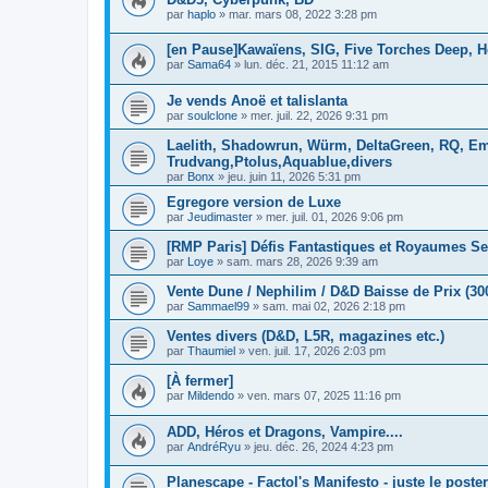
par
haplo
»
mar. mars 08, 2022 3:28 pm
[en Pause]Kawaïens, SIG, Five Torches Deep, H
par
Sama64
»
lun. déc. 21, 2015 11:12 am
Je vends Anoë et talislanta
par
soulclone
»
mer. juil. 22, 2026 9:31 pm
Laelith, Shadowrun, Würm, DeltaGreen, RQ, Em
Trudvang,Ptolus,Aquablue,divers
par
Bonx
»
jeu. juin 11, 2026 5:31 pm
Egregore version de Luxe
par
Jeudimaster
»
mer. juil. 01, 2026 9:06 pm
[RMP Paris] Défis Fantastiques et Royaumes Se
par
Loye
»
sam. mars 28, 2026 9:39 am
Vente Dune / Nephilim / D&D Baisse de Prix (30
par
Sammael99
»
sam. mai 02, 2026 2:18 pm
Ventes divers (D&D, L5R, magazines etc.)
par
Thaumiel
»
ven. juil. 17, 2026 2:03 pm
[À fermer]
par
Mildendo
»
ven. mars 07, 2025 11:16 pm
ADD, Héros et Dragons, Vampire....
par
AndréRyu
»
jeu. déc. 26, 2024 4:23 pm
Planescape - Factol's Manifesto - juste le poster