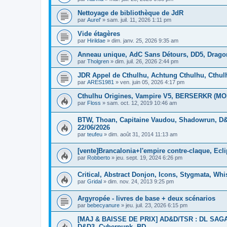
Nettoyage de bibliothèque de JdR
par
Aurel'
»
sam. juil. 11, 2026 1:11 pm
Vide étagères
par
Hirildae
»
dim. janv. 25, 2026 9:35 am
Anneau unique, AdC Sans Détours, DD5, Drago
par
Tholgren
»
dim. juil. 26, 2026 2:44 pm
JDR Appel de Cthulhu, Achtung Cthulhu, Cthu
par
ARES1981
»
ven. juin 05, 2026 4:17 pm
Cthulhu Origines, Vampire V5, BERSERKR (MOR
par
Floss
»
sam. oct. 12, 2019 10:46 am
BTW, Thoan, Capitaine Vaudou, Shadowrun, D&D
22/06/2026
par
teufeu
»
dim. août 31, 2014 11:13 am
[vente]Brancalonia+l'empire contre-claque, Ec
par
Robberto
»
jeu. sept. 19, 2024 6:26 pm
Critical, Abstract Donjon, Icons, Stygmata, Whi
par
Gridal
»
dim. nov. 24, 2013 9:25 pm
Argyropée - livres de base + deux scénarios
par
bebecyanure
»
jeu. juil. 23, 2026 6:15 pm
[MAJ & BAISSE DE PRIX] AD&D/TSR : DL SAGA, 
D&D3, Cyberpunk, BD