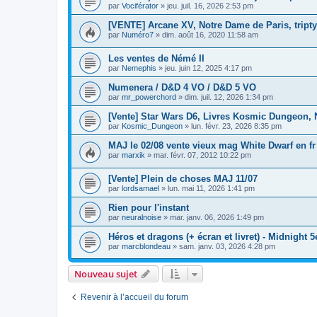
par
Vociférator
»
jeu. juil. 16, 2026 2:53 pm
[VENTE] Arcane XV, Notre Dame de Paris, triptyq
par
Numéro7
»
dim. août 16, 2020 11:58 am
Les ventes de Némé II
par
Nemephis
»
jeu. juin 12, 2025 4:17 pm
Numenera / D&D 4 VO / D&D 5 VO
par
mr_powerchord
»
dim. juil. 12, 2026 1:34 pm
[Vente] Star Wars D6, Livres Kosmic Dungeon, Ni
par
Kosmic_Dungeon
»
lun. févr. 23, 2026 8:35 pm
MAJ le 02/08 vente vieux mag White Dwarf en fr
par
marxik
»
mar. févr. 07, 2012 10:22 pm
[Vente] Plein de choses MAJ 11/07
par
lordsamael
»
lun. mai 11, 2026 1:41 pm
Rien pour l'instant
par
neuralnoise
»
mar. janv. 06, 2026 1:49 pm
Héros et dragons (+ écran et livret) - Midnight 5
par
marcblondeau
»
sam. janv. 03, 2026 4:28 pm
Nouveau sujet
Revenir à l’accueil du forum