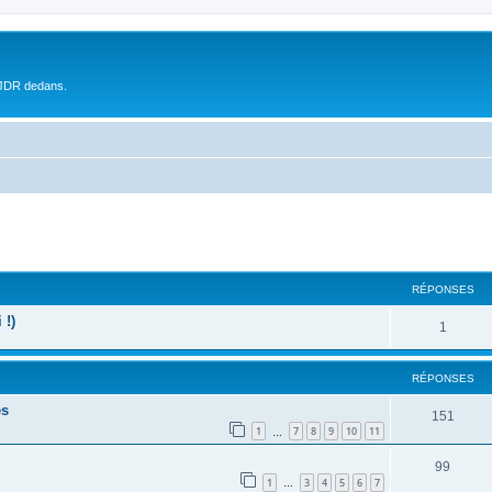
 JDR dedans.
RÉPONSES
 !)
1
RÉPONSES
es
151
1
7
8
9
10
11
…
99
1
3
4
5
6
7
…