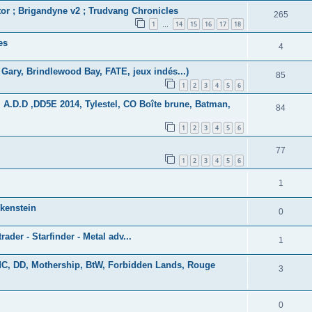
tor ; Brigandyne v2 ; Trudvang Chronicles
265
1
14
15
16
17
18
…
es
4
Gary, Brindlewood Bay, FATE, jeux indés...)
85
1
2
3
4
5
6
 A.D.D ,DD5E 2014, Tylestel, CO Boîte brune, Batman,
84
1
2
3
4
5
6
77
1
2
3
4
5
6
1
lkenstein
0
rader - Starfinder - Metal adv...
1
AdC, DD, Mothership, BtW, Forbidden Lands, Rouge
3
0