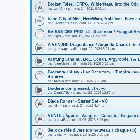
Broken Tales, ICRPG, Wilderfeast, Into the Odd
par
touff5
»
sam. avr. 24, 2021 8:52 pm
Vend City of Mist, HeroWars, Maléfices, Face au 
par
Korvactus
»
lun. août 03, 2026 4:37 pm
BAISSE DES PRIX +2 - Starfinder / Fragged Em
par
Krys
»
mar. mai 19, 2026 11:01 am
A VENDRE Dragonlance / Ange du Chaos / the hu
par
griffesapin
»
dim. sept. 22, 2024 3:21 pm
Achtung Cthulhu, BoL, Conan, Argyropée, FATE
par
Naarcisse
»
dim. août 02, 2026 3:28 pm
Brocante d'Altay - Lex Occultum, L'Empire des c
d'autres
par
Altay
»
dim. août 02, 2026 8:06 pm
Braderie compressed, vf et vo
par
DéquiVrille
»
sam. mai 23, 2026 12:57 pm
Blade Runner - Starter Set - VO
par
KtH
»
sam. sept. 24, 2022 4:04 pm
VENTE : Agone - Vampire - Colostle - Brigade 
par
patmal3
»
mer. juil. 05, 2023 8:26 pm
Jeux de rôle divers (du nouveau a chaque up)
par
Ivylux
»
mar. mars 18, 2025 8:36 pm