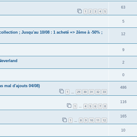
63
1
2
3
4
5
5
collection ; Jusqu'au 10/08 : 1 acheté => 2ème à -50% ;
12
9
Neverland
2
0
s mal d'ajouts 04/08)
486
1
29
30
31
32
33
…
116
1
4
5
6
7
8
…
165
1
8
9
10
11
12
…
10