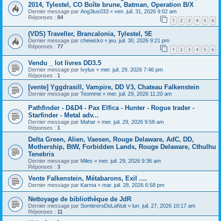
2014, Tylestel, CO Boîte brune, Batman, Operation B/X
Dernier message par
Ang3lus033
«
ven. juil. 31, 2026 9:02 am
Réponses :
84
1
2
3
4
5
6
(VDS) Traveller, Brancalonia, Tylestel, 5E
Dernier message par
chewicko
«
jeu. juil. 30, 2026 9:21 pm
Réponses :
77
1
2
3
4
5
6
Vendu _ lot livres DD3.5
Dernier message par
Ivylux
«
mer. juil. 29, 2026 7:46 pm
Réponses :
1
[vente] Yggdrasill, Vampire, DD V3, Chateau Falkenstein
Dernier message par
Teomme
«
mer. juil. 29, 2026 11:20 am
Pathfinder - D&D4 - Pax Elfica - Hunter - Rogue trader -
Starfinder - Metal adv...
Dernier message par
Mahar
«
mer. juil. 29, 2026 9:58 am
Réponses :
1
Delta Green, Alien, Vaesen, Rouge Delaware, AdC, DD,
Mothership, BtW, Forbidden Lands, Rouge Delaware, Cthulhu
Tenebris
Dernier message par
Miles
«
mer. juil. 29, 2026 9:36 am
Réponses :
3
Vente Falkenstein, Métabarons, Exil ....
Dernier message par
Karma
«
mar. juil. 28, 2026 6:58 pm
Nettoyage de bibliothèque de JdR
Dernier message par
SombreroDeLaNuit
«
lun. juil. 27, 2026 10:17 am
Réponses :
11