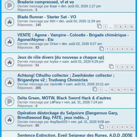
Braderie compressed, vf et vo
Dernier message par
ikaar
«
dim. août 02, 2026 1:27 pm
Réponses :
5
Blade Runner - Starter Set - VO
Dernier message par
KtH
«
dim. août 02, 2026 11:59 am
Réponses :
145
1
7
8
9
10
…
VENTE : Agone - Vampire - Colostle - Brigade chimérique -
Agone/Abyme - Etc
Dernier message par
Orion
«
dim. août 02, 2026 9:27 am
Réponses :
83
1
2
3
4
5
6
Jeux de rôle divers (du nouveau a chaque up)
Dernier message par
Ivylux
«
sam. août 01, 2026 6:29 pm
Réponses :
51
1
2
3
4
Achtung! Cthulhu collector ; Zweihänder collector ;
Brigandyne v2 ; Trudvang Chronicles
Dernier message par
Jacknife
«
sam. août 01, 2026 10:21 am
Réponses :
265
1
15
16
17
18
…
Delta Green, MOTW, Black Sword Hack & d'autres
Dernier message par
LiliPara
«
ven. juil. 31, 2026 7:24 pm
Réponses :
4
Opération déstockage du Selpoivre (Dangerous Gary,
Brindlewood Bay, FATE, jeux indés...)
Dernier message par
Ang3lus033
«
ven. juil. 31, 2026 9:08 am
Réponses :
85
1
2
3
4
5
6
Sentence Extinction, Eveil Seigneur des Runes, A.D.D ,DD5E