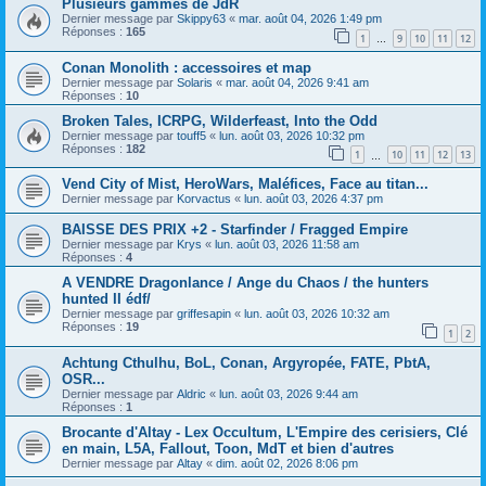
Plusieurs gammes de JdR
Dernier message par
Skippy63
«
mar. août 04, 2026 1:49 pm
Réponses :
165
1
9
10
11
12
…
Conan Monolith : accessoires et map
Dernier message par
Solaris
«
mar. août 04, 2026 9:41 am
Réponses :
10
Broken Tales, ICRPG, Wilderfeast, Into the Odd
Dernier message par
touff5
«
lun. août 03, 2026 10:32 pm
Réponses :
182
1
10
11
12
13
…
Vend City of Mist, HeroWars, Maléfices, Face au titan...
Dernier message par
Korvactus
«
lun. août 03, 2026 4:37 pm
BAISSE DES PRIX +2 - Starfinder / Fragged Empire
Dernier message par
Krys
«
lun. août 03, 2026 11:58 am
Réponses :
4
A VENDRE Dragonlance / Ange du Chaos / the hunters
hunted II édf/
Dernier message par
griffesapin
«
lun. août 03, 2026 10:32 am
Réponses :
19
1
2
Achtung Cthulhu, BoL, Conan, Argyropée, FATE, PbtA,
OSR...
Dernier message par
Aldric
«
lun. août 03, 2026 9:44 am
Réponses :
1
Brocante d'Altay - Lex Occultum, L'Empire des cerisiers, Clé
en main, L5A, Fallout, Toon, MdT et bien d'autres
Dernier message par
Altay
«
dim. août 02, 2026 8:06 pm