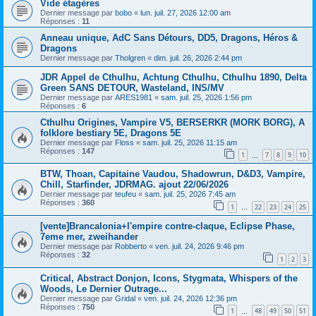
Vide étagères
Dernier message par
bobo
«
lun. juil. 27, 2026 12:00 am
Réponses :
11
Anneau unique, AdC Sans Détours, DD5, Dragons, Héros &
Dragons
Dernier message par
Tholgren
«
dim. juil. 26, 2026 2:44 pm
JDR Appel de Cthulhu, Achtung Cthulhu, Cthulhu 1890, Delta
Green SANS DETOUR, Wasteland, INS/MV
Dernier message par
ARES1981
«
sam. juil. 25, 2026 1:56 pm
Réponses :
6
Cthulhu Origines, Vampire V5, BERSERKR (MORK BORG), A
folklore bestiary 5E, Dragons 5E
Dernier message par
Floss
«
sam. juil. 25, 2026 11:15 am
Réponses :
147
1
7
8
9
10
…
BTW, Thoan, Capitaine Vaudou, Shadowrun, D&D3, Vampire,
Chill, Starfinder, JDRMAG. ajout 22/06/2026
Dernier message par
teufeu
«
sam. juil. 25, 2026 7:45 am
Réponses :
360
1
22
23
24
25
…
[vente]Brancalonia+l'empire contre-claque, Eclipse Phase,
7eme mer, zweihander
Dernier message par
Robberto
«
ven. juil. 24, 2026 9:46 pm
Réponses :
32
1
2
3
Critical, Abstract Donjon, Icons, Stygmata, Whispers of the
Woods, Le Dernier Outrage...
Dernier message par
Gridal
«
ven. juil. 24, 2026 12:36 pm
Réponses :
750
1
48
49
50
51
…