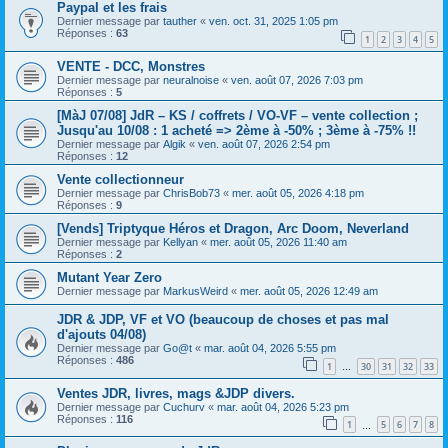
Paypal et les frais
Dernier message par
tauther
«
ven. oct. 31, 2025 1:05 pm
Réponses :
63
1
2
3
4
5
VENTE - DCC, Monstres
Dernier message par
neuralnoise
«
ven. août 07, 2026 7:03 pm
Réponses :
5
[MàJ 07/08] JdR – KS / coffrets / VO-VF – vente collection ;
Jusqu'au 10/08 : 1 acheté => 2ème à -50% ; 3ème à -75% !!
Dernier message par
Algik
«
ven. août 07, 2026 2:54 pm
Réponses :
12
Vente collectionneur
Dernier message par
ChrisBob73
«
mer. août 05, 2026 4:18 pm
Réponses :
9
[Vends] Triptyque Héros et Dragon, Arc Doom, Neverland
Dernier message par
Kellyan
«
mer. août 05, 2026 11:40 am
Réponses :
2
Mutant Year Zero
Dernier message par
MarkusWeird
«
mer. août 05, 2026 12:49 am
JDR & JDP, VF et VO (beaucoup de choses et pas mal
d'ajouts 04/08)
Dernier message par
Go@t
«
mar. août 04, 2026 5:55 pm
Réponses :
486
1
30
31
32
33
…
Ventes JDR, livres, mags &JDP divers.
Dernier message par
Cuchurv
«
mar. août 04, 2026 5:23 pm
Réponses :
116
1
5
6
7
8
…