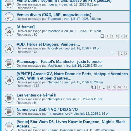
Vente Dune / Nephilim / D&D Baisse de Prix (300526)
Dernier message par
nuevan
«
ven. juil. 17, 2026 9:23 pm
Réponses :
9
Ventes divers (D&D, L5R, magazines etc.)
Dernier message par
Thaumiel
«
ven. juil. 17, 2026 2:03 pm
[À fermer]
Dernier message par
Mildendo
«
jeu. juil. 16, 2026 11:18 pm
Réponses :
60
1
2
3
4
5
ADD, Héros et Dragons, Vampire....
Dernier message par
AndréRyu
«
jeu. juil. 16, 2026 4:19 pm
Réponses :
34
1
2
3
Planescape - Factol's Manifesto - juste le poster
Dernier message par
Vociférator
«
jeu. juil. 16, 2026 2:53 pm
[VENTE] Arcane XV, Notre Dame de Paris, triptyque Vermines
2047, Within et bien d'autres...
Dernier message par
Numéro7
«
mer. juil. 15, 2026 10:29 am
Réponses :
162
1
8
9
10
11
…
Les ventes de Némé II
Dernier message par
Nemephis
«
mer. juil. 15, 2026 9:11 am
Réponses :
9
Numenera / D&D 4 VO / D&D 5 VO
Dernier message par
mr_powerchord
«
dim. juil. 12, 2026 1:34 pm
[Vente] Star Wars D6, Livres Kosmic Dungeon, Night's Black
Agents, ......
Dernier message par
Kosmic_Dungeon
«
sam. juil. 11, 2026 8:40 pm