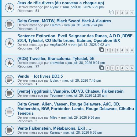
Jeux de rôle divers (du nouveau a chaque up)
Dernier message par
Ivylux
«
sam. août 01, 2026 6:29 pm
Réponses :
51
1
2
3
4
Delta Green, MOTW, Black Sword Hack & d'autres
Dernier message par
LiliPara
«
ven. juil. 31, 2026 7:24 pm
Réponses :
4
Sentence Extinction, Eveil Seigneur des Runes, A.D.D ,DD5E
2014, Tylestel, CO Boîte brune, Batman, Operation B/X
Dernier message par
Ang3lus033
«
ven. juil. 31, 2026 9:02 am
Réponses :
84
1
2
3
4
5
6
(VDS) Traveller, Brancalonia, Tylestel, 5E
Dernier message par
chewicko
«
jeu. juil. 30, 2026 9:21 pm
Réponses :
77
1
2
3
4
5
6
Vendu _ lot livres DD3.5
Dernier message par
Ivylux
«
mer. juil. 29, 2026 7:46 pm
Réponses :
1
[vente] Yggdrasill, Vampire, DD V3, Chateau Falkenstein
Dernier message par
Teomme
«
mer. juil. 29, 2026 11:20 am
Delta Green, Alien, Vaesen, Rouge Delaware, AdC, DD,
Mothership, BtW, Forbidden Lands, Rouge Delaware, Cthulhu
Tenebris
Dernier message par
Miles
«
mer. juil. 29, 2026 9:36 am
Réponses :
3
Vente Falkenstein, Métabarons, Exil ....
Dernier message par
Karma
«
mar. juil. 28, 2026 6:58 pm