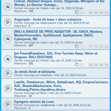
Critical, Abstract Donjon, Icons, Stygmata, Whispers of the
Woods, Le Dernier Outrage...
Dernier message par
Gridal
«
ven. juil. 24, 2026 12:36 pm
Réponses :
750
1
48
49
50
51
…
Argyropée - livres de base + deux scénarios
Dernier message par
bebecyanure
«
jeu. juil. 23, 2026 6:55 pm
Réponses :
2
[MAJ & BAISSE DE PRIX] AD&D/TSR : DL SAGA, Mystara,
Master/Immortals, Spellbound, Spelljammer, D&D3,
Cyberpunk, BD
Dernier message par
Ivylux
«
jeu. juil. 23, 2026 10:16 am
Réponses :
207
1
11
12
13
14
…
[en Pause]Kawaïens, SIG, Five Torches Deep, Héros et
Dragons- MAJ 25/07/2026
Dernier message par
Ghorin
«
jeu. juil. 23, 2026 1:14 am
Réponses :
281
1
16
17
18
19
…
Je vends Anoë et talislanta
Dernier message par
soulclone
«
mer. juil. 22, 2026 9:31 pm
Laelith, Shadowrun, Würm, DeltaGreen, RQ, EmpireCerisiers,
AdC, Beasts&Barbarians, Kuro,
Trudvang,Ptolus,Aquablue,divers
Dernier message par
Bonx
«
mer. juil. 22, 2026 4:29 pm
Réponses :
10
Egregore version de Luxe
Dernier message par
Jeudimaster
«
mer. juil. 22, 2026 10:21 am
Réponses :
2