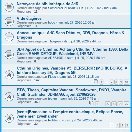
Nettoyage de bibliothèque de JdR
Dernier message par
SombreroDeLaNuit
«
lun. juil. 27, 2026 10:17 am
Réponses :
11
Vide étagères
Dernier message par
bobo
«
lun. juil. 27, 2026 12:00 am
Réponses :
11
Anneau unique, AdC Sans Détours, DD5, Dragons, Héros &
Dragons
Dernier message par
Tholgren
«
dim. juil. 26, 2026 2:44 pm
JDR Appel de Cthulhu, Achtung Cthulhu, Cthulhu 1890, Delta
Green SANS DETOUR, Wasteland, INS/MV
Dernier message par
ARES1981
«
sam. juil. 25, 2026 1:56 pm
Réponses :
6
Cthulhu Origines, Vampire V5, BERSERKR (MORK BORG), A
folklore bestiary 5E, Dragons 5E
Dernier message par
Floss
«
sam. juil. 25, 2026 11:15 am
Réponses :
147
1
7
8
9
10
…
BTW, Thoan, Capitaine Vaudou, Shadowrun, D&D3, Vampire,
Chill, Starfinder, JDRMAG. ajout 22/06/2026
Dernier message par
teufeu
«
sam. juil. 25, 2026 7:45 am
Réponses :
360
1
22
23
24
25
…
[vente]Brancalonia+l'empire contre-claque, Eclipse Phase,
7eme mer, zweihander
Dernier message par
Robberto
«
ven. juil. 24, 2026 9:46 pm
Réponses :
32
1
2
3