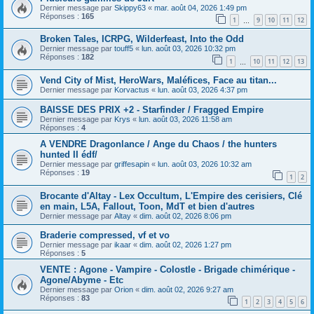
Dernier message par
Skippy63
«
mar. août 04, 2026 1:49 pm
Réponses :
165
1
9
10
11
12
…
Broken Tales, ICRPG, Wilderfeast, Into the Odd
Dernier message par
touff5
«
lun. août 03, 2026 10:32 pm
Réponses :
182
1
10
11
12
13
…
Vend City of Mist, HeroWars, Maléfices, Face au titan...
Dernier message par
Korvactus
«
lun. août 03, 2026 4:37 pm
BAISSE DES PRIX +2 - Starfinder / Fragged Empire
Dernier message par
Krys
«
lun. août 03, 2026 11:58 am
Réponses :
4
A VENDRE Dragonlance / Ange du Chaos / the hunters
hunted II édf/
Dernier message par
griffesapin
«
lun. août 03, 2026 10:32 am
Réponses :
19
1
2
Brocante d'Altay - Lex Occultum, L'Empire des cerisiers, Clé
en main, L5A, Fallout, Toon, MdT et bien d'autres
Dernier message par
Altay
«
dim. août 02, 2026 8:06 pm
Braderie compressed, vf et vo
Dernier message par
ikaar
«
dim. août 02, 2026 1:27 pm
Réponses :
5
VENTE : Agone - Vampire - Colostle - Brigade chimérique -
Agone/Abyme - Etc
Dernier message par
Orion
«
dim. août 02, 2026 9:27 am
Réponses :
83
1
2
3
4
5
6