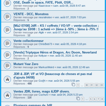
OSE, Death in space, FATE, PbtA, OSR...
Dernier message par
Naarcisse
«
sam. août 08, 2026 8:47 am
Réponses :
2
VENTE - DCC, Monstres
Dernier message par
neuralnoise
«
ven. août 07, 2026 7:03 pm
Réponses :
5
[MàJ 07/08] JdR – KS / coffrets / VO-VF – vente collection ;
Jusqu'au 10/08 : 1 acheté => 2ème à -50% ; 3ème à -75% !!
Dernier message par
Algik
«
ven. août 07, 2026 2:54 pm
Réponses :
12
Vente collectionneur
Dernier message par
ChrisBob73
«
mer. août 05, 2026 4:18 pm
Réponses :
9
[Vends] Triptyque Héros et Dragon, Arc Doom, Neverland
Dernier message par
Kellyan
«
mer. août 05, 2026 11:40 am
Réponses :
2
Mutant Year Zero
Dernier message par
MarkusWeird
«
mer. août 05, 2026 12:49 am
JDR & JDP, VF et VO (beaucoup de choses et pas mal
d'ajouts 04/08)
Dernier message par
Go@t
«
mar. août 04, 2026 5:55 pm
Réponses :
486
1
30
31
32
33
…
Ventes JDR, livres, mags &JDP divers.
Dernier message par
Cuchurv
«
mar. août 04, 2026 5:23 pm
Réponses :
116
1
5
6
7
8
…
Plusieurs gammes de JdR