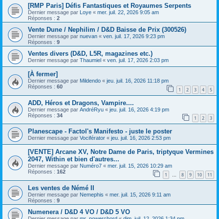
[RMP Paris] Défis Fantastiques et Royaumes Serpents
Dernier message par
Loye
«
mer. juil. 22, 2026 9:05 am
Réponses :
2
Vente Dune / Nephilim / D&D Baisse de Prix (300526)
Dernier message par
nuevan
«
ven. juil. 17, 2026 9:23 pm
Réponses :
9
Ventes divers (D&D, L5R, magazines etc.)
Dernier message par
Thaumiel
«
ven. juil. 17, 2026 2:03 pm
[À fermer]
Dernier message par
Mildendo
«
jeu. juil. 16, 2026 11:18 pm
Réponses :
60
1
2
3
4
5
ADD, Héros et Dragons, Vampire....
Dernier message par
AndréRyu
«
jeu. juil. 16, 2026 4:19 pm
Réponses :
34
1
2
3
Planescape - Factol's Manifesto - juste le poster
Dernier message par
Vociférator
«
jeu. juil. 16, 2026 2:53 pm
[VENTE] Arcane XV, Notre Dame de Paris, triptyque Vermines
2047, Within et bien d'autres...
Dernier message par
Numéro7
«
mer. juil. 15, 2026 10:29 am
Réponses :
162
1
8
9
10
11
…
Les ventes de Némé II
Dernier message par
Nemephis
«
mer. juil. 15, 2026 9:11 am
Réponses :
9
Numenera / D&D 4 VO / D&D 5 VO
Dernier message par
mr_powerchord
«
dim. juil. 12, 2026 1:34 pm