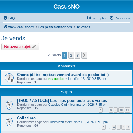
CasusNO
FAQ
Inscription
Connexion
www.casusno.fr
Les petites annonces
Je vends
Je vends
Nouveau sujet
1
2
3
Suivant
126 sujets
Annonces
Charte (à lire impérativement avant de poster ici !)
Dernier message par
rougepied
«
lun. déc. 13, 2010 3:58 pm
Réponses :
1
Sujets
[TRUC / ASTUCE] Les Tips pour aider aux ventes
Dernier message par
Cassius Clef
«
jeu. mai 14, 2026 7:45 pm
Réponses :
151
1
8
9
10
11
…
Colissimo
Dernier message par
Florentbzh
«
dim. févr. 01, 2026 11:13 pm
Réponses :
99
1
4
5
6
7
…