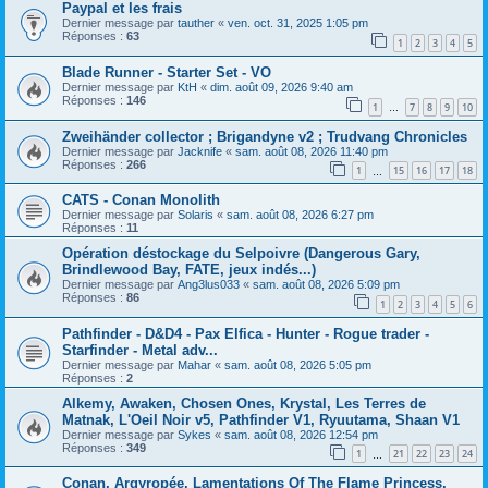
Paypal et les frais
Dernier message par
tauther
«
ven. oct. 31, 2025 1:05 pm
Réponses :
63
1
2
3
4
5
Blade Runner - Starter Set - VO
Dernier message par
KtH
«
dim. août 09, 2026 9:40 am
Réponses :
146
1
7
8
9
10
…
Zweihänder collector ; Brigandyne v2 ; Trudvang Chronicles
Dernier message par
Jacknife
«
sam. août 08, 2026 11:40 pm
Réponses :
266
1
15
16
17
18
…
CATS - Conan Monolith
Dernier message par
Solaris
«
sam. août 08, 2026 6:27 pm
Réponses :
11
Opération déstockage du Selpoivre (Dangerous Gary,
Brindlewood Bay, FATE, jeux indés...)
Dernier message par
Ang3lus033
«
sam. août 08, 2026 5:09 pm
Réponses :
86
1
2
3
4
5
6
Pathfinder - D&D4 - Pax Elfica - Hunter - Rogue trader -
Starfinder - Metal adv...
Dernier message par
Mahar
«
sam. août 08, 2026 5:05 pm
Réponses :
2
Alkemy, Awaken, Chosen Ones, Krystal, Les Terres de
Matnak, L'Oeil Noir v5, Pathfinder V1, Ryuutama, Shaan V1
Dernier message par
Sykes
«
sam. août 08, 2026 12:54 pm
Réponses :
349
1
21
22
23
24
…
Conan, Argyropée, Lamentations Of The Flame Princess,