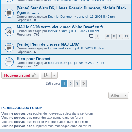
[Vente] Star Wars D6, Livres Kosmic Dungeon, Night's Black
Agents, ......
Dernier message par
Kosmic_Dungeon
«
sam. juil. 11, 2026 8:40 pm
Réponses :
8
MAJ le 02/08 vente vieux mag White Dwarf en fr
Dernier message par
marxik
«
sam. juil. 11, 2026 1:00 pm
Réponses :
768
1
49
50
51
52
…
[Vente] Plein de choses MAJ 11/07
Dernier message par
lordsamael
«
sam. juil. 11, 2026 11:35 am
Réponses :
6
Rien pour l'instant
Dernier message par
neuralnoise
«
jeu. juil. 09, 2026 9:14 pm
Réponses :
12
Nouveau sujet
1
2
3
Suivant
126 sujets
Aller
PERMISSIONS DU FORUM
Vous
ne pouvez pas
publier de nouveaux sujets dans ce forum
Vous
ne pouvez pas
répondre aux sujets dans ce forum
Vous
ne pouvez pas
modifier vos messages dans ce forum
Vous
ne pouvez pas
supprimer vos messages dans ce forum