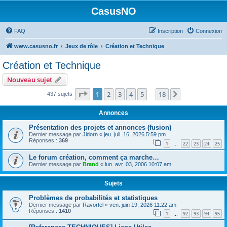
CasusNO
FAQ
Inscription
Connexion
www.casusno.fr
Jeux de rôle
Création et Technique
Création et Technique
Nouveau sujet
Page
1
sur
18
1
2
3
4
5
18
Suivant
437 sujets
…
Annonces
Présentation des projets et annonces (fusion)
Dernier message par
Jidorn
«
jeu. juil. 16, 2026 5:59 pm
Réponses :
369
1
22
23
24
25
…
Le forum création, comment ça marche…
Dernier message par
Brand
«
lun. avr. 03, 2006 10:07 am
Sujets
Problèmes de probabilités et statistiques
Dernier message par
Ravortel
«
ven. juin 19, 2026 11:22 am
Réponses :
1410
1
92
93
94
95
…