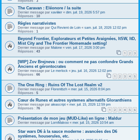
Réponses :
3
The Caravan : Eléonore / la suite
Dernier message par
xaviiiier
«
dim. juil. 19, 2026 5:57 pm
Réponses :
10
Règles narrativistes
Dernier message par
Qui Revient de Loin
«
sam. juil. 18, 2026 12:02 pm
Réponses :
1
Beyond Frontier, Explorateurs et Petites Araignées, ItSW, ItD,
Mist City and The Frontier Homemade setting!
Dernier message par
Malone
«
ven. juil. 17, 2026 3:00 pm
Réponses :
43
1
2
3
[WIP] Zov Brejneva : ou comment ne pas confondre Grands
Anciens et gérontocrates
Dernier message par
Le merlock
«
jeu. juil. 16, 2026 12:02 pm
Réponses :
66
1
2
3
4
5
The One Ring : Ruins Of The Lost Realm v2
Dernier message par
Florentbzh
«
mer. juil. 15, 2026 8:04 pm
Réponses :
5
Cœur de Runes et autres systemes alternatifs Gloranthiens
Dernier message par
aleascript
«
mer. juil. 15, 2026 12:59 pm
Réponses :
76
1
2
3
4
5
6
Présentation de mon jeu (MUD-Like) en ligne : Maldur
Dernier message par
LornMalvoo
«
mer. juil. 15, 2026 10:54 am
Star wars D6 à la sauce moderne : avancées des D6
systèmes, houserules, etc.