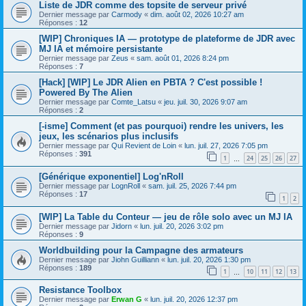
Liste de JDR comme des topsite de serveur privé
Dernier message par
Carmody
«
dim. août 02, 2026 10:27 am
Réponses :
12
[WIP] Chroniques IA — prototype de plateforme de JDR avec
MJ IA et mémoire persistante
Dernier message par
Zeus
«
sam. août 01, 2026 8:24 pm
Réponses :
7
[Hack] [WIP] Le JDR Alien en PBTA ? C'est possible !
Powered By The Alien
Dernier message par
Comte_Latsu
«
jeu. juil. 30, 2026 9:07 am
Réponses :
2
[-isme] Comment (et pas pourquoi) rendre les univers, les
jeux, les scénarios plus inclusifs
Dernier message par
Qui Revient de Loin
«
lun. juil. 27, 2026 7:05 pm
Réponses :
391
1
24
25
26
27
…
[Générique exponentiel] Log'nRoll
Dernier message par
LognRoll
«
sam. juil. 25, 2026 7:44 pm
Réponses :
17
1
2
[WIP] La Table du Conteur — jeu de rôle solo avec un MJ IA
Dernier message par
Jidorn
«
lun. juil. 20, 2026 3:02 pm
Réponses :
9
Worldbuilding pour la Campagne des armateurs
Dernier message par
Jiohn Guilliann
«
lun. juil. 20, 2026 1:30 pm
Réponses :
189
1
10
11
12
13
…
Resistance Toolbox
Dernier message par
Erwan G
«
lun. juil. 20, 2026 12:37 pm