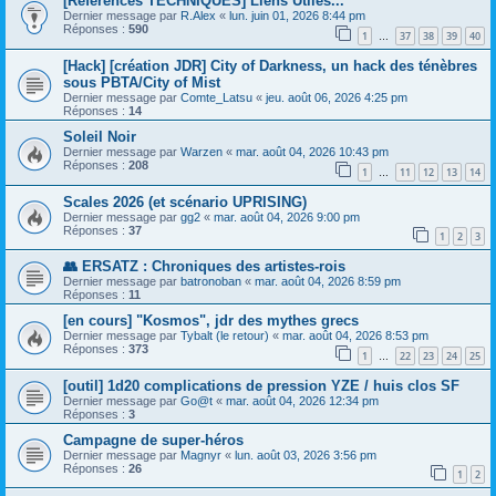
[References TECHNIQUES] Liens Utiles...
Dernier message par
R.Alex
«
lun. juin 01, 2026 8:44 pm
Réponses :
590
1
37
38
39
40
…
[Hack] [création JDR] City of Darkness, un hack des ténèbres
sous PBTA/City of Mist
Dernier message par
Comte_Latsu
«
jeu. août 06, 2026 4:25 pm
Réponses :
14
Soleil Noir
Dernier message par
Warzen
«
mar. août 04, 2026 10:43 pm
Réponses :
208
1
11
12
13
14
…
Scales 2026 (et scénario UPRISING)
Dernier message par
gg2
«
mar. août 04, 2026 9:00 pm
Réponses :
37
1
2
3
👥 ERSATZ : Chroniques des artistes-rois
Dernier message par
batronoban
«
mar. août 04, 2026 8:59 pm
Réponses :
11
[en cours] "Kosmos", jdr des mythes grecs
Dernier message par
Tybalt (le retour)
«
mar. août 04, 2026 8:53 pm
Réponses :
373
1
22
23
24
25
…
[outil] 1d20 complications de pression YZE / huis clos SF
Dernier message par
Go@t
«
mar. août 04, 2026 12:34 pm
Réponses :
3
Campagne de super-héros
Dernier message par
Magnyr
«
lun. août 03, 2026 3:56 pm
Réponses :
26
1
2