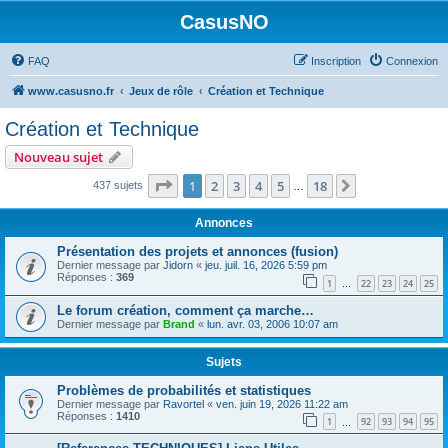
CasusNO
FAQ
Inscription
Connexion
www.casusno.fr
Jeux de rôle
Création et Technique
Création et Technique
Nouveau sujet
Page
1
sur
18
1
2
3
4
5
18
Suivant
437 sujets
…
Annonces
Présentation des projets et annonces (fusion)
Dernier message par
Jidorn
«
jeu. juil. 16, 2026 5:59 pm
Réponses :
369
1
22
23
24
25
…
Le forum création, comment ça marche…
Dernier message par
Brand
«
lun. avr. 03, 2006 10:07 am
Sujets
Problèmes de probabilités et statistiques
Dernier message par
Ravortel
«
ven. juin 19, 2026 11:22 am
Réponses :
1410
1
92
93
94
95
…