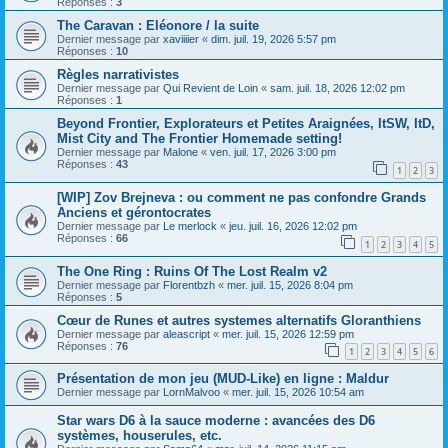
Réponses :
3
The Caravan : Eléonore / la suite
Dernier message par
xaviiiier
«
dim. juil. 19, 2026 5:57 pm
Réponses :
10
Règles narrativistes
Dernier message par
Qui Revient de Loin
«
sam. juil. 18, 2026 12:02 pm
Réponses :
1
Beyond Frontier, Explorateurs et Petites Araignées, ItSW, ItD,
Mist City and The Frontier Homemade setting!
Dernier message par
Malone
«
ven. juil. 17, 2026 3:00 pm
Réponses :
43
1
2
3
[WIP] Zov Brejneva : ou comment ne pas confondre Grands
Anciens et gérontocrates
Dernier message par
Le merlock
«
jeu. juil. 16, 2026 12:02 pm
Réponses :
66
1
2
3
4
5
The One Ring : Ruins Of The Lost Realm v2
Dernier message par
Florentbzh
«
mer. juil. 15, 2026 8:04 pm
Réponses :
5
Cœur de Runes et autres systemes alternatifs Gloranthiens
Dernier message par
aleascript
«
mer. juil. 15, 2026 12:59 pm
Réponses :
76
1
2
3
4
5
6
Présentation de mon jeu (MUD-Like) en ligne : Maldur
Dernier message par
LornMalvoo
«
mer. juil. 15, 2026 10:54 am
Star wars D6 à la sauce moderne : avancées des D6
systèmes, houserules, etc.