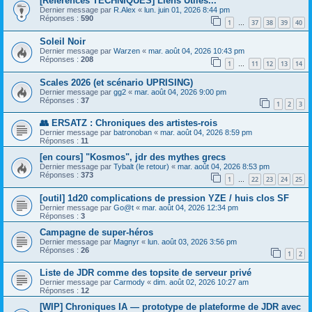
[References TECHNIQUES] Liens Utiles...
Dernier message par
R.Alex
«
lun. juin 01, 2026 8:44 pm
Réponses :
590
1
37
38
39
40
…
Soleil Noir
Dernier message par
Warzen
«
mar. août 04, 2026 10:43 pm
Réponses :
208
1
11
12
13
14
…
Scales 2026 (et scénario UPRISING)
Dernier message par
gg2
«
mar. août 04, 2026 9:00 pm
Réponses :
37
1
2
3
👥 ERSATZ : Chroniques des artistes-rois
Dernier message par
batronoban
«
mar. août 04, 2026 8:59 pm
Réponses :
11
[en cours] "Kosmos", jdr des mythes grecs
Dernier message par
Tybalt (le retour)
«
mar. août 04, 2026 8:53 pm
Réponses :
373
1
22
23
24
25
…
[outil] 1d20 complications de pression YZE / huis clos SF
Dernier message par
Go@t
«
mar. août 04, 2026 12:34 pm
Réponses :
3
Campagne de super-héros
Dernier message par
Magnyr
«
lun. août 03, 2026 3:56 pm
Réponses :
26
1
2
Liste de JDR comme des topsite de serveur privé
Dernier message par
Carmody
«
dim. août 02, 2026 10:27 am
Réponses :
12
[WIP] Chroniques IA — prototype de plateforme de JDR avec