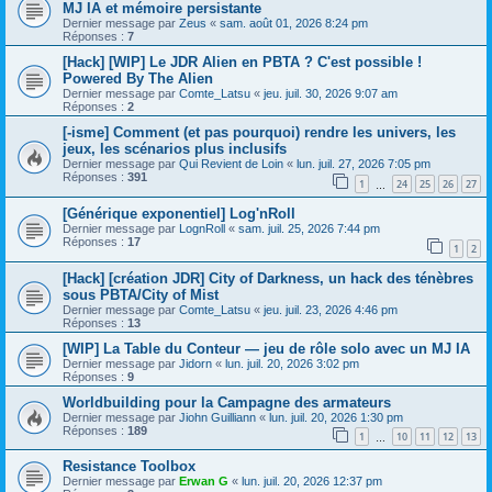
MJ IA et mémoire persistante
Dernier message par
Zeus
«
sam. août 01, 2026 8:24 pm
Réponses :
7
[Hack] [WIP] Le JDR Alien en PBTA ? C'est possible !
Powered By The Alien
Dernier message par
Comte_Latsu
«
jeu. juil. 30, 2026 9:07 am
Réponses :
2
[-isme] Comment (et pas pourquoi) rendre les univers, les
jeux, les scénarios plus inclusifs
Dernier message par
Qui Revient de Loin
«
lun. juil. 27, 2026 7:05 pm
Réponses :
391
1
24
25
26
27
…
[Générique exponentiel] Log'nRoll
Dernier message par
LognRoll
«
sam. juil. 25, 2026 7:44 pm
Réponses :
17
1
2
[Hack] [création JDR] City of Darkness, un hack des ténèbres
sous PBTA/City of Mist
Dernier message par
Comte_Latsu
«
jeu. juil. 23, 2026 4:46 pm
Réponses :
13
[WIP] La Table du Conteur — jeu de rôle solo avec un MJ IA
Dernier message par
Jidorn
«
lun. juil. 20, 2026 3:02 pm
Réponses :
9
Worldbuilding pour la Campagne des armateurs
Dernier message par
Jiohn Guilliann
«
lun. juil. 20, 2026 1:30 pm
Réponses :
189
1
10
11
12
13
…
Resistance Toolbox
Dernier message par
Erwan G
«
lun. juil. 20, 2026 12:37 pm