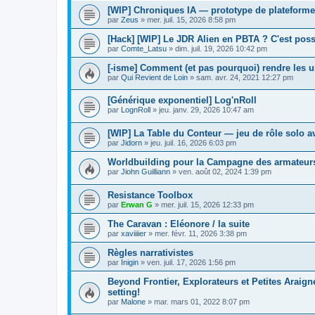
[WIP] Chroniques IA — prototype de plateforme
par
Zeus
»
mer. juil. 15, 2026 8:58 pm
[Hack] [WIP] Le JDR Alien en PBTA ? C'est poss
par
Comte_Latsu
»
dim. juil. 19, 2026 10:42 pm
[-isme] Comment (et pas pourquoi) rendre les un
par
Qui Revient de Loin
»
sam. avr. 24, 2021 12:27 pm
[Générique exponentiel] Log'nRoll
par
LognRoll
»
jeu. janv. 29, 2026 10:47 am
[WIP] La Table du Conteur — jeu de rôle solo a
par
Jidorn
»
jeu. juil. 16, 2026 6:03 pm
Worldbuilding pour la Campagne des armateur
par
Jiohn Guilliann
»
ven. août 02, 2024 1:39 pm
Resistance Toolbox
par
Erwan G
»
mer. juil. 15, 2026 12:33 pm
The Caravan : Eléonore / la suite
par
xaviiiier
»
mer. févr. 11, 2026 3:38 pm
Règles narrativistes
par
Inigin
»
ven. juil. 17, 2026 1:56 pm
Beyond Frontier, Explorateurs et Petites Araig
setting!
par
Malone
»
mar. mars 01, 2022 8:07 pm