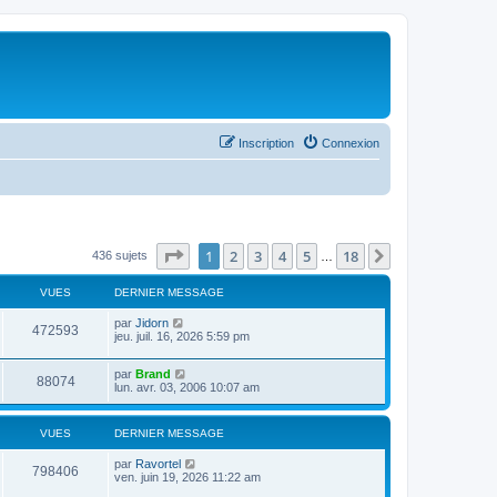
Inscription
Connexion
Page
1
sur
18
1
2
3
4
5
18
Suivant
436 sujets
…
VUES
DERNIER MESSAGE
par
Jidorn
472593
jeu. juil. 16, 2026 5:59 pm
par
Brand
88074
lun. avr. 03, 2006 10:07 am
VUES
DERNIER MESSAGE
par
Ravortel
798406
ven. juin 19, 2026 11:22 am