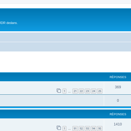
 JDR dedans.
RÉPONSES
369
1
21
22
23
24
25
…
0
RÉPONSES
1410
1
91
92
93
94
95
…