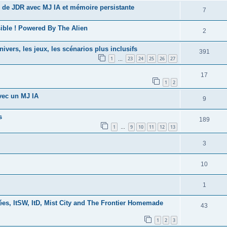
 de JDR avec MJ IA et mémoire persistante
7
ible ! Powered By The Alien
2
ivers, les jeux, les scénarios plus inclusifs
391
1
23
24
25
26
27
…
17
1
2
vec un MJ IA
9
s
189
1
9
10
11
12
13
…
3
10
1
nées, ItSW, ItD, Mist City and The Frontier Homemade
43
1
2
3