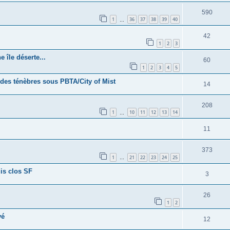
590
1
36
37
38
39
40
…
42
1
2
3
 île déserte...
60
1
2
3
4
5
 des ténèbres sous PBTA/City of Mist
14
208
1
10
11
12
13
14
…
11
373
1
21
22
23
24
25
…
uis clos SF
3
26
1
2
vé
12