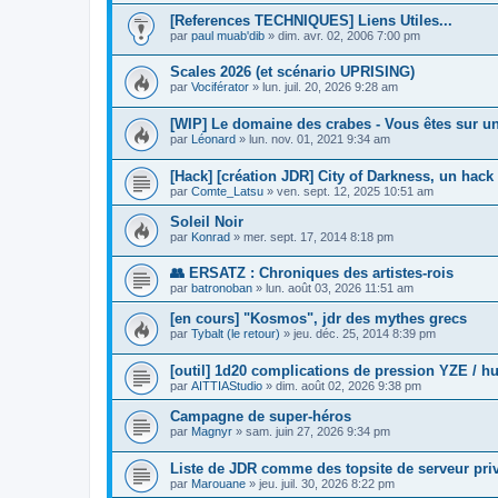
[References TECHNIQUES] Liens Utiles...
par
paul muab'dib
»
dim. avr. 02, 2006 7:00 pm
Scales 2026 (et scénario UPRISING)
par
Vociférator
»
lun. juil. 20, 2026 9:28 am
[WIP] Le domaine des crabes - Vous êtes sur une
par
Léonard
»
lun. nov. 01, 2021 9:34 am
[Hack] [création JDR] City of Darkness, un hack
par
Comte_Latsu
»
ven. sept. 12, 2025 10:51 am
Soleil Noir
par
Konrad
»
mer. sept. 17, 2014 8:18 pm
👥 ERSATZ : Chroniques des artistes-rois
par
batronoban
»
lun. août 03, 2026 11:51 am
[en cours] "Kosmos", jdr des mythes grecs
par
Tybalt (le retour)
»
jeu. déc. 25, 2014 8:39 pm
[outil] 1d20 complications de pression YZE / h
par
AITTIAStudio
»
dim. août 02, 2026 9:38 pm
Campagne de super-héros
par
Magnyr
»
sam. juin 27, 2026 9:34 pm
Liste de JDR comme des topsite de serveur pri
par
Marouane
»
jeu. juil. 30, 2026 8:22 pm