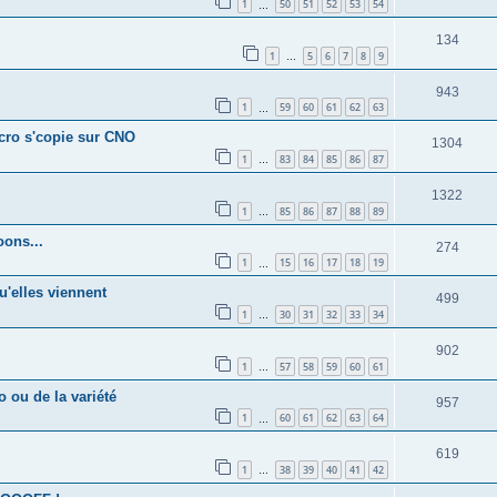
1
50
51
52
53
54
…
134
1
5
6
7
8
9
…
943
1
59
60
61
62
63
…
écro s'copie sur CNO
1304
1
83
84
85
86
87
…
1322
1
85
86
87
88
89
…
oons...
274
1
15
16
17
18
19
…
u'elles viennent
499
1
30
31
32
33
34
…
902
1
57
58
59
60
61
…
 ou de la variété
957
1
60
61
62
63
64
…
619
1
38
39
40
41
42
…