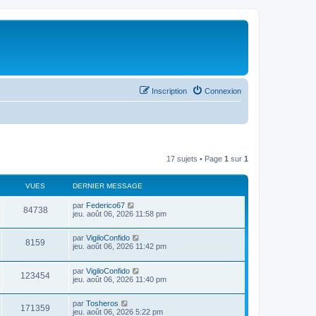
Inscription
Connexion
17 sujets • Page
1
sur
1
VUES
DERNIER MESSAGE
par
Federico67
84738
jeu. août 06, 2026 11:58 pm
par
VigiloConfido
8159
jeu. août 06, 2026 11:42 pm
par
VigiloConfido
123454
jeu. août 06, 2026 11:40 pm
par
Tosheros
171359
jeu. août 06, 2026 5:22 pm