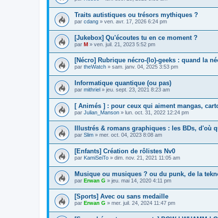
Traits autistiques ou trésors mythiques ?
par
cdang
»
ven. avr. 17, 2026 6:24 pm
[Jukebox] Qu'écoutes tu en ce moment ?
par
M
»
ven. juil. 21, 2023 5:52 pm
[Nécro] Rubrique nécro-(lo)-geeks : quand la n
par
theWatch
»
sam. janv. 04, 2025 3:53 pm
Informatique quantique (ou pas)
par
mithriel
»
jeu. sept. 23, 2021 8:23 am
[ Animés ] : pour ceux qui aiment mangas, cart
par
Julian_Manson
»
lun. oct. 31, 2022 12:24 pm
Illustrés & romans graphiques : les BDs, d'où q
par
Slim
»
mer. oct. 04, 2023 8:08 am
[Enfants] Création de rôlistes Nv0
par
KamiSeiTo
»
dim. nov. 21, 2021 11:05 am
Musique ou musiques ? ou du punk, de la tekno
par
Erwan G
»
jeu. mai 14, 2020 4:11 pm
[Sports] Avec ou sans medaille
par
Erwan G
»
mer. juil. 24, 2024 11:47 pm