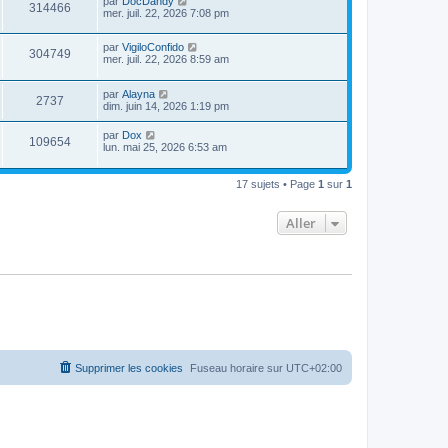
par
DocDandy
314466
mer. juil. 22, 2026 7:08 pm
par
VigiloConfido
304749
mer. juil. 22, 2026 8:59 am
par
Alayna
2737
dim. juin 14, 2026 1:19 pm
par
Dox
109654
lun. mai 25, 2026 6:53 am
17 sujets • Page
1
sur
1
Aller
Supprimer les cookies
Fuseau horaire sur
UTC+02:00