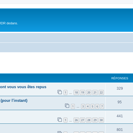
 JDR dedans.
RÉPONSES
s dont vous vous êtes repus
329
1
18
19
20
21
22
…
(pour l'instant)
95
1
3
4
5
6
7
…
441
1
26
27
28
29
30
…
801