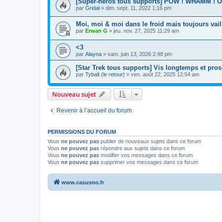
[Super-héros tous supports] POW ! WHAMM ! 
par
Gridal
»
dim. sept. 11, 2022 1:16 pm
Moi, moi & moi dans le froid mais toujours vail
par
Erwan G
»
jeu. nov. 27, 2025 11:29 am
<3
par
Alayna
»
sam. juin 13, 2026 2:48 pm
[Star Trek tous supports] Vis longtemps et pros
par
Tybalt (le retour)
»
ven. août 22, 2025 12:54 am
Nouveau sujet
Revenir à l’accueil du forum
PERMISSIONS DU FORUM
Vous
ne pouvez pas
publier de nouveaux sujets dans ce forum
Vous
ne pouvez pas
répondre aux sujets dans ce forum
Vous
ne pouvez pas
modifier vos messages dans ce forum
Vous
ne pouvez pas
supprimer vos messages dans ce forum
www.casusno.fr