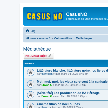
CasusNO
Forum avec de vrais morceaux de
FAQ
www.casusno.fr
Culture rôliste
Médiathèque
Médiathèque
Nouveau sujet
SUJETS
Littérature blanche, littérature noire, les livre
par
theWatch
»
mer. mars 04, 2026 3:45 pm
Moi, moi, moi, les vieux survivent à la canicule 
par
Erwan G
»
mer. juil. 22, 2026 9:18 am
[Série télé] Les production de BA Héritage
par
Erwan G
»
mer. févr. 18, 2026 3:49 pm
Cinema films de nöel ou pas
par
Rosco
»
lun. déc. 29, 2025 9:53 am