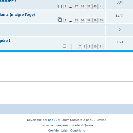
OOOOFF !
604
1
37
38
39
40
41
…
lants (malgré l'âge)
1481
1
95
96
97
98
99
…
2
père !
153
1
7
8
9
10
11
…
Développé par
phpBB
® Forum Software © phpBB Limited
Traduction française officielle
©
Qiaeru
Confidentialité
|
Conditions