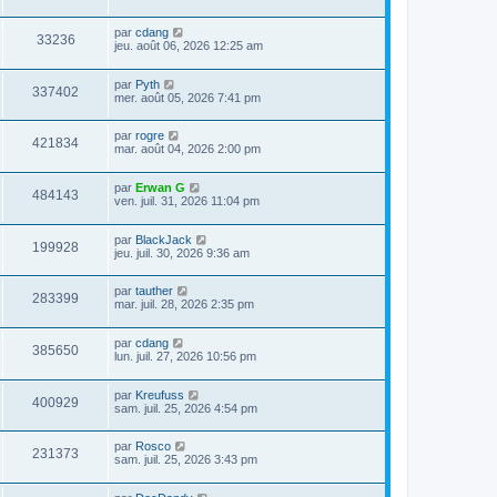
par
cdang
33236
jeu. août 06, 2026 12:25 am
par
Pyth
337402
mer. août 05, 2026 7:41 pm
par
rogre
421834
mar. août 04, 2026 2:00 pm
par
Erwan G
484143
ven. juil. 31, 2026 11:04 pm
par
BlackJack
199928
jeu. juil. 30, 2026 9:36 am
par
tauther
283399
mar. juil. 28, 2026 2:35 pm
par
cdang
385650
lun. juil. 27, 2026 10:56 pm
par
Kreufuss
400929
sam. juil. 25, 2026 4:54 pm
par
Rosco
231373
sam. juil. 25, 2026 3:43 pm