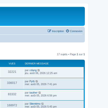
Inscription
Connexion
17 sujets • Page
1
sur
1
VUES
DERNIER MESSAGE
par
cdang
32221
jeu. août 06, 2026 12:25 am
par
Pyth
336017
mer. août 05, 2026 7:41 pm
par
tauther
83332
mer. août 05, 2026 6:56 pm
par
Silenttimo
168972
mer. août 05, 2026 5:45 pm