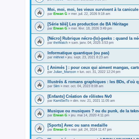
Moi, moi, moi, les vieux survivent à la canicule 
par
Erwan G
»
mer. juil. 22, 2026 9:18 am
[Série télé] Les production de BA Héritage
par
Erwan G
»
mer. févr. 18, 2026 3:49 pm
[Nécro] Rubrique nécro-(lo)-geeks : quand la n
par
theWatch
»
sam. janv. 04, 2025 3:53 pm
Informatique quantique (ou pas)
par
mithriel
»
jeu. sept. 23, 2021 8:23 am
[ Animés ] : pour ceux qui aiment mangas, cart
par
Julian_Manson
»
lun. oct. 31, 2022 12:24 pm
Illustrés & romans graphiques : les BDs, d'où q
par
Slim
»
mer. oct. 04, 2023 8:08 am
[Enfants] Création de rôlistes Nv0
par
KamiSeiTo
»
dim. nov. 21, 2021 11:05 am
Musique ou musiques ? ou du punk, de la tekno
par
Erwan G
»
jeu. mai 14, 2020 4:11 pm
[Sports] Avec ou sans medaille
par
Erwan G
»
mer. juil. 24, 2024 11:47 pm