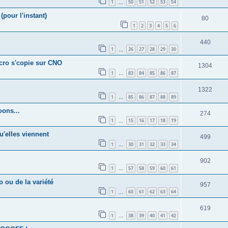
1
50
51
52
53
54
…
(pour l'instant)
80
1
2
3
4
5
6
440
1
26
27
28
29
30
…
écro s'copie sur CNO
1304
1
83
84
85
86
87
…
1322
1
85
86
87
88
89
…
oons...
274
1
15
16
17
18
19
…
u'elles viennent
499
1
30
31
32
33
34
…
902
1
57
58
59
60
61
…
 ou de la variété
957
1
60
61
62
63
64
…
619
1
38
39
40
41
42
…