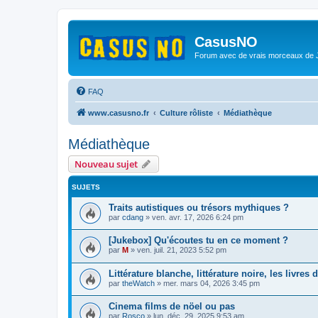
CasusNO
Forum avec de vrais morceaux de
FAQ
www.casusno.fr
Culture rôliste
Médiathèque
Médiathèque
Nouveau sujet
SUJETS
Traits autistiques ou trésors mythiques ?
par
cdang
»
ven. avr. 17, 2026 6:24 pm
[Jukebox] Qu'écoutes tu en ce moment ?
par
M
»
ven. juil. 21, 2023 5:52 pm
Littérature blanche, littérature noire, les livre
par
theWatch
»
mer. mars 04, 2026 3:45 pm
Cinema films de nöel ou pas
par
Rosco
»
lun. déc. 29, 2025 9:53 am