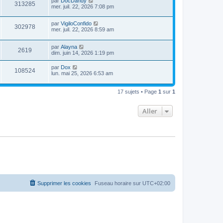
par
DocDandy
313285
mer. juil. 22, 2026 7:08 pm
par
VigiloConfido
302978
mer. juil. 22, 2026 8:59 am
par
Alayna
2619
dim. juin 14, 2026 1:19 pm
par
Dox
108524
lun. mai 25, 2026 6:53 am
17 sujets • Page
1
sur
1
Aller
Supprimer les cookies
Fuseau horaire sur
UTC+02:00