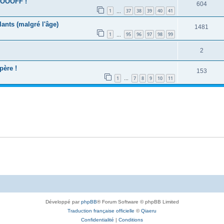
OOOOFF !
604
1
37
38
39
40
41
…
lants (malgré l'âge)
1481
1
95
96
97
98
99
…
2
père !
153
1
7
8
9
10
11
…
Développé par
phpBB
® Forum Software © phpBB Limited
Traduction française officielle
©
Qiaeru
Confidentialité
|
Conditions