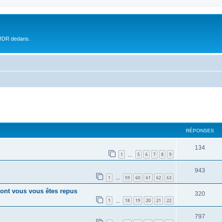
 JDR dedans.
RÉPONSES
134
1
5
6
7
8
9
…
943
1
59
60
61
62
63
…
s dont vous vous êtes repus
320
1
18
19
20
21
22
…
797