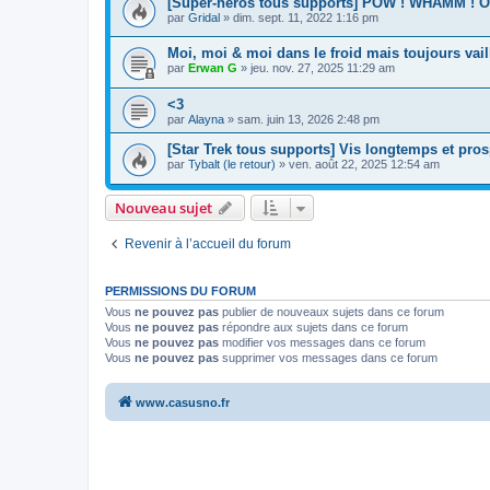
[Super-héros tous supports] POW ! WHAMM ! 
par
Gridal
»
dim. sept. 11, 2022 1:16 pm
Moi, moi & moi dans le froid mais toujours vail
par
Erwan G
»
jeu. nov. 27, 2025 11:29 am
<3
par
Alayna
»
sam. juin 13, 2026 2:48 pm
[Star Trek tous supports] Vis longtemps et pros
par
Tybalt (le retour)
»
ven. août 22, 2025 12:54 am
Nouveau sujet
Revenir à l’accueil du forum
PERMISSIONS DU FORUM
Vous
ne pouvez pas
publier de nouveaux sujets dans ce forum
Vous
ne pouvez pas
répondre aux sujets dans ce forum
Vous
ne pouvez pas
modifier vos messages dans ce forum
Vous
ne pouvez pas
supprimer vos messages dans ce forum
www.casusno.fr