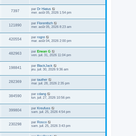
par
Dr Hiatus
7397
mer. août 05, 2026 1:54 pm
par
Florentbzh
121890
mer. août 05, 2026 8:23 am
par
rogre
420554
mar. août 04, 2026 2:00 pm
par
Erwan G
482963
ven. juil. 31, 2026 11:04 pm
par
BlackJack
198841
jeu. juil. 30, 2026 9:36 am
par
tauther
282369
mar. juil. 28, 2026 2:35 pm
par
cdang
384590
lun. juil. 27, 2026 10:56 pm
par
Kreufuss
399804
sam. juil. 25, 2026 4:54 pm
par
Rosco
230298
sam. juil. 25, 2026 3:43 pm