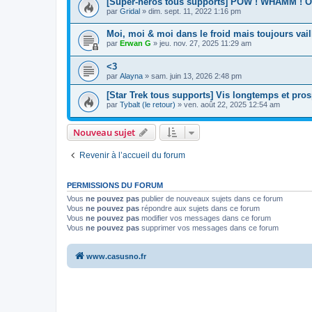
[Super-héros tous supports] POW ! WHAMM ! 
par
Gridal
»
dim. sept. 11, 2022 1:16 pm
Moi, moi & moi dans le froid mais toujours vail
par
Erwan G
»
jeu. nov. 27, 2025 11:29 am
<3
par
Alayna
»
sam. juin 13, 2026 2:48 pm
[Star Trek tous supports] Vis longtemps et pros
par
Tybalt (le retour)
»
ven. août 22, 2025 12:54 am
Nouveau sujet
Revenir à l’accueil du forum
PERMISSIONS DU FORUM
Vous
ne pouvez pas
publier de nouveaux sujets dans ce forum
Vous
ne pouvez pas
répondre aux sujets dans ce forum
Vous
ne pouvez pas
modifier vos messages dans ce forum
Vous
ne pouvez pas
supprimer vos messages dans ce forum
www.casusno.fr