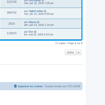
par
DocDandy
315740
mer. juil. 22, 2026 7:08 pm
par
VigiloConfido
306702
mer. juil. 22, 2026 8:59 am
par
Alayna
2815
dim. juin 14, 2026 1:19 pm
par
Dox
110915
lun. mai 25, 2026 6:53 am
17 sujets • Page
1
sur
1
Aller
Supprimer les cookies
Fuseau horaire sur
UTC+02:00