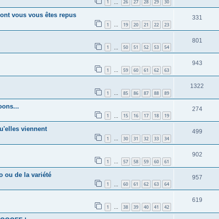
1
26
27
28
29
30
…
s dont vous vous êtes repus
331
1
19
20
21
22
23
…
801
1
50
51
52
53
54
…
943
1
59
60
61
62
63
…
1322
1
85
86
87
88
89
…
oons...
274
1
15
16
17
18
19
…
u'elles viennent
499
1
30
31
32
33
34
…
902
1
57
58
59
60
61
…
 ou de la variété
957
1
60
61
62
63
64
…
619
1
38
39
40
41
42
…