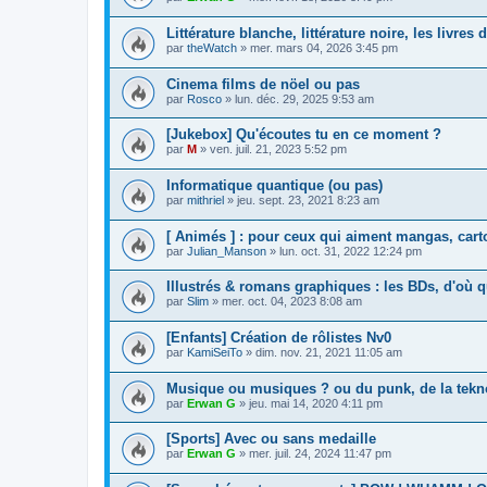
Littérature blanche, littérature noire, les livre
par
theWatch
»
mer. mars 04, 2026 3:45 pm
Cinema films de nöel ou pas
par
Rosco
»
lun. déc. 29, 2025 9:53 am
[Jukebox] Qu'écoutes tu en ce moment ?
par
M
»
ven. juil. 21, 2023 5:52 pm
Informatique quantique (ou pas)
par
mithriel
»
jeu. sept. 23, 2021 8:23 am
[ Animés ] : pour ceux qui aiment mangas, cart
par
Julian_Manson
»
lun. oct. 31, 2022 12:24 pm
Illustrés & romans graphiques : les BDs, d'où q
par
Slim
»
mer. oct. 04, 2023 8:08 am
[Enfants] Création de rôlistes Nv0
par
KamiSeiTo
»
dim. nov. 21, 2021 11:05 am
Musique ou musiques ? ou du punk, de la tekno
par
Erwan G
»
jeu. mai 14, 2020 4:11 pm
[Sports] Avec ou sans medaille
par
Erwan G
»
mer. juil. 24, 2024 11:47 pm