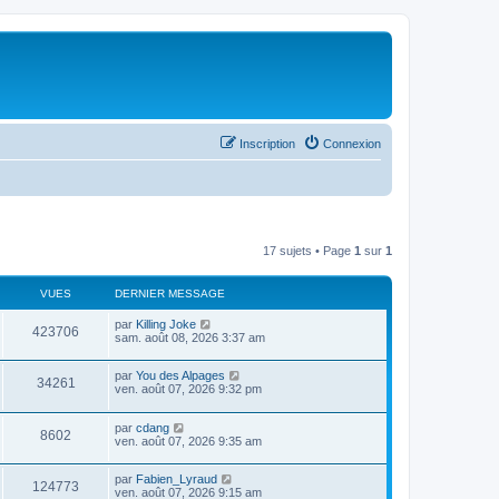
Inscription
Connexion
17 sujets • Page
1
sur
1
VUES
DERNIER MESSAGE
par
Killing Joke
423706
sam. août 08, 2026 3:37 am
par
You des Alpages
34261
ven. août 07, 2026 9:32 pm
par
cdang
8602
ven. août 07, 2026 9:35 am
par
Fabien_Lyraud
124773
ven. août 07, 2026 9:15 am