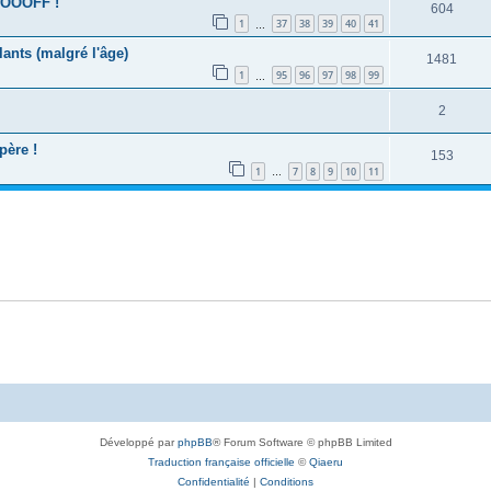
OOOOFF !
604
1
37
38
39
40
41
…
lants (malgré l'âge)
1481
1
95
96
97
98
99
…
2
père !
153
1
7
8
9
10
11
…
Développé par
phpBB
® Forum Software © phpBB Limited
Traduction française officielle
©
Qiaeru
Confidentialité
|
Conditions