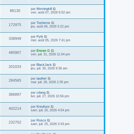
par
Morningkill
86130
ven. août 07, 2026 6:52 am
par
Tosheros
172975
jeu. août 06, 2026 5:22 pm
par
Pyth
338949
mer. août 05, 2026 7:41 pm
par
Erwan G
485907
ven. juil. 31, 2026 11:04 pm
par
BlackJack
201033
jeu. juil. 30, 2026 9:36 am
par
tauther
284565
mar. juil. 28, 2026 2:35 pm
par
cdang
386897
lun. juil. 27, 2026 10:56 pm
par
Kreufuss
402214
sam. juil. 25, 2026 4:54 pm
par
Rosco
232702
sam. juil. 25, 2026 3:43 pm