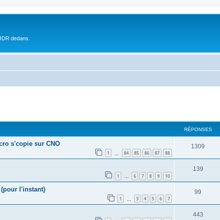
 JDR dedans.
RÉPONSES
écro s'copie sur CNO
1309
1
84
85
86
87
88
…
139
1
6
7
8
9
10
…
(pour l'instant)
99
1
3
4
5
6
7
…
443