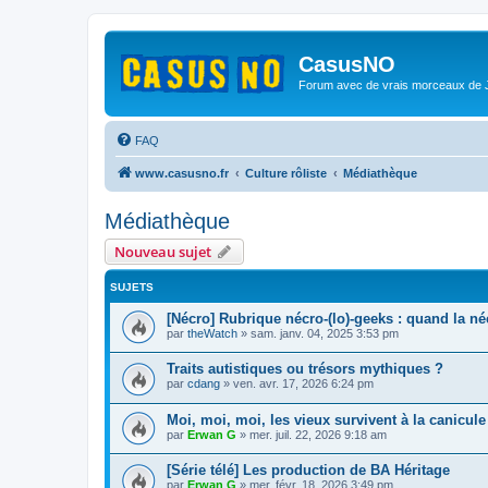
CasusNO
Forum avec de vrais morceaux de
FAQ
www.casusno.fr
Culture rôliste
Médiathèque
Médiathèque
Nouveau sujet
SUJETS
[Nécro] Rubrique nécro-(lo)-geeks : quand la n
par
theWatch
»
sam. janv. 04, 2025 3:53 pm
Traits autistiques ou trésors mythiques ?
par
cdang
»
ven. avr. 17, 2026 6:24 pm
Moi, moi, moi, les vieux survivent à la canicule 
par
Erwan G
»
mer. juil. 22, 2026 9:18 am
[Série télé] Les production de BA Héritage
par
Erwan G
»
mer. févr. 18, 2026 3:49 pm