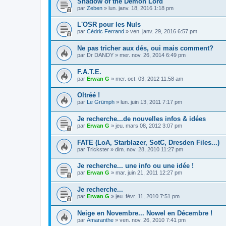
Shadow of the Demon Lord
par
Zeben
»
lun. janv. 18, 2016 1:18 pm
L'OSR pour les Nuls
par
Cédric Ferrand
»
ven. janv. 29, 2016 6:57 pm
Ne pas tricher aux dés, oui mais comment?
par
Dr DANDY
»
mer. nov. 26, 2014 6:49 pm
F.A.T.E.
par
Erwan G
»
mer. oct. 03, 2012 11:58 am
Oltréé !
par
Le Grümph
»
lun. juin 13, 2011 7:17 pm
Je recherche...de nouvelles infos & idées
par
Erwan G
»
jeu. mars 08, 2012 3:07 pm
FATE (LoA, Starblazer, SotC, Dresden Files...)
par
Trickster
»
dim. nov. 28, 2010 11:27 pm
Je recherche... une info ou une idée !
par
Erwan G
»
mar. juin 21, 2011 12:27 pm
Je recherche...
par
Erwan G
»
jeu. févr. 11, 2010 7:51 pm
Neige en Novembre... Nowel en Décembre !
par
Amaranthe
»
ven. nov. 26, 2010 7:41 pm