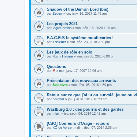
Shadow of the Demon Lord (bis)
par
Zeben
»
lun. janv. 16, 2017 11:45 am
Les projets 2021
par
VigiloConfido
»
ven. déc. 18, 2020 1:26 am
F.A.C.E.S le système moulticartes !
par
Trickster
»
dim. déc. 23, 2018 2:39 pm
Les jeux de rôle en solo
par
Yoichi Hiruma
»
ven. juin 08, 2018 6:00 pm
Questions
par
M
»
mer. janv. 17, 2007 12:06 am
Présentation des nouveaux arrivants
par
Selpoivre
»
ven. févr. 05, 2016 4:59 pm
Retour sur ce que j'ai lu ou survolé, jeune ou v
par
nerghull
»
jeu. juin 01, 2017 10:23 am
Wastburg 2.0 : des pourris et des gardes
par
Inigin
»
jeu. sept. 04, 2014 12:42 am
[CdO] Coureurs d'Orage - retours
par
XO de Vorcen
»
dim. déc. 07, 2014 2:38 pm