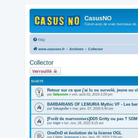
CasusNO
Forum avec de vrais morceaux de
FAQ
www.casusno.fr
Archives
Collector
Collector
Verrouillé
SUJETS
Retour sur ce que j'ai lu ou survolé, jeune ou v
par
Selpoivre
»
ven. août 02, 2019 2:29 pm
BARBARIANS OF LEMURIA Mythic VF - Les barbar
par
Sakagnôle
»
mar. janv. 07, 2020 6:40 pm
[Forêt de marronniers]DD5 Gritty ou pas ? SDM
par
Inigin
»
lun. nov. 28, 2022 8:15 am
OneDnD et évolution de la license OGL
par
Cédric Jeanneret
»
jeu. janv. 05, 2023 7:56 pm