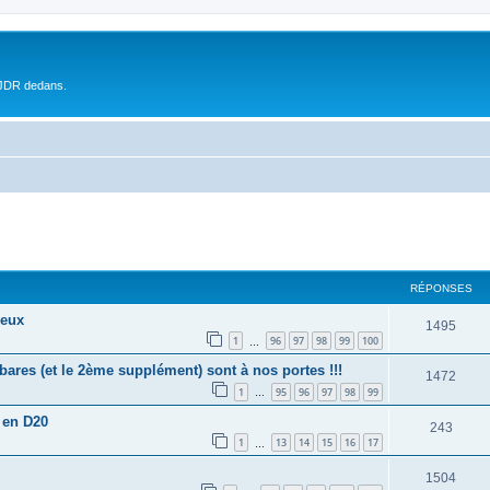
 JDR dedans.
RÉPONSES
ieux
1495
1
96
97
98
99
100
…
es (et le 2ème supplément) sont à nos portes !!!
1472
1
95
96
97
98
99
…
 en D20
243
1
13
14
15
16
17
…
1504