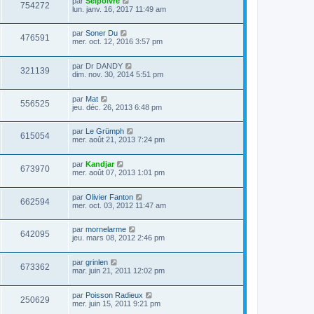
par
Selpoivre
754272
lun. janv. 16, 2017 11:49 am
par
Soner Du
476591
mer. oct. 12, 2016 3:57 pm
par
Dr DANDY
321139
dim. nov. 30, 2014 5:51 pm
par
Mat
556525
jeu. déc. 26, 2013 6:48 pm
par
Le Grümph
615054
mer. août 21, 2013 7:24 pm
par
Kandjar
673970
mer. août 07, 2013 1:01 pm
par
Olivier Fanton
662594
mer. oct. 03, 2012 11:47 am
par
mornelarme
642095
jeu. mars 08, 2012 2:46 pm
par
grinlen
673362
mar. juin 21, 2011 12:02 pm
par
Poisson Radieux
250629
mer. juin 15, 2011 9:21 pm