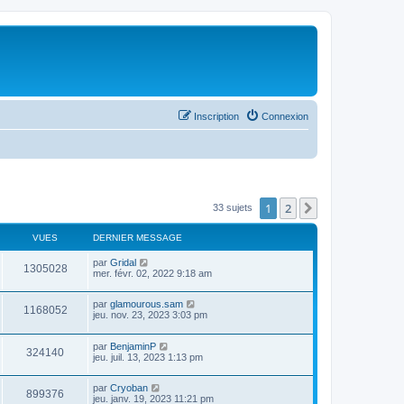
Inscription
Connexion
1
2
Suivant
33 sujets
VUES
DERNIER MESSAGE
par
Gridal
1305028
mer. févr. 02, 2022 9:18 am
par
glamourous.sam
1168052
jeu. nov. 23, 2023 3:03 pm
par
BenjaminP
324140
jeu. juil. 13, 2023 1:13 pm
par
Cryoban
899376
jeu. janv. 19, 2023 11:21 pm