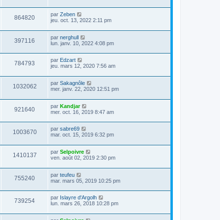
par
Zeben
864820
jeu. oct. 13, 2022 2:11 pm
par
nerghull
397116
lun. janv. 10, 2022 4:08 pm
par
Edzart
784793
jeu. mars 12, 2020 7:56 am
par
Sakagnôle
1032062
mer. janv. 22, 2020 12:51 pm
par
Kandjar
921640
mer. oct. 16, 2019 8:47 am
par
sabre69
1003670
mar. oct. 15, 2019 6:32 pm
par
Selpoivre
1410137
ven. août 02, 2019 2:30 pm
par
teufeu
755240
mar. mars 05, 2019 10:25 pm
par
Islayre d'Argolh
739254
lun. mars 26, 2018 10:28 pm