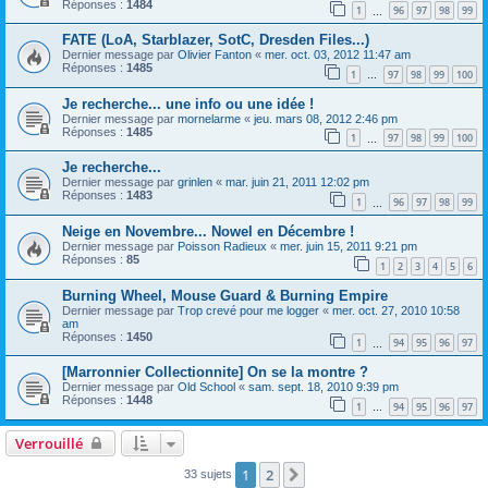
Réponses :
1484
1
96
97
98
99
…
FATE (LoA, Starblazer, SotC, Dresden Files...)
Dernier message par
Olivier Fanton
«
mer. oct. 03, 2012 11:47 am
Réponses :
1485
1
97
98
99
100
…
Je recherche... une info ou une idée !
Dernier message par
mornelarme
«
jeu. mars 08, 2012 2:46 pm
Réponses :
1485
1
97
98
99
100
…
Je recherche...
Dernier message par
grinlen
«
mar. juin 21, 2011 12:02 pm
Réponses :
1483
1
96
97
98
99
…
Neige en Novembre... Nowel en Décembre !
Dernier message par
Poisson Radieux
«
mer. juin 15, 2011 9:21 pm
Réponses :
85
1
2
3
4
5
6
Burning Wheel, Mouse Guard & Burning Empire
Dernier message par
Trop crevé pour me logger
«
mer. oct. 27, 2010 10:58
am
Réponses :
1450
1
94
95
96
97
…
[Marronnier Collectionnite] On se la montre ?
Dernier message par
Old School
«
sam. sept. 18, 2010 9:39 pm
Réponses :
1448
1
94
95
96
97
…
Verrouillé
1
2
Suivant
33 sujets