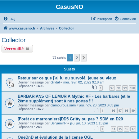
CasusNO
FAQ
Inscription
Connexion
www.casusno.fr
Archives
Collector
Collector
Verrouillé
1
2
Suivant
33 sujets
Sujets
Retour sur ce que j'ai lu ou survolé, jeune ou vieux
Dernier message par
Gridal
«
mer. févr. 02, 2022 9:18 am
Réponses :
1495
1
97
98
99
100
…
BARBARIANS OF LEMURIA Mythic VF - Les barbares (et le
2ème supplément) sont à nos portes !!!
Dernier message par
glamourous.sam
«
jeu. nov. 23, 2023 3:03 pm
Réponses :
1472
1
96
97
98
99
…
[Forêt de marronniers]DD5 Gritty ou pas ? SDM en D20
Dernier message par
BenjaminP
«
jeu. juil. 13, 2023 1:13 pm
Réponses :
243
1
14
15
16
17
…
OneDnD et évolution de la license OGL