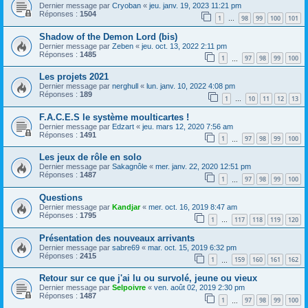
Dernier message par
Cryoban
«
jeu. janv. 19, 2023 11:21 pm
Réponses :
1504
1
98
99
100
101
…
Shadow of the Demon Lord (bis)
Dernier message par
Zeben
«
jeu. oct. 13, 2022 2:11 pm
Réponses :
1485
1
97
98
99
100
…
Les projets 2021
Dernier message par
nerghull
«
lun. janv. 10, 2022 4:08 pm
Réponses :
189
1
10
11
12
13
…
F.A.C.E.S le système moulticartes !
Dernier message par
Edzart
«
jeu. mars 12, 2020 7:56 am
Réponses :
1491
1
97
98
99
100
…
Les jeux de rôle en solo
Dernier message par
Sakagnôle
«
mer. janv. 22, 2020 12:51 pm
Réponses :
1487
1
97
98
99
100
…
Questions
Dernier message par
Kandjar
«
mer. oct. 16, 2019 8:47 am
Réponses :
1795
1
117
118
119
120
…
Présentation des nouveaux arrivants
Dernier message par
sabre69
«
mar. oct. 15, 2019 6:32 pm
Réponses :
2415
1
159
160
161
162
…
Retour sur ce que j'ai lu ou survolé, jeune ou vieux
Dernier message par
Selpoivre
«
ven. août 02, 2019 2:30 pm
Réponses :
1487
1
97
98
99
100
…