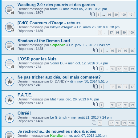
Wastburg 2.0 : des pourris et des gardes
Dernier message par
teufeu
«
mar. mars 05, 2019 10:25 pm
Réponses :
1507
1
98
99
100
101
…
[CdO] Coureurs d'Orage - retours
Dernier message par
Islayre d'Argolh
«
lun. mars 26, 2018 10:28 pm
Réponses :
1486
1
97
98
99
100
…
Shadow of the Demon Lord
Dernier message par
Selpoivre
«
lun. janv. 16, 2017 11:49 am
Réponses :
1428
1
93
94
95
96
…
L'OSR pour les Nuls
Dernier message par
Soner Du
«
mer. oct. 12, 2016 3:57 pm
Réponses :
734
1
46
47
48
49
…
Ne pas tricher aux dés, oui mais comment?
Dernier message par
Dr DANDY
«
dim. nov. 30, 2014 5:51 pm
Réponses :
246
1
14
15
16
17
…
F.A.T.E.
Dernier message par
Mat
«
jeu. déc. 26, 2013 6:48 pm
Réponses :
1481
1
96
97
98
99
…
Oltréé !
Dernier message par
Le Grümph
«
mer. août 21, 2013 7:24 pm
Réponses :
1486
1
97
98
99
100
…
Je recherche...de nouvelles infos & idées
Dernier message par
Kandjar
«
mer. août 07, 2013 1:01 pm