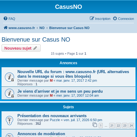
CasusNO
FAQ
Inscription
Connexion
www.casusno.fr
NO
Bienvenue sur Casus NO
Bienvenue sur Casus NO
Nouveau sujet
15 sujets • Page
1
sur
1
Annonces
Nouvelle URL du forum : www.casusno.fr (URL alternatives
dans le message si vous êtes bloqués)
Dernier message par
M
«
mar. janv. 17, 2017 2:42 pm
Réponses :
1
Je viens d'arriver et je me sens un peu perdu
Dernier message par
M
«
mer. janv. 17, 2007 12:04 am
Sujets
Présentation des nouveaux arrivants
Dernier message par
Puzzle
«
ven. juil. 17, 2026 6:50 pm
Réponses :
352
1
21
22
23
24
…
Annonces de modération