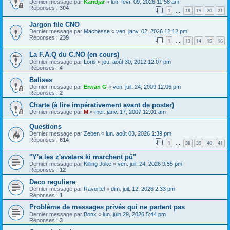
Dernier message par
Kandjar
«
lun. févr. 09, 2026 11:58 am
Réponses :
304
1
18
19
20
21
…
Jargon file CNO
Dernier message par
Macbesse
«
ven. janv. 02, 2026 12:12 pm
Réponses :
239
1
13
14
15
16
…
La F.A.Q du C.NO (en cours)
Dernier message par
Loris
«
jeu. août 30, 2012 12:07 pm
Réponses :
4
Balises
Dernier message par
Erwan G
«
ven. juil. 24, 2009 12:06 pm
Réponses :
2
Charte (à lire impérativement avant de poster)
Dernier message par
M
«
mer. janv. 17, 2007 12:01 am
Questions
Dernier message par
Zeben
«
lun. août 03, 2026 1:39 pm
Réponses :
614
1
38
39
40
41
…
"Y'a les z'avatars ki marchent pû"
Dernier message par
Killing Joke
«
ven. juil. 24, 2026 9:55 pm
Réponses :
12
Deco reguliere
Dernier message par
Ravortel
«
dim. juil. 12, 2026 2:33 pm
Réponses :
1
Problème de messages privés qui ne partent pas
Dernier message par
Bonx
«
lun. juin 29, 2026 5:44 pm
Réponses :
3