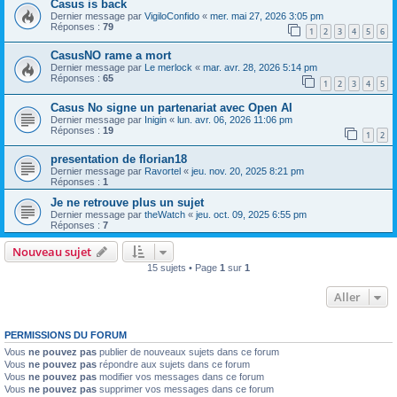
Casus is back
Dernier message par
VigiloConfido
«
mer. mai 27, 2026 3:05 pm
Réponses :
79
1
2
3
4
5
6
CasusNO rame a mort
Dernier message par
Le merlock
«
mar. avr. 28, 2026 5:14 pm
Réponses :
65
1
2
3
4
5
Casus No signe un partenariat avec Open AI
Dernier message par
Inigin
«
lun. avr. 06, 2026 11:06 pm
Réponses :
19
1
2
presentation de florian18
Dernier message par
Ravortel
«
jeu. nov. 20, 2025 8:21 pm
Réponses :
1
Je ne retrouve plus un sujet
Dernier message par
theWatch
«
jeu. oct. 09, 2025 6:55 pm
Réponses :
7
Nouveau sujet
15 sujets • Page
1
sur
1
Aller
PERMISSIONS DU FORUM
Vous
ne pouvez pas
publier de nouveaux sujets dans ce forum
Vous
ne pouvez pas
répondre aux sujets dans ce forum
Vous
ne pouvez pas
modifier vos messages dans ce forum
Vous
ne pouvez pas
supprimer vos messages dans ce forum