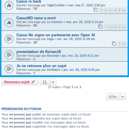
Casus is back
Dernier message par
VigiloConfido
«
mer. mai 27, 2026 3:05 pm
Réponses :
79
1
2
3
4
5
6
CasusNO rame a mort
Dernier message par
Le merlock
«
mar. avr. 28, 2026 5:14 pm
Réponses :
65
1
2
3
4
5
Casus No signe un partenariat avec Open AI
Dernier message par
Inigin
«
lun. avr. 06, 2026 11:06 pm
Réponses :
19
1
2
presentation de florian18
Dernier message par
Ravortel
«
jeu. nov. 20, 2025 8:21 pm
Réponses :
1
Je ne retrouve plus un sujet
Dernier message par
theWatch
«
jeu. oct. 09, 2025 6:55 pm
Réponses :
7
Nouveau sujet
15 sujets • Page
1
sur
1
Aller
PERMISSIONS DU FORUM
Vous
ne pouvez pas
publier de nouveaux sujets dans ce forum
Vous
ne pouvez pas
répondre aux sujets dans ce forum
Vous
ne pouvez pas
modifier vos messages dans ce forum
Vous
ne pouvez pas
supprimer vos messages dans ce forum