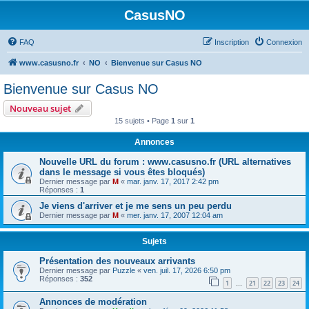
CasusNO
FAQ
Inscription
Connexion
www.casusno.fr
NO
Bienvenue sur Casus NO
Bienvenue sur Casus NO
Nouveau sujet
15 sujets • Page
1
sur
1
Annonces
Nouvelle URL du forum : www.casusno.fr (URL alternatives
dans le message si vous êtes bloqués)
Dernier message par
M
«
mar. janv. 17, 2017 2:42 pm
Réponses :
1
Je viens d'arriver et je me sens un peu perdu
Dernier message par
M
«
mer. janv. 17, 2007 12:04 am
Sujets
Présentation des nouveaux arrivants
Dernier message par
Puzzle
«
ven. juil. 17, 2026 6:50 pm
Réponses :
352
1
21
22
23
24
…
Annonces de modération