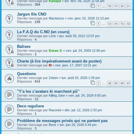
Dernier message par
Kandjar
«
lun. févr. 09, 2026 11:58 am
Réponses :
304
1
18
19
20
21
…
Jargon file CNO
Dernier message par
Macbesse
«
ven. janv. 02, 2026 12:12 pm
Réponses :
239
1
13
14
15
16
…
La F.A.Q du C.NO (en cours)
Dernier message par
Loris
«
jeu. août 30, 2012 12:07 pm
Réponses :
4
Balises
Dernier message par
Erwan G
«
ven. juil. 24, 2009 12:06 pm
Réponses :
2
Charte (à lire impérativement avant de poster)
Dernier message par
M
«
mer. janv. 17, 2007 12:01 am
Questions
Dernier message par
Zeben
«
lun. août 03, 2026 1:39 pm
Réponses :
614
1
38
39
40
41
…
"Y'a les z'avatars ki marchent pû"
Dernier message par
Killing Joke
«
ven. juil. 24, 2026 9:55 pm
Réponses :
12
Deco reguliere
Dernier message par
Ravortel
«
dim. juil. 12, 2026 2:33 pm
Réponses :
1
Problème de messages privés qui ne partent pas
Dernier message par
Bonx
«
lun. juin 29, 2026 5:44 pm
Réponses :
3