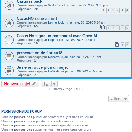
Casus is back
Dernier message par
VigiloConfido
«
mer. mai 27, 2026 3:05 pm
Réponses :
79
1
2
3
4
5
6
CasusNO rame a mort
Dernier message par
Le merlock
«
mar. avr. 28, 2026 5:14 pm
Réponses :
65
1
2
3
4
5
Casus No signe un partenariat avec Open AI
Dernier message par
Inigin
«
lun. avr. 06, 2026 11:06 pm
Réponses :
19
1
2
presentation de florian18
Dernier message par
Ravortel
«
jeu. nov. 20, 2025 8:21 pm
Réponses :
1
Je ne retrouve plus un sujet
Dernier message par
theWatch
«
jeu. oct. 09, 2025 6:55 pm
Réponses :
7
Nouveau sujet
15 sujets • Page
1
sur
1
Aller
PERMISSIONS DU FORUM
Vous
ne pouvez pas
publier de nouveaux sujets dans ce forum
Vous
ne pouvez pas
répondre aux sujets dans ce forum
Vous
ne pouvez pas
modifier vos messages dans ce forum
Vous
ne pouvez pas
supprimer vos messages dans ce forum