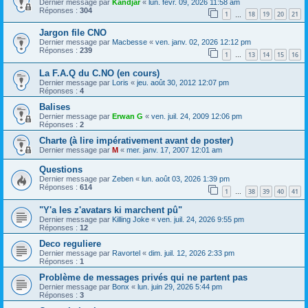
Dernier message par
Kandjar
«
lun. févr. 09, 2026 11:58 am
Réponses :
304
1
18
19
20
21
…
Jargon file CNO
Dernier message par
Macbesse
«
ven. janv. 02, 2026 12:12 pm
Réponses :
239
1
13
14
15
16
…
La F.A.Q du C.NO (en cours)
Dernier message par
Loris
«
jeu. août 30, 2012 12:07 pm
Réponses :
4
Balises
Dernier message par
Erwan G
«
ven. juil. 24, 2009 12:06 pm
Réponses :
2
Charte (à lire impérativement avant de poster)
Dernier message par
M
«
mer. janv. 17, 2007 12:01 am
Questions
Dernier message par
Zeben
«
lun. août 03, 2026 1:39 pm
Réponses :
614
1
38
39
40
41
…
"Y'a les z'avatars ki marchent pû"
Dernier message par
Killing Joke
«
ven. juil. 24, 2026 9:55 pm
Réponses :
12
Deco reguliere
Dernier message par
Ravortel
«
dim. juil. 12, 2026 2:33 pm
Réponses :
1
Problème de messages privés qui ne partent pas
Dernier message par
Bonx
«
lun. juin 29, 2026 5:44 pm
Réponses :
3