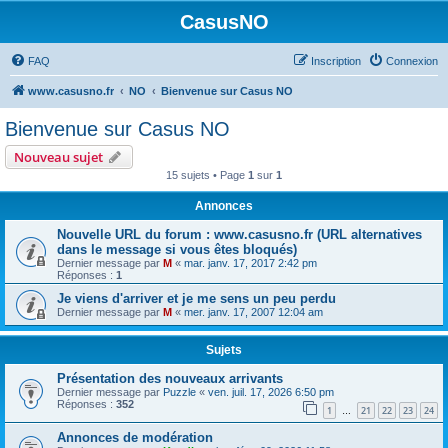
CasusNO
FAQ
Inscription
Connexion
www.casusno.fr
NO
Bienvenue sur Casus NO
Bienvenue sur Casus NO
Nouveau sujet
15 sujets • Page
1
sur
1
Annonces
Nouvelle URL du forum : www.casusno.fr (URL alternatives
dans le message si vous êtes bloqués)
Dernier message par
M
«
mar. janv. 17, 2017 2:42 pm
Réponses :
1
Je viens d'arriver et je me sens un peu perdu
Dernier message par
M
«
mer. janv. 17, 2007 12:04 am
Sujets
Présentation des nouveaux arrivants
Dernier message par
Puzzle
«
ven. juil. 17, 2026 6:50 pm
Réponses :
352
1
21
22
23
24
…
Annonces de modération